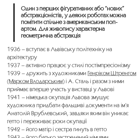
Один з перших фігуративних або “нових”
абстракціоністів, у деяких роботах можна
помітити спільне з американським поп-
артом. Для живопису характерна
геометрична абстракція
1936 – вступає в Львівську політехніку на
архітектуру
1937 – активно працює у стилі постімпресіонізму
1939 – дружить з художниками
Генріком Штренгом
(Марком Влодарським)
і А. Сталь і разом з ними
приймає вперше участь у виставці у Львові
1941 – німецька окупація Львова змушує
художника придбати фальшиві документи на ім’я
Анатолій Врублевський, завдяки яким він уникає
гетто і переживає роки окупації
1942 – його матір і сестра гинуть в гетто
1943 – його батько застрелений німцями