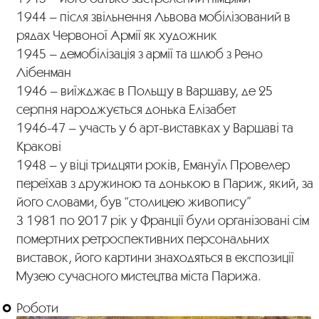
1944 – після звільнення Львова мобілізований в
рядах Червоної Армії як художник
1945 – демобілізація з армії та шлюб з Рено
Лібенман
1946 – виїжджає в Польщу в Варшаву, де 25
серпня народжується донька Елізабет
1946-47 – участь у 6 арт-виставках у Варшаві та
Кракові
1948 – у віці тридцяти років, Емануїл Провелер
переїхав з дружиною та донькою в Париж, який, за
його словами, був “столицею живопису”
З 1981 по 2017 рік у Франції були організовані сім
помертних ретроспективних персональних
виставок, його картини знаходяться в експозиції
Музею сучасного мистецтва міста Парижа.
Роботи