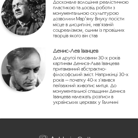
Досконале володіння реалістичною
пластикою та досвід роботи з
монументальною скульптурою
дозволили Марʼяну Внуку посісти
місце в дисципліні, нав’язаній
соцреалізмом, одним із провідних
творців якого він став
Денис-Лев Іванцев
Для другої половини 30-х років
картинам Дениса-Льва Іванцева
притаманний абстрактно-
філософський зміст. Наприкінці 30-х
років — початку 40-х з’явився
пейзажний живопис митця. До
монументальної спадщини Дениса
Іванцева належать розписи в
українських церквах у Галичині