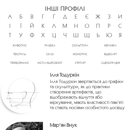
ІНШІ ПРОФІЛІ
А
Б
В
Г
Ґ
Д
Е
Є
Ж
З
И
І
Ї
Й
К
Л
М
Н
О
П
Р
С
Т
У
Ф
Х
Ц
Ч
Ш
Щ
Ь
Ю
Я
ЖИВОПИС
ГРАФІКА
СКУЛЬПТУРА
КЕРАМІКА
ТЕКСТИЛЬ
СКЛО
ІКОНОПИС
ВІДЕОАРТ
ПЕРФОРМАНС
ІНСТАЛЯЦІЯ/ОБ’ЄКТ
СТРІТАРТ
СЦЕНОГРАФІЯ
Ілля Тодуркін
Ілля Тодуркін звертається до графіки
та скульптури, як до практики
створення артефактів, що
відображають відчуття або
міркування, мають властивості пам’яті
та стають носіями особистого досвіду
Марʼян Внук