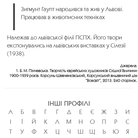
Зигмунт Гаупт народився та жив у Львові.
Працював в живописних техніках
Належав до львівської філії ПСПХ. Його твори
експонувались на львівських виставках у Сілезії
(1938).
Джерела:
1. Б. М. Пінчевська. Творчість єврейських художників Східної Галичини
1900-1939 років. Корсунь-Шевченківський, Корсунський видавничий дім
“Всесвіт”, 2013. 240 сторінок.
ІНШІ ПРОФІЛІ
А
Б
В
Г
Ґ
Д
Е
Є
Ж
З
И
І
Ї
Й
К
Л
М
Н
О
П
Р
С
Т
У
Ф
Х
Ц
Ч
Ш
Щ
Ь
Ю
Я