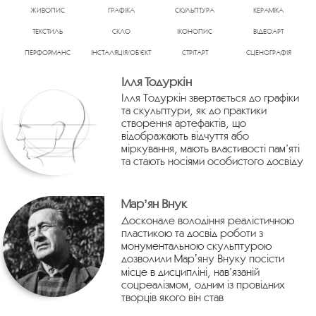
ЖИВОПИС
ГРАФІКА
СКУЛЬПТУРА
КЕРАМІКА
ТЕКСТИЛЬ
СКЛО
ІКОНОПИС
ВІДЕОАРТ
ПЕРФОРМАНС
ІНСТАЛЯЦІЯ/ОБ’ЄКТ
СТРІТАРТ
СЦЕНОГРАФІЯ
Ілля Тодуркін
Ілля Тодуркін звертається до графіки
та скульптури, як до практики
створення артефактів, що
відображають відчуття або
міркування, мають властивості пам’яті
та стають носіями особистого досвіду
Марʼян Внук
Досконале володіння реалістичною
пластикою та досвід роботи з
монументальною скульптурою
дозволили Марʼяну Внуку посісти
місце в дисципліні, нав’язаній
соцреалізмом, одним із провідних
творців якого він став