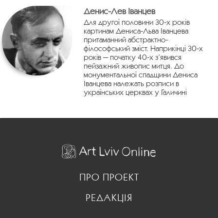
Денис-Лев Іванцев
Для другої половини 30-х років
картинам Дениса-Льва Іванцева
притаманний абстрактно-
філософський зміст. Наприкінці 30-х
років — початку 40-х з’явився
пейзажний живопис митця. До
монументальної спадщини Дениса
Іванцева належать розписи в
українських церквах у Галичині
ПРО ПРОЕКТ
РЕДАКЦІЯ