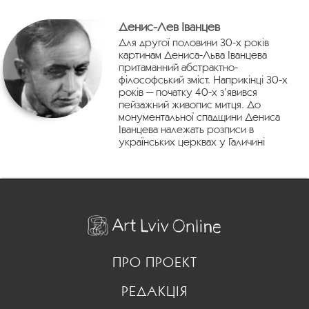
Денис-Лев Іванцев
Для другої половини 30-х років
картинам Дениса-Льва Іванцева
притаманний абстрактно-
філософський зміст. Наприкінці 30-х
років — початку 40-х з’явився
пейзажний живопис митця. До
монументальної спадщини Дениса
Іванцева належать розписи в
українських церквах у Галичині
ПРО ПРОЕКТ
РЕДАКЦІЯ