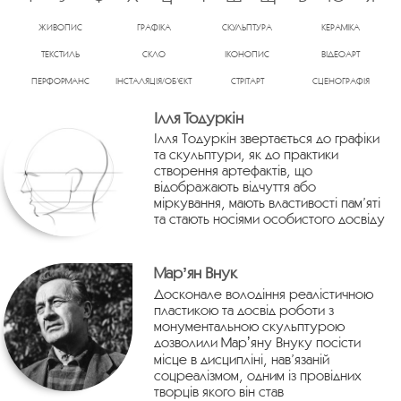
ЖИВОПИС
ГРАФІКА
СКУЛЬПТУРА
КЕРАМІКА
ТЕКСТИЛЬ
СКЛО
ІКОНОПИС
ВІДЕОАРТ
ПЕРФОРМАНС
ІНСТАЛЯЦІЯ/ОБ’ЄКТ
СТРІТАРТ
СЦЕНОГРАФІЯ
Ілля Тодуркін
Ілля Тодуркін звертається до графіки
та скульптури, як до практики
створення артефактів, що
відображають відчуття або
міркування, мають властивості пам’яті
та стають носіями особистого досвіду
Марʼян Внук
Досконале володіння реалістичною
пластикою та досвід роботи з
монументальною скульптурою
дозволили Марʼяну Внуку посісти
місце в дисципліні, нав’язаній
соцреалізмом, одним із провідних
творців якого він став