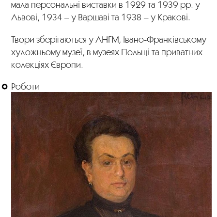
мала персональні виставки в 1929 та 1939 рр. у
Львові, 1934 – у Варшаві та 1938 – у Кракові.
Твори зберігаються у ЛНГМ, Івано-Франківському
художньому музеї, в музеях Польщі та приватних
колекціях Європи.
Роботи