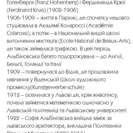
Гогенберга (Franz Hohenberg) і Фердинанда Крюї
(Ferdinand Kruis) (1902-1906)
1906-1909 – життя в Парижі, де спочатку недовго
студіювала в Академії Колароссі (Académie
Colarossi), а потім — в Національній вищій школі
витончених мистецтв (Ecole National de Beaux-Arts),
де також займалася графікою. В цей період
Альбіновська багато подорожувала — до Англії,
Бельгії, Голандії та Італії
1909 – повернулася до Відня, де продовжила
навчання у Віденській Школі художнього
промислу(Kunstgewerbe schule)
1912 – оселилася у Львові де, крім живопису,
почала займатися математикою одночасно у
Львівській політехніці та Львівському університеті
1922 – Софія Альбіновська вийшла заміж за
львівського архітектора, викладача Політехніки