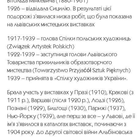
Вітольда Мінкевича (1880-1961)
1926 – відвідала Сицилію. В результаті цієї
подорожі з’явилася низка робіт, що була показана
на львівських мистецьких виставках
1917-1939 – голова Спілки польських художниць
(Związek Artystek Polskich)
1922-1939 – заступниця голови Львівського
Товариства прихильників образотворчого
мистецтва (Towarzystwo Przyjaćół Sztuk Pięknych)
1939 – прийнята в «Спілку художників України».
Брала участь у виставках у Празі (1910), Кракові (з
1911 р.), Варшаві (після 1920 р.), Лодзі (1926),
Познані (1929), Бидгощі (1930), Парижі (1937),
Нью-Йорку (1939), але перш за все – у Львові, де її
ім’я з’явилося в каталогах виставок, починаючи з
1904 року. До Другої світової війни Альбіновська