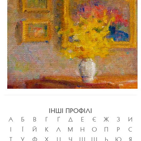
ІНШІ ПРОФІЛІ
А
Б
В
Г
Ґ
Д
Е
Є
Ж
З
И
І
Ї
Й
К
Л
М
Н
О
П
Р
С
Т
У
Ф
Х
Ц
Ч
Ш
Щ
Ь
Ю
Я