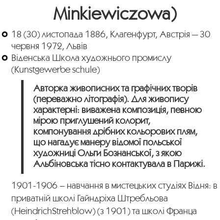
Minkiewiczowa)
18 (30) листопада 1886, Клагенфурт, Австрія — 30
червня 1972, Львів
Віденська Школа художнього промислу
(Kunstgewerbe schule)
Авторка живописних та графічних творів
(переважно літографія). Для живопису
характерні: виважена композиція, певною
мірою приглушений колорит,
компонування дрібних кольорових плям,
що нагадує манеру відомої польської
художниці Ольги Бознанської, з якою
Альбіновська тісно контактувала в Парижі.
1901-1906 – навчання в мистецьких студіях Відня: в
приватній школі Гайндріха Штребльова
(HeindrichStrehblow) (з 1901) та школі Франца