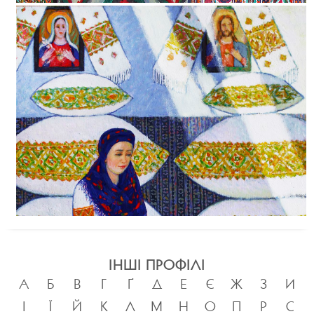
ІНШІ ПРОФІЛІ
А
Б
В
Г
Ґ
Д
Е
Є
Ж
З
И
І
Ї
Й
К
Л
М
Н
О
П
Р
С