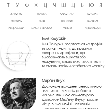
Т
У
Ф
Х
Ц
Ч
Ш
Щ
Ь
Ю
Я
ЖИВОПИС
ГРАФІКА
СКУЛЬПТУРА
КЕРАМІКА
ТЕКСТИЛЬ
СКЛО
ІКОНОПИС
ВІДЕОАРТ
ПЕРФОРМАНС
ІНСТАЛЯЦІЯ/ОБ’ЄКТ
СТРІТАРТ
СЦЕНОГРАФІЯ
Ілля Тодуркін
Ілля Тодуркін звертається до графіки
та скульптури, як до практики
створення артефактів, що
відображають відчуття або
міркування, мають властивості пам’яті
та стають носіями особистого досвіду
Марʼян Внук
Досконале володіння реалістичною
пластикою та досвід роботи з
монументальною скульптурою
дозволили Марʼяну Внуку посісти
місце в дисципліні, нав’язаній
соцреалізмом, одним із провідних