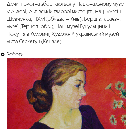
Деякі полотна зберігаються у Національному музеї
у Львові, Львівській галереї мистецтв, Нац. музеї Т.
Шевченка, НХМ (обидва – Київ), Борщів. краєзн.
музеї (Терноп. обл.), Нац. музеї Гуцульщини і
Покуття в Коломиї, Художній український музей
міста Саскатун (Канада).
Роботи