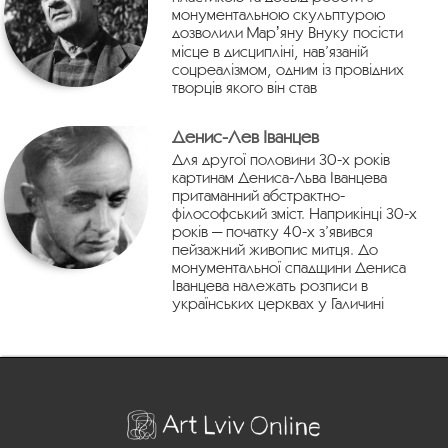
монументальною скульптурою
дозволили Марʼяну Внуку посісти
місце в дисципліні, нав’язаній
соцреалізмом, одним із провідних
творців якого він став
Денис-Лев Іванцев
Для другої половини 30-х років
картинам Дениса-Льва Іванцева
притаманний абстрактно-
філософський зміст. Наприкінці 30-х
років — початку 40-х з’явився
пейзажний живопис митця. До
монументальної спадщини Дениса
Іванцева належать розписи в
українських церквах у Галичині