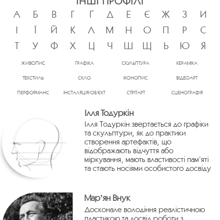
ІНШІ ПРОФІЛІ
А
Б
В
Г
Ґ
Д
Е
Є
Ж
З
И
І
Ї
Й
К
Л
М
Н
О
П
Р
С
Т
У
Ф
Х
Ц
Ч
Ш
Щ
Ь
Ю
Я
ЖИВОПИС
ГРАФІКА
СКУЛЬПТУРА
КЕРАМІКА
ТЕКСТИЛЬ
СКЛО
ІКОНОПИС
ВІДЕОАРТ
ПЕРФОРМАНС
ІНСТАЛЯЦІЯ/ОБ’ЄКТ
СТРІТАРТ
СЦЕНОГРАФІЯ
Ілля Тодуркін
Ілля Тодуркін звертається до графіки
та скульптури, як до практики
створення артефактів, що
відображають відчуття або
міркування, мають властивості пам’яті
та стають носіями особистого досвіду
Марʼян Внук
Досконале володіння реалістичною
пластикою та досвід роботи з