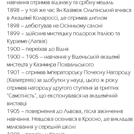
навчання отримав відзнаку та срібну медаль
1898 – у той же час Ян Казімеж Ольпінський вчився
в Академії Колароссі, де отримав диплом
1898 – дебютував на Осінньому салоні
1899 – здійснив мистецьку подорож Італією та
Курземе (Латвія)
1900 – переїхав до Відня
1900 – 1905 – навчання у Віденьській академії
мистецтв у Казимира Похвальського
1901 – отримав Імператорську Почесну Нагороду
(Kaiserpreis) за здобутки у науці, цього ж року
отримав нагороду другого ступеня за триптих
“Самотність”, що експонувався на академічній
виставці
1905 – повернення до Львова, після закінчення
навчання. Невдовзі оселився в Кросно, де викладав
малювання у середній школі