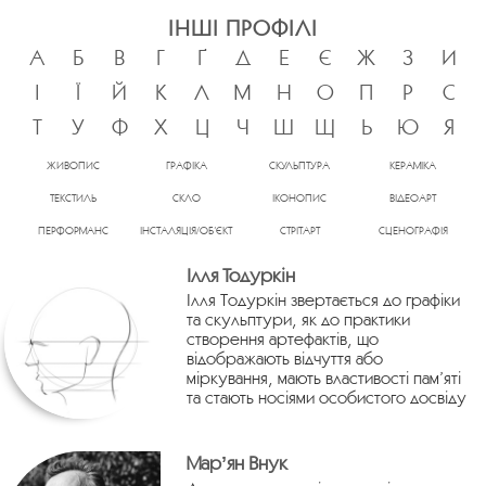
ІНШІ ПРОФІЛІ
А
Б
В
Г
Ґ
Д
Е
Є
Ж
З
И
І
Ї
Й
К
Л
М
Н
О
П
Р
С
Т
У
Ф
Х
Ц
Ч
Ш
Щ
Ь
Ю
Я
ЖИВОПИС
ГРАФІКА
СКУЛЬПТУРА
КЕРАМІКА
ТЕКСТИЛЬ
СКЛО
ІКОНОПИС
ВІДЕОАРТ
ПЕРФОРМАНС
ІНСТАЛЯЦІЯ/ОБ’ЄКТ
СТРІТАРТ
СЦЕНОГРАФІЯ
Ілля Тодуркін
Ілля Тодуркін звертається до графіки
та скульптури, як до практики
створення артефактів, що
відображають відчуття або
міркування, мають властивості пам’яті
та стають носіями особистого досвіду
Марʼян Внук