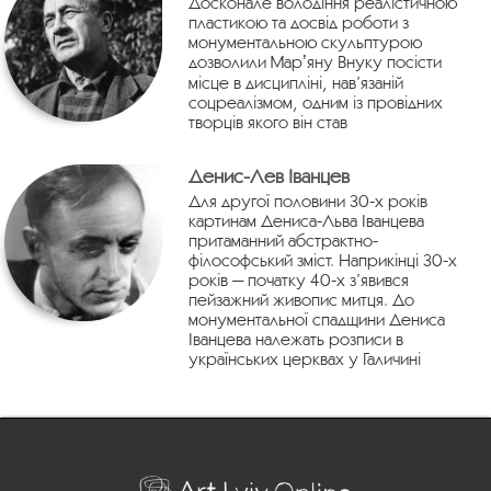
Досконале володіння реалістичною
пластикою та досвід роботи з
монументальною скульптурою
дозволили Марʼяну Внуку посісти
місце в дисципліні, нав’язаній
соцреалізмом, одним із провідних
творців якого він став
Денис-Лев Іванцев
Для другої половини 30-х років
картинам Дениса-Льва Іванцева
притаманний абстрактно-
філософський зміст. Наприкінці 30-х
років — початку 40-х з’явився
пейзажний живопис митця. До
монументальної спадщини Дениса
Іванцева належать розписи в
українських церквах у Галичині