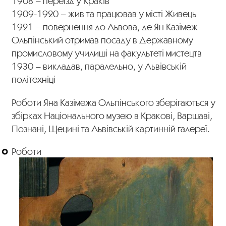
1908 – переїзд у Краків
1909-1920 – жив та працював у місті Живець
1921 – повернення до Львова, де Ян Казімеж
Ольпінський отримав посаду в Державному
промисловому училиші на факультеті мистецтв
1930 – викладав, паралельно, у Львівській
політехніці
Роботи Яна Казімежа Ольпінського зберігаються у
збірках Національного музею в Кракові, Варшаві,
Познані, Щецині та Львівській картинній галереї.
Роботи