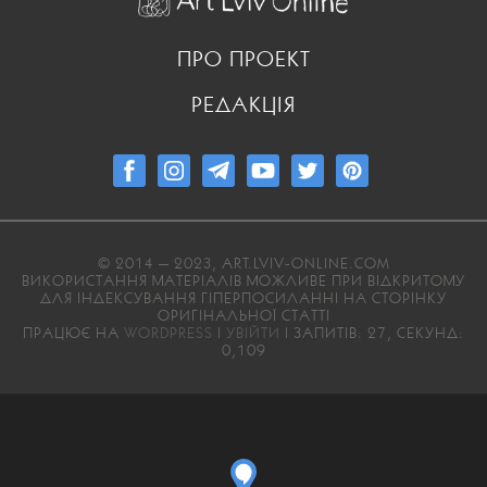
ПРО ПРОЕКТ
РЕДАКЦІЯ
© 2014 — 2023, ART.LVIV-ONLINE.COM
ВИКОРИСТАННЯ МАТЕРІАЛІВ МОЖЛИВЕ ПРИ ВІДКРИТОМУ
ДЛЯ ІНДЕКСУВАННЯ ГІПЕРПОСИЛАННІ НА СТОРІНКУ
ОРИГІНАЛЬНОЇ СТАТТІ
ПРАЦЮЄ НА
WORDPRESS
|
УВІЙТИ
| ЗАПИТІВ: 27, СЕКУНД:
0,109