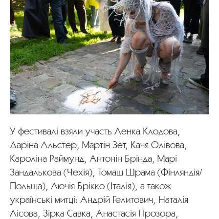
У фестивалі взяли участь Ленка Клодова,
Даріна Альстер, Мартін Зет, Качя Олівова,
Кароліна Раймунд, Антонін Брінда, Марі
Зандалькова (Чехія), Томаш Шрама (Фінляндія/
Польща), Лючія Брікко (Італія), а також
українські митці: Андрій Гелитович, Наталія
Лісова, Зірка Савка, Анастасія Прозора,