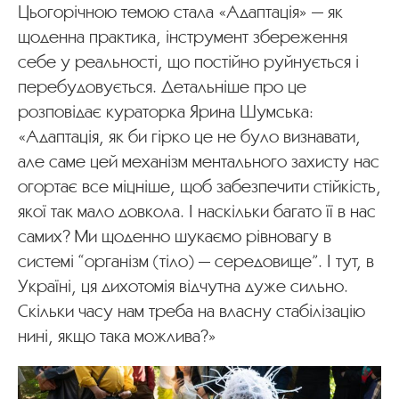
Цьогорічною темою стала «Адаптація» — як
щоденна практика, інструмент збереження
себе у реальності, що постійно руйнується і
перебудовується. Детальніше про це
розповідає кураторка Ярина Шумська:
«Адаптація, як би гірко це не було визнавати,
але саме цей механізм ментального захисту нас
огортає все міцніше, щоб забезпечити стійкість,
якої так мало довкола. І наскільки багато її в нас
самих? Ми щоденно шукаємо рівновагу в
системі “організм (тіло) — середовище”. І тут, в
Україні, ця дихотомія відчутна дуже сильно.
Скільки часу нам треба на власну стабілізацію
нині, якщо така можлива?»