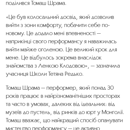
поділився Томаш Шрама.
«Це був колосальний досвід, який дозволив
вийти з зони комфорту, побачити себе по-
новому. Це додало мені впевненості —
наприкінці свого перформансу я наважилась
вийти майже оголеною. Це великий крок для
мене. Це відбулось зокрема внаслідок
знайомства з Ленкою Клодовою», — зазначила
учасниця Школи Тетяна Редько.
Томаш Шрама — перформер, який понад 30
років працює в найрізноманітніших просторах
та часто в умовах, далеких від ідеальних: від
музеїв до пустель, від ринків до юрт у Монголії.
Томаш вважає, що найкращий спосіб опанувати
мистецтво перформансу — це активно