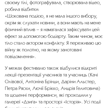
своєму тілі, фотографувала, створювала відео,
робила відбитки:
«Шокована подією, я не мала іншого вибору,
окрім як слухати новини, а вони мають на мене
фізичний вплив – я намагалася зафіксувати цей
ефект за допомогою бодіарту. Таким чином, моє
тіло стало актором конфлікту. Я переживаю цю
війну як полотно, на якому занотовані
повідомлення».
У межах фестивалю також відбулися відкриті
лекції-презентації учасників та учасниць (Качі
Олівової, Антоніна Брінди, Даріни Альстер,
Петра Ряски, Лючії Брікко, Андрія Гелитовича)
та щоденні перформанси, які проходили у
галереї «Дзиґа» та просторі «Історія». Усі події