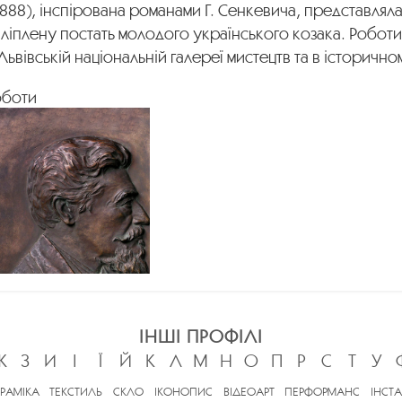
888), інспірована романами Г. Сенкевича, представлял
ліплену постать молодого українського козака. Роботи
Львівській національній галереї мистецтв та в історично
оботи
ІНШІ ПРОФІЛІ
Ж
З
И
І
Ї
Й
К
Л
М
Н
О
П
Р
С
Т
У
ЕРАМІКА
ТЕКСТИЛЬ
СКЛО
ІКОНОПИС
ВІДЕОАРТ
ПЕРФОРМАНС
ІНСТА