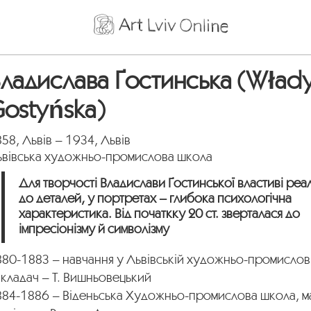
ладислава Ґостинська (Wład
ostyńska)
58, Львів – 1934, Львів
ьвівська художньо-промислова школа
Для творчості Владислави Ґостинської властиві реал
до деталей, у портретах – глибока психологічна
характеристика. Від початкку 20 ст. зверталася до
імпресіонізму й символізму
80-1883 – навчання у Львівській художньо-промислові
кладач – Т. Вишньовецький
884-1886 – Віденьська Художньо-промислова школа, м