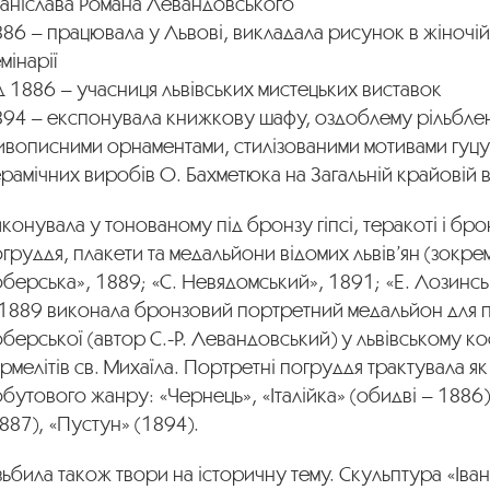
таніслава Романа Левандовського
86 – працювала у Львові, викладала рисунок в жіночій
мінарії
д 1886 – учасниця львівських мистецьких виставок
894 – експонувала книжкову шафу, оздоблему рільбле
ивописними орнаментами, стилізованими мотивами гуцу
рамічних виробів О. Бахметюка на Загальній крайовій в
конувала у тонованому під бронзу гіпсі, теракоті і бро
груддя, плакети та медальйони відомих львів’ян (зокре
берська», 1889; «С. Невядомський», 1891; «Е. Лозинсь
 1889 виконала бронзовий портретний медальйон для п
берської (автор С.-Р. Левандовський) у львівському ко
рмелітів св. Михаїла. Портретні погруддя трактувала як
бутового жанру: «Чернець», «Італійка» (обидві – 1886)
887), «Пустун» (1894).
зьбила також твори на історичну тему. Скульптура «Іва