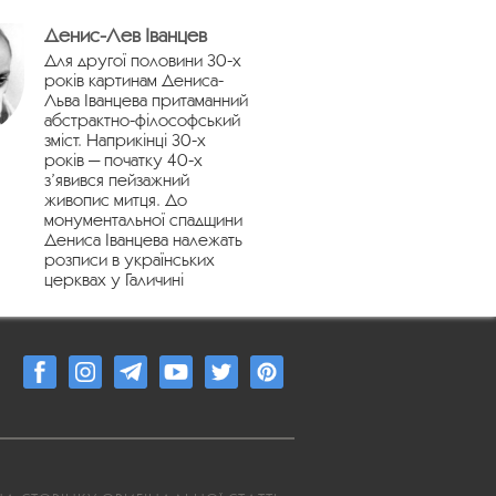
Денис-Лев Іванцев
Для другої половини 30-х
років картинам Дениса-
Льва Іванцева притаманний
абстрактно-філософський
зміст. Наприкінці 30-х
років — початку 40-х
з’явився пейзажний
живопис митця. До
монументальної спадщини
Дениса Іванцева належать
розписи в українських
церквах у Галичині