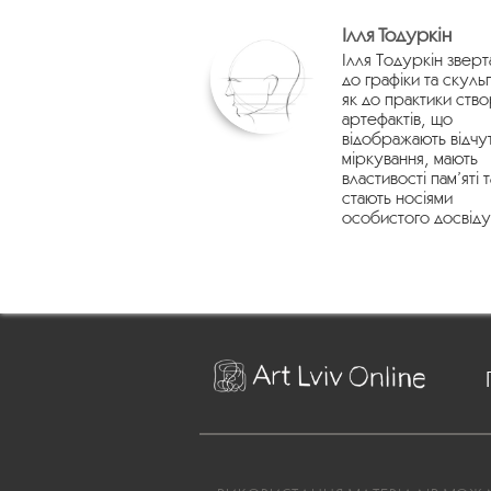
Ілля Тодуркін
Ілля Тодуркін зверт
до графіки та скуль
як до практики ств
артефактів, що
відображають відчу
міркування, мають
властивості пам’яті т
стають носіями
особистого досвіду