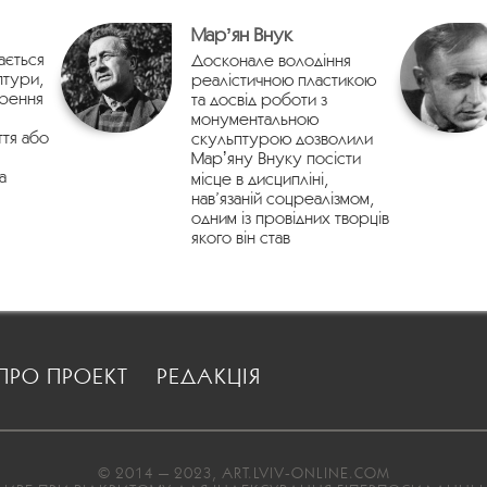
Марʼян Внук
ається
Досконале володіння
птури,
реалістичною пластикою
орення
та досвід роботи з
монументальною
ття або
скульптурою дозволили
Марʼяну Внуку посісти
а
місце в дисципліні,
нав’язаній соцреалізмом,
одним із провідних творців
якого він став
ПРО ПРОЕКТ
РЕДАКЦІЯ
© 2014 — 2023, ART.LVIV-ONLINE.COM