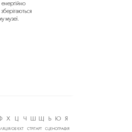
а енергійно
 зберігаються
му музеї.
Ф
Х
Ц
Ч
Ш
Щ
Ь
Ю
Я
ЛЯЦІЯ/ОБ’ЄКТ
СТРІТАРТ
СЦЕНОГРАФІЯ