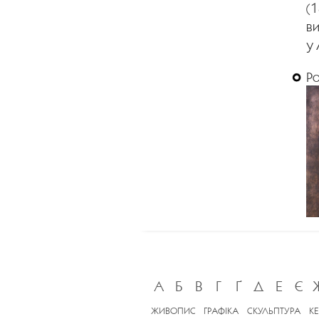
(1
ви
у 
Р
А
Б
В
Г
Ґ
Д
Е
Є
ЖИВОПИС
ГРАФІКА
СКУЛЬПТУРА
К