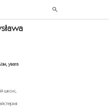
ysława
ізм, увага
й школі,
айстерня