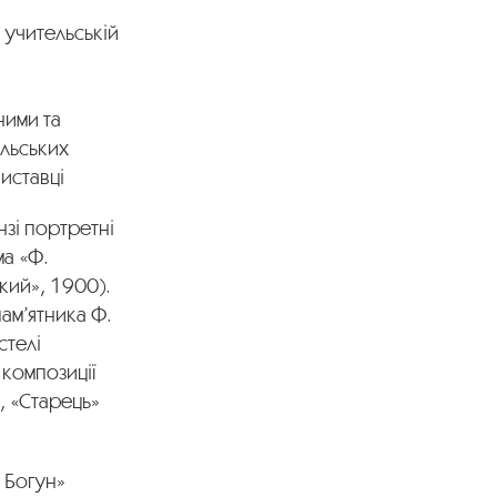
 учительській
ними та
льських
иставці
нзі портретні
ма «Ф.
кий», 1900).
ам’ятника Ф.
стелі
 композиції
, «Старець»
н Богун»