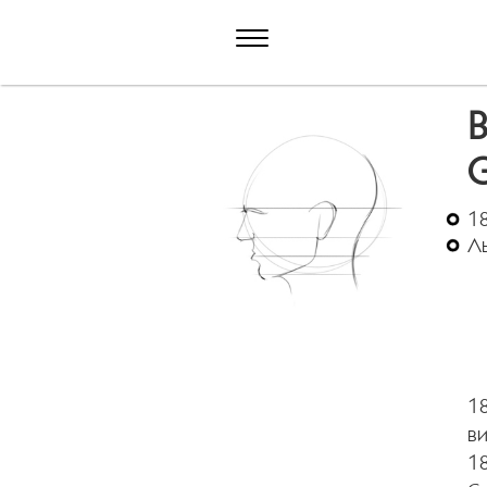
В
G
18
Л
18
ви
1