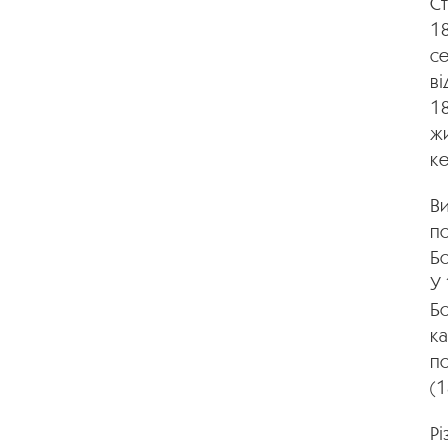
С
18
се
ві
1
ж
ке
Ви
по
Бо
У
Бо
ка
по
(1
Рі