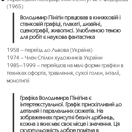
(1965)
Володимир Пінігін працював в книжковій і
станковій графіці, плакаті, дизайні,
сценографії, живописі. Улюбленою темою
для робіт є наукова фантастика
1958 – переїзд до Львова (Україна)
1974 – Член Спілки художників України
1985—1999 – перейшов на малі форми графіки в
техніках офорта, травлення, сухої голки, інталії,
монотипії
Графіка Володимира Пінігіна є
інтертекстуальної. Графік прискіпливий до
деталей і паралельних сюжетів. На
зображеннях присутні безліч дрібниць,
кожна з яких має своє місце і значення. Ця
скурпульозність добре помітна в