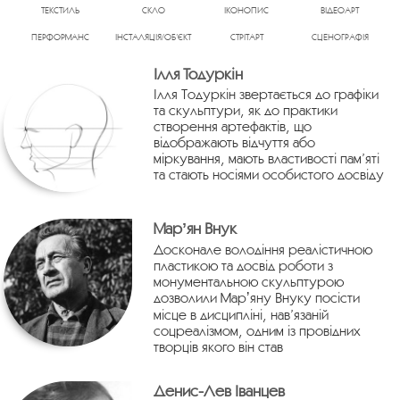
ТЕКСТИЛЬ
СКЛО
ІКОНОПИС
ВІДЕОАРТ
ПЕРФОРМАНС
ІНСТАЛЯЦІЯ/ОБ’ЄКТ
СТРІТАРТ
СЦЕНОГРАФІЯ
Ілля Тодуркін
Ілля Тодуркін звертається до графіки
та скульптури, як до практики
створення артефактів, що
відображають відчуття або
міркування, мають властивості пам’яті
та стають носіями особистого досвіду
Марʼян Внук
Досконале володіння реалістичною
пластикою та досвід роботи з
монументальною скульптурою
дозволили Марʼяну Внуку посісти
місце в дисципліні, нав’язаній
соцреалізмом, одним із провідних
творців якого він став
Денис-Лев Іванцев