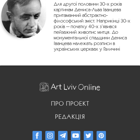
Для другої половини 30-х років
картинам Дениса-Льва Іванцева
притаманний абстрактно-
філософський зміст. Наприкінці 30-х
років — початку 40-х з’явився
пейзажний живопис митця. До
монументальної спадщини Дениса
Іванцева належать розписи в
українських церквах у Галичині
ПРО ПРОЕКТ
РЕДАКЦІЯ