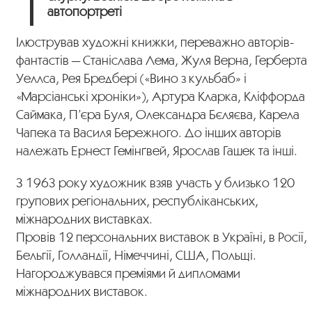
автопортреті
Ілюстрував художні книжки, переважно авторів-
фантастів — Станіслава Лема, Жуля Верна, Герберта
Уеллса, Рея Бредбері («Вино з кульбаб» і
«Марсіанські хроніки»), Артура Кларка, Кліффорда
Саймака, П’єра Буля, Олександра Бєляєва, Карела
Чапека та Василя Бережного. До інших авторів
належать Ернест Гемінґвей, Ярослав Гашек та інші.
З 1963 року художник взяв участь у близько 120
групових регіональних, республіканських,
міжнародних виставках.
Провів 12 персональних виставок в Україні, в Росії,
Бельгії, Голландії, Німеччині, США, Польщі.
Нагороджувався преміями й дипломами
міжнародних виставок.