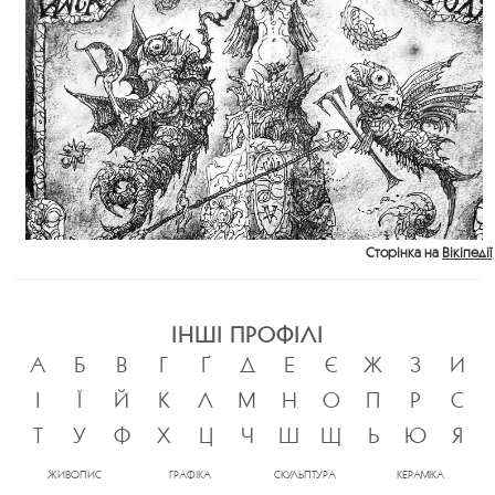
Сторінка на
Вікіпедії
ІНШІ ПРОФІЛІ
А
Б
В
Г
Ґ
Д
Е
Є
Ж
З
И
І
Ї
Й
К
Л
М
Н
О
П
Р
С
Т
У
Ф
Х
Ц
Ч
Ш
Щ
Ь
Ю
Я
ЖИВОПИС
ГРАФІКА
СКУЛЬПТУРА
КЕРАМІКА