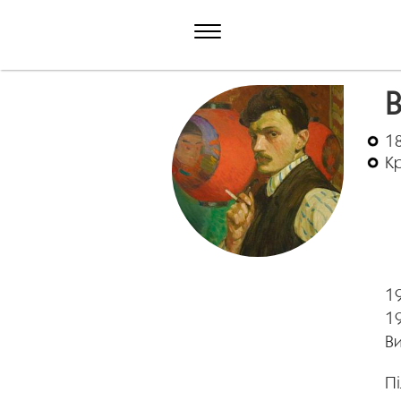
18
Кр
1
19
Ви
Пі