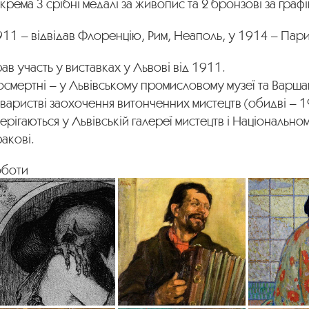
кре­ма 3 срібні медалі за живопис та 2 бронзові за графі
11 – відвідав Флоренцію, Рим, Неаполь, у 1914 – Пар
ав участь у виставках у Львові від 1911.
­смертні – у Львівському промисловому музеї та Варш
варистві заохочення витонченних мистецтв (обидві – 1
ерігаються у Львівській га­лереї мистецтв і Національном
а­кові.
оботи