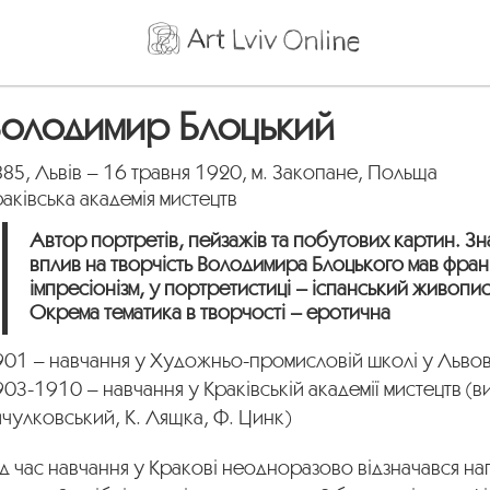
Володимир Блоцький
85, Львів – 16 травня 1920, м. За­копане, Польща
аківська академія мистецтв
Автор портретів, пейзажів та побутових картин. З
вплив на твор­чість Володимира Блоцького мав фра
імпресіо­нізм, у портретистиці – іспанський живопис
Окрема темати­ка в творчості – еротична
901 – навчання у Художньо-промисловій школі у Львов
03-1910 – навчання у Краківській академії мистецтв (в
чулковський, К. Лящка, Ф. Цинк)
д час навчання у Кракові неодноразово відзначався н