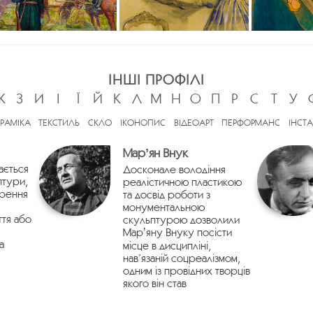
ІНШІ ПРОФІЛІ
Ж
З
И
І
Ї
Й
К
Л
М
Н
О
П
Р
С
Т
У
ЕРАМІКА
ТЕКСТИЛЬ
СКЛО
ІКОНОПИС
ВІДЕОАРТ
ПЕРФОРМАНС
ІНСТА
Марʼян Внук
ається
Досконале володіння
птури,
реалістичною пластикою
орення
та досвід роботи з
монументальною
ття або
скульптурою дозволили
Марʼяну Внуку посісти
а
місце в дисципліні,
нав’язаній соцреалізмом,
одним із провідних творців
якого він став