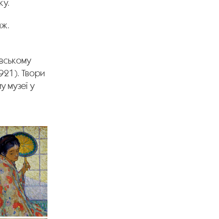
ку.
иж.
авському
921). Твори
у музеї у