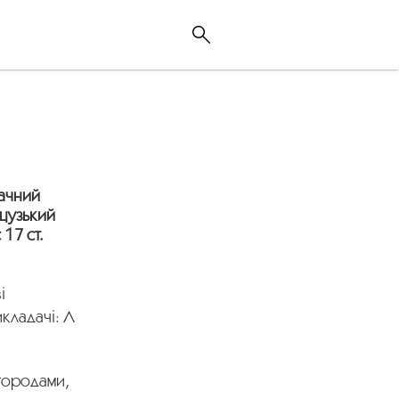
начний
нцузький
 17 ст.
і
икладачі: Л
агородами,