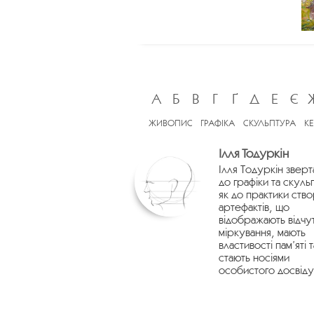
А
Б
В
Г
Ґ
Д
Е
Є
ЖИВОПИС
ГРАФІКА
СКУЛЬПТУРА
К
Ілля Тодуркін
Ілля Тодуркін зверт
до графіки та скуль
як до практики ств
артефактів, що
відображають відчу
міркування, мають
властивості пам’яті т
стають носіями
особистого досвіду