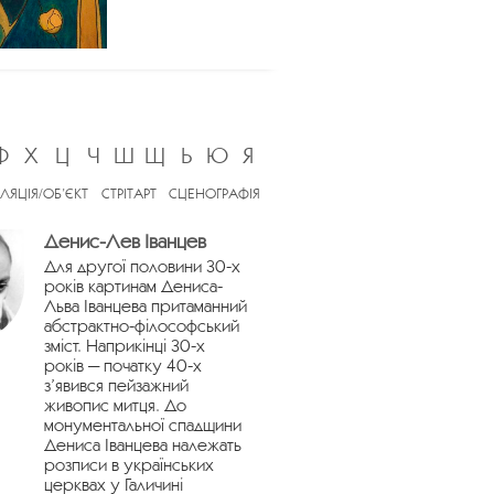
Ф
Х
Ц
Ч
Ш
Щ
Ь
Ю
Я
ЛЯЦІЯ/ОБ’ЄКТ
СТРІТАРТ
СЦЕНОГРАФІЯ
Денис-Лев Іванцев
Для другої половини 30-х
років картинам Дениса-
Льва Іванцева притаманний
абстрактно-філософський
зміст. Наприкінці 30-х
років — початку 40-х
з’явився пейзажний
живопис митця. До
монументальної спадщини
Дениса Іванцева належать
розписи в українських
церквах у Галичині