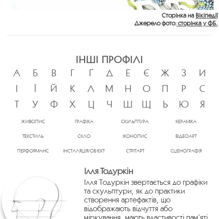
Сторінка на
Вікіпедії
Джерело фото:
сторінка у ФБ.
ІНШІ ПРОФІЛІ
А
Б
В
Г
Ґ
Д
Е
Є
Ж
З
И
І
Ї
Й
К
Л
М
Н
О
П
Р
С
Т
У
Ф
Х
Ц
Ч
Ш
Щ
Ь
Ю
Я
ЖИВОПИС
ГРАФІКА
СКУЛЬПТУРА
КЕРАМІКА
ТЕКСТИЛЬ
СКЛО
ІКОНОПИС
ВІДЕОАРТ
ПЕРФОРМАНС
ІНСТАЛЯЦІЯ/ОБ’ЄКТ
СТРІТАРТ
СЦЕНОГРАФІЯ
Ілля Тодуркін
Ілля Тодуркін звертається до графіки
та скульптури, як до практики
створення артефактів, що
відображають відчуття або
міркування, мають властивості пам’яті