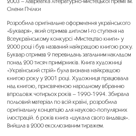
2003 – лавреатка літературно-мистецької премії ім.
Олени Пчілки
Розробила оригінальне оформлення українського
«Букваря», який отримав диплом І-го ступеня на
Всеукраїнському конкурсі «Мистецтво книги» у
2000 році і був названий найкращою книгою року.
Буквар отримав 9 перевидань загальним накладом
понад 200 тисяч примірників. Книга художниці
«Український стрій» була визнана найкращою
книгою року у 2001 році. Художниця працювала
над книгою, присвяченою народному вбранню
впродовж чотирьох років – 1990-1994. Збирала
польовий матеріал по всій країні, розробила
оригінальну концепцію для науково-популярних
ілюстрацій. 6 років книга «шукала свого видавця».
Вийшла в 2000 ексклюзивним тиражем.