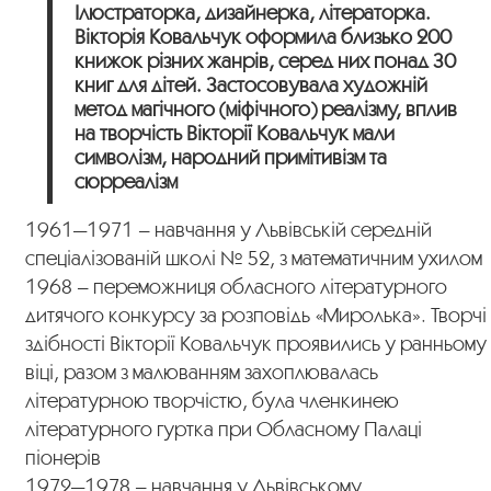
Ілюстраторка, дизайнерка, літераторка.
Вікторія Ковальчук оформила близько 200
книжок різних жанрів, серед них понад 30
книг для дітей. Застосовувала художній
метод магічного (міфічного) реалізму, вплив
на творчість Вікторії Ковальчук мали
символізм, народний примітивізм та
сюрреалізм
1961—1971 – навчання у Львівській середній
спеціалізованій школі № 52, з математичним ухилом
1968 – переможниця обласного літературного
дитячого конкурсу за розповідь «Миролька». Творчі
здібності Вікторії Ковальчук проявились у ранньому
віці, разом з малюванням захоплювалась
літературною творчістю, була членкинею
літературного гуртка при Обласному Палаці
піонерів
1972—1978 – навчання у Львівському