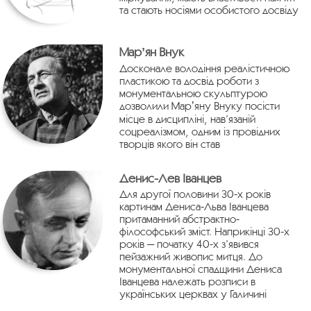
та стають носіями особистого досвіду
Марʼян Внук
Досконале володіння реалістичною
пластикою та досвід роботи з
монументальною скульптурою
дозволили Марʼяну Внуку посісти
місце в дисципліні, нав’язаній
соцреалізмом, одним із провідних
творців якого він став
Денис-Лев Іванцев
Для другої половини 30-х років
картинам Дениса-Льва Іванцева
притаманний абстрактно-
філософський зміст. Наприкінці 30-х
років — початку 40-х з’явився
пейзажний живопис митця. До
монументальної спадщини Дениса
Іванцева належать розписи в
українських церквах у Галичині