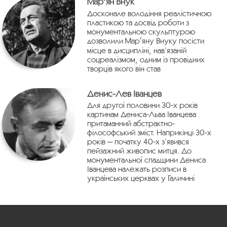
Марʼян Внук
Досконале володіння реалістичною
пластикою та досвід роботи з
монументальною скульптурою
дозволили Марʼяну Внуку посісти
місце в дисципліні, нав’язаній
соцреалізмом, одним із провідних
творців якого він став
Денис-Лев Іванцев
Для другої половини 30-х років
картинам Дениса-Льва Іванцева
притаманний абстрактно-
філософський зміст. Наприкінці 30-х
років — початку 40-х з’явився
пейзажний живопис митця. До
монументальної спадщини Дениса
Іванцева належать розписи в
українських церквах у Галичині