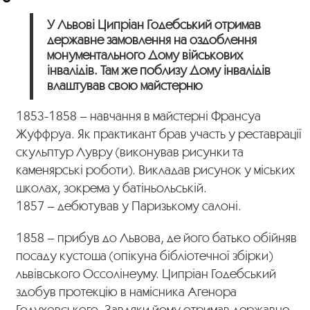
У Львові Ципріан Годебський отримав
державне замовлення на оздоблення
монументального Дому військових
інвалідів. Там же поблизу Дому інвалідів
влаштував свою майстерню
1853-1858 – навчання в майстерні Франсуа
Жуффруа. Як практикант брав участь у реставрації
скульптур Лувру (виконував рисунки та
каменярські роботи). Викладав рисунок у міських
школах, зокрема у батіньольській.
1857 – дебютував у Паризькому салоні.
1858 – прибув до Львова, де його батько обійняв
посаду кустоша (опікуна бібліотечної збірки)
львівського Оссолінеуму. Ципріан Годебський
здобув протекцію в намісника Агенора
Голуховського. Завдяки йому отримав державне