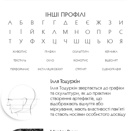
ІНШІ ПРОФІЛІ
А
Б
В
Г
Ґ
Д
Е
Є
Ж
З
И
І
Ї
Й
К
Л
М
Н
О
П
Р
С
Т
У
Ф
Х
Ц
Ч
Ш
Щ
Ь
Ю
Я
ЖИВОПИС
ГРАФІКА
СКУЛЬПТУРА
КЕРАМІКА
ТЕКСТИЛЬ
СКЛО
ІКОНОПИС
ВІДЕОАРТ
ПЕРФОРМАНС
ІНСТАЛЯЦІЯ/ОБ’ЄКТ
СТРІТАРТ
СЦЕНОГРАФІЯ
Ілля Тодуркін
Ілля Тодуркін звертається до графіки
та скульптури, як до практики
створення артефактів, що
відображають відчуття або
міркування, мають властивості пам’яті
та стають носіями особистого досвіду