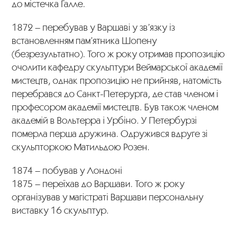
до містечка Галле.
1872 – перебував у Варшаві у зв’язку із
встановленням пам’ятника Шопену
(безрезультатно). Того ж року отримав пропозицію
очолити кафедру скульптури Веймарської академії
мистецтв, однак пропозицію не прийняв, натомість
перебрався до Санкт-Петерурга, де став членом і
професором академії мистецтв. Був також членом
академій в Вольтерра і Урбіно. У Петербурзі
померла перша дружина. Одружився вдруге зі
скульпторкою Матильдою Розен.
1874 – побував у Лондоні
1875 – переїхав до Варшави. Того ж року
організував у магістраті Варшави персональну
виставку 16 скульптур.