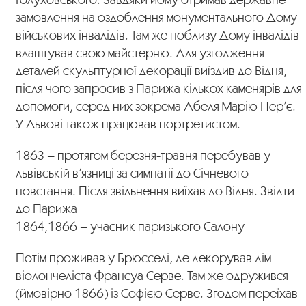
замовлення на оздоблення монументального Дому
військових інвалідів. Там же поблизу Дому інвалідів
влаштував свою майстерню. Для узгодження
деталей скульптурної декорації виїздив до Відня,
після чого запросив з Парижа кількох каменярів для
допомоги, серед них зокрема Абеля Марію Пер’є.
У Львові також працював портретистом.
1863 – протягом березня-травня перебував у
львівській в’язниці за симпатії до Січневого
повстання. Після звільнення виїхав до Відня. Звідти
до Парижа
1864,1866 – учасник паризького Салону
Потім проживав у Брюсселі, де декорував дім
віолончеліста Франсуа Серве. Там же одружився
(ймовірно 1866) із Софією Серве. Згодом переїхав