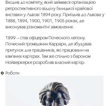
Входив до комітету, який займався організацією
ретроспективного відділу Галицької крайової
виставки у Львові 1894 року. Приїздив до Львова у
1888, 1894, 1900, 1901, 1905 роках, де
виконував різноманітні замовлення.
1899 – став офіцером Почесного легіону.
Почесний громадянин Каррари, де збудував
притулок для працівників, які працювали на
кам’яних кар’єрах. Там же спільно з бароном
Нойверкерке розробляв власний кар’єр.
Роботи