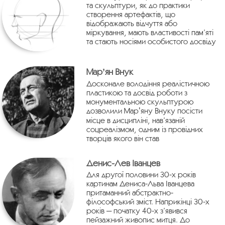
та скульптури, як до практики
створення артефактів, що
відображають відчуття або
міркування, мають властивості пам’яті
та стають носіями особистого досвіду
Марʼян Внук
Досконале володіння реалістичною
пластикою та досвід роботи з
монументальною скульптурою
дозволили Марʼяну Внуку посісти
місце в дисципліні, нав’язаній
соцреалізмом, одним із провідних
творців якого він став
Денис-Лев Іванцев
Для другої половини 30-х років
картинам Дениса-Льва Іванцева
притаманний абстрактно-
філософський зміст. Наприкінці 30-х
років — початку 40-х з’явився
пейзажний живопис митця. До