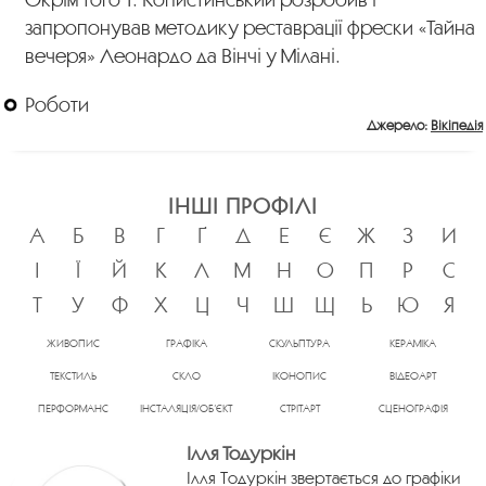
запропонував методику реставрації фрески «Тайна
вечеря» Леонардо да Вінчі у Мілані.
Роботи
Джерело:
Вікіпедія
ІНШІ ПРОФІЛІ
А
Б
В
Г
Ґ
Д
Е
Є
Ж
З
И
І
Ї
Й
К
Л
М
Н
О
П
Р
С
Т
У
Ф
Х
Ц
Ч
Ш
Щ
Ь
Ю
Я
ЖИВОПИС
ГРАФІКА
СКУЛЬПТУРА
КЕРАМІКА
ТЕКСТИЛЬ
СКЛО
ІКОНОПИС
ВІДЕОАРТ
ПЕРФОРМАНС
ІНСТАЛЯЦІЯ/ОБ’ЄКТ
СТРІТАРТ
СЦЕНОГРАФІЯ
Ілля Тодуркін
Ілля Тодуркін звертається до графіки