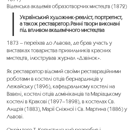
Віденська академія образотворчих мистецтв (1872)
Український художник-реаліст, портретист,
а також реставратор.Ранні твори виконані
під впливом академічного мистецтва
1873 – переїхав до Львова, де брав участь у
виставках товариства прихильників красних
мистецтв, ілюстрував журнал «Дзвінок».
Як реставратор відомий своїми реставраційними
роботами в костелі отців бернардинців у
Лежайську (1896), кафедральному костелі на
Вавелі, костелі отців домініканців та Маріацькому
костелі в Кракові (1897–1898), в костелах Св.
Андрія (1883), Марії Сніжної і Св. Мартина (1886) у
Львові.
Окрім того Т. Копистинський розробив і