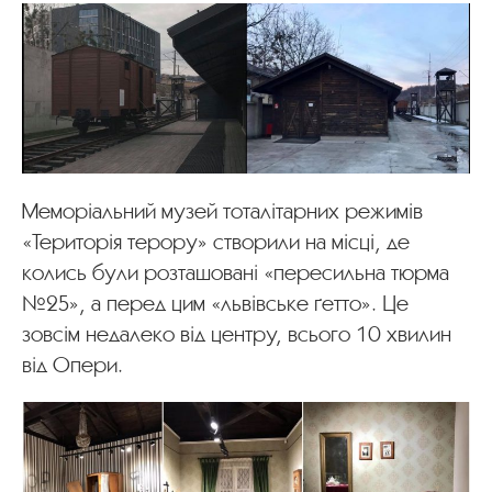
Меморіальний музей тоталітарних режимів
«Територія терору» створили на місці, де
колись були розташовані «пересильна тюрма
№25», а перед цим «львівське ґетто». Це
зовсім недалеко від центру, всього 10 хвилин
від Опери.