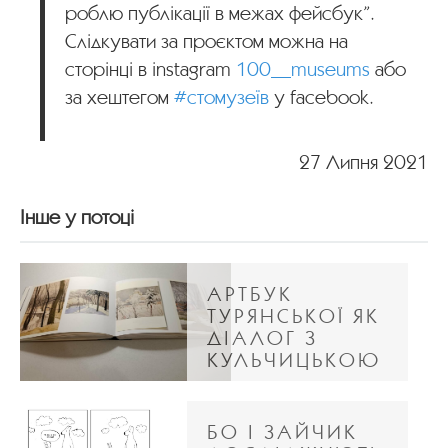
роблю публікації в межах фейсбук”.
Слідкувати за проєктом можна на
сторінці в instagram
100__museums
або
за хештегом
#стомузеїв
у facebook.
27 Липня 2021
Інше у потоці
АРТБУК
ТУРЯНСЬКОЇ ЯК
ДІАЛОГ З
КУЛЬЧИЦЬКОЮ
БО І ЗАЙЧИК