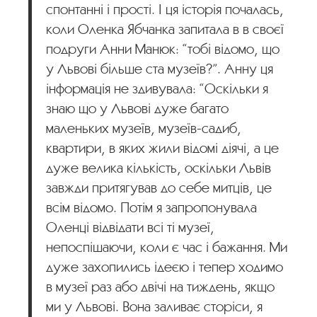
спонтанні і прості. І ця історія почалась,
коли Оленка Ябчанка запитала в в своєї
подруги Анни Манюк: “тобі відомо, що
у Львові більше ста музеїв?”. Анну ця
інформація не здивувала: “Оскільки я
знаю що у Львові дуже багато
маленьких музеїв, музеїв-садиб,
квартири, в яких жили відомі діячі, а це
дуже велика кількість, оскільки Львів
завжди притягував до себе митців, це
всім відомо. Потім я запропонувала
Оленці відвідати всі ті музеї,
непоспішаючи, коли є час і бажання. Ми
дуже захопились ідеєю і тепер ходимо
в музеї раз або двічі на тиждень, якщо
ми у Львові. Вона заливає сторіси, я