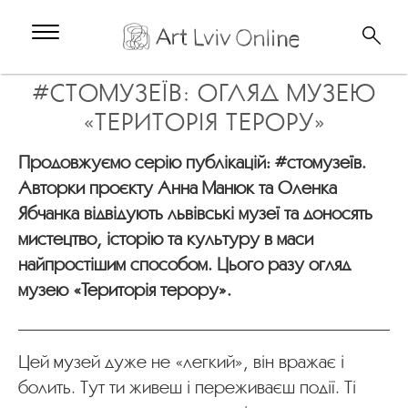
#СТОМУЗЕЇВ: ОГЛЯД МУЗЕЮ
«ТЕРИТОРІЯ ТЕРОРУ»
Продовжуємо серію публікацій: #стомузеїв.
Авторки проєкту Анна Манюк та Оленка
Ябчанка відвідують львівські музеї та доносять
мистецтво, історію та культуру в маси
найпростішим способом. Цього разу огляд
музею «Територія терору».
Цей музей дуже не «легкий», він вражає і
болить. Тут ти живеш і переживаєш події. Ті