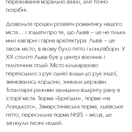
переживання морально важкі, але точно
потрібні.
Дозвольте трошки розвіяти романтику нашого
міста… і згадати про те, що Львів – це не тільки
милі кав’ярні і гарна архітектура. Львів – це
також місто, в якому було ґетто і концтабори. У
ХХ столітті Львів був у центрі воєнних і
політичних подій. Місто кількаразово
переходило з рук однієї влади до рук іншої,
змінювались кордони, зникали держави.
Тоталітарні режими залишили відкриту рану в
історії міста. Тюрма «Бриґідки», тюрма «на
Лонцького», Замарстинівська тюрма, львівське
ґетто, пересильна тюрма №25 – місця, де
загинули тисячі людей.