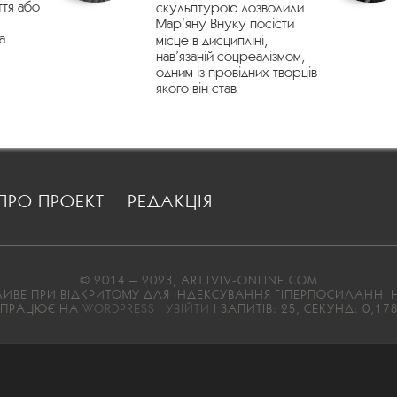
ття або
скульптурою дозволили
Марʼяну Внуку посісти
а
місце в дисципліні,
нав’язаній соцреалізмом,
одним із провідних творців
якого він став
ПРО ПРОЕКТ
РЕДАКЦІЯ
© 2014 — 2023, ART.LVIV-ONLINE.COM
ВЕ ПРИ ВІДКРИТОМУ ДЛЯ ІНДЕКСУВАННЯ ГІПЕРПОСИЛАННІ Н
ПРАЦЮЄ НА
WORDPRESS
|
УВІЙТИ
| ЗАПИТІВ: 25, СЕКУНД: 0,17