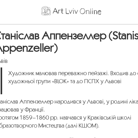
таніслав Аппензеллер (Stani
ppenzeller)
вів
Художник малював переважно пейзажі. Входив до 
художньої групи «BLOK» та до ПСПХ у Львові
аніслав Аппензеллер народився у Львові, у родині лік
ацював у Франції.
отягом 1859–1860 рр. навчався у Краківській школі
бразотворчого Мистецтва (далі КШОМ).