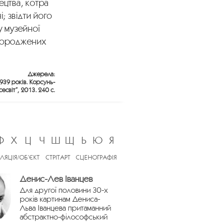
ецтва, котра
; звідти його
у музейної
нагороджених
Джерела:
1939 років. Корсунь-
світ”, 2013. 240 с.
Ф
Х
Ц
Ч
Ш
Щ
Ь
Ю
Я
ЛЯЦІЯ/ОБ’ЄКТ
СТРІТАРТ
СЦЕНОГРАФІЯ
Денис-Лев Іванцев
Для другої половини 30-х
років картинам Дениса-
Льва Іванцева притаманний
абстрактно-філософський