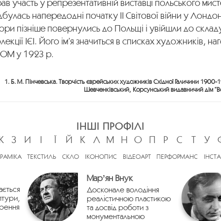
ав участь у репрезентативній виставці польського мист
дбулась напередодні початку ІІ Світової війни у Лондоні
ори пізніше повернулись до Польщі і увійшли до склад
лекції ІЄІ. Його ім’я значиться в списках художників, 
РОМ у 1923 р.
1. Б. М. Пінчевська. Творчість єврейських художників Східної Галичини 1900-
Шевченківський, Корсунський видавничий дім “Все
ІНШІ ПРОФІЛІ
Ж
З
И
І
Ї
Й
К
Л
М
Н
О
П
Р
С
Т
У
ЕРАМІКА
ТЕКСТИЛЬ
СКЛО
ІКОНОПИС
ВІДЕОАРТ
ПЕРФОРМАНС
ІНСТА
Марʼян Внук
ається
Досконале володіння
птури,
реалістичною пластикою
орення
та досвід роботи з
монументальною