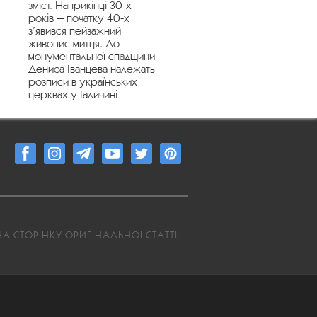
зміст. Наприкінці 30-х
років — початку 40-х
з’явився пейзажний
живопис митця. До
монументальної спадщини
Дениса Іванцева належать
розписи в українських
церквах у Галичині
А СТОРІНКУ ОРИГІНАЛЬНОЇ СТАТТІ
8