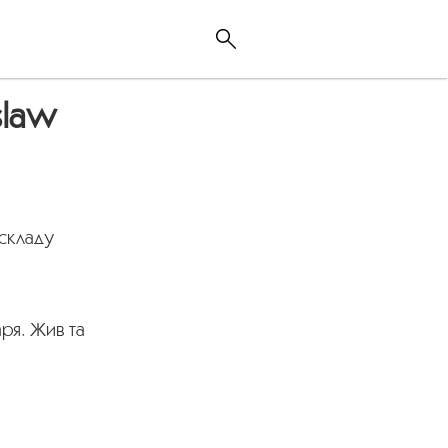
slaw
складу
аря. Жив та