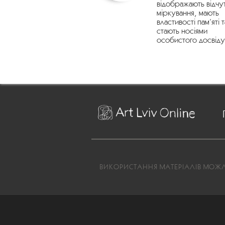
відображають відчу
міркування, мають
властивості пам’яті т
стають носіями
особистого досвіду
ВИКОРИСТАННЯ МАТЕРІАЛІВ МОЖЛИ