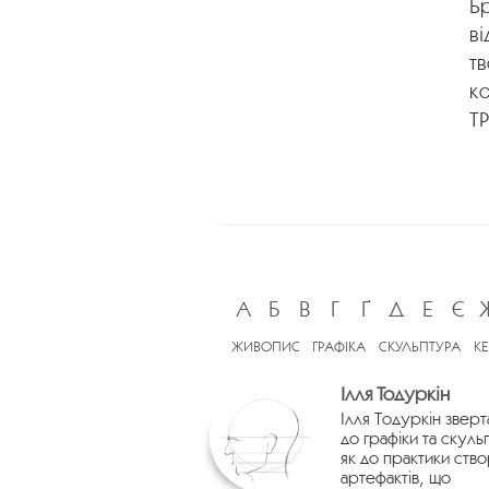
Бр
ві
тв
ко
Т
А
Б
В
Г
Ґ
Д
Е
Є
ЖИВОПИС
ГРАФІКА
СКУЛЬПТУРА
К
Ілля Тодуркін
Ілля Тодуркін зверт
до графіки та скуль
як до практики ств
артефактів, що