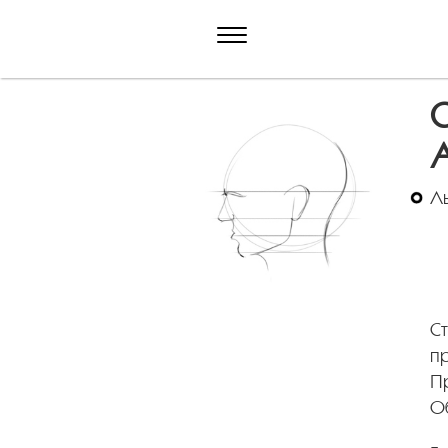
С
A
Ль
Ст
пр
Пр
О