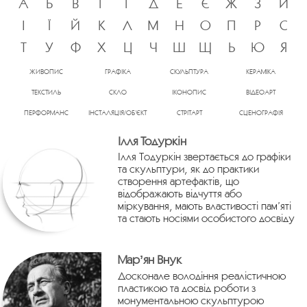
А
Б
В
Г
Ґ
Д
Е
Є
Ж
З
И
І
Ї
Й
К
Л
М
Н
О
П
Р
С
Т
У
Ф
Х
Ц
Ч
Ш
Щ
Ь
Ю
Я
ЖИВОПИС
ГРАФІКА
СКУЛЬПТУРА
КЕРАМІКА
ТЕКСТИЛЬ
СКЛО
ІКОНОПИС
ВІДЕОАРТ
ПЕРФОРМАНС
ІНСТАЛЯЦІЯ/ОБ’ЄКТ
СТРІТАРТ
СЦЕНОГРАФІЯ
Ілля Тодуркін
Ілля Тодуркін звертається до графіки
та скульптури, як до практики
створення артефактів, що
відображають відчуття або
міркування, мають властивості пам’яті
та стають носіями особистого досвіду
Марʼян Внук
Досконале володіння реалістичною
пластикою та досвід роботи з
монументальною скульптурою