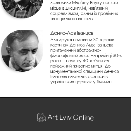
дозволили Марʼяну Внуку посісти
місце в дисципліні, нав’язаній
соцреалізмом, одним із провідних
творців якого він став
Денис-Лев Іванцев
Для другої половини 30-х років
картинам Дениса-Льва Іванцева
притаманний абстрактно-
філософський зміст. Наприкінці 30-х
років — початку 40-х з’явився
пейзажний живопис митця. До
монументальної спадщини Дениса
Іванцева належать розписи в
українських церквах у Галичині