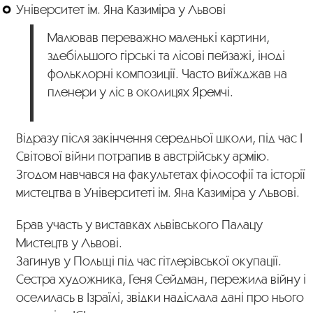
Університет ім. Яна Казиміра у Львові
Малював переважно маленькі картини,
здебільшого гірські та лісові пейзажі, іноді
фольклорні композиції. Часто виїжджав на
пленери у ліс в околицях Яремчі.
Відразу після закінчення середньої школи, під час І
Світової війни потрапив в австрійську армію.
Згодом навчався на факультетах філософії та історії
мистецтва в Університеті ім. Яна Казиміра у Львові.
Брав участь у виставках львівського Палацу
Мистецтв у Львові.
Загинув у Польщі під час гітлерівської окупації.
Сестра художника, Геня Сейдман, пережила війну і
оселилась в Ізраїлі, звідки надіслала дані про нього