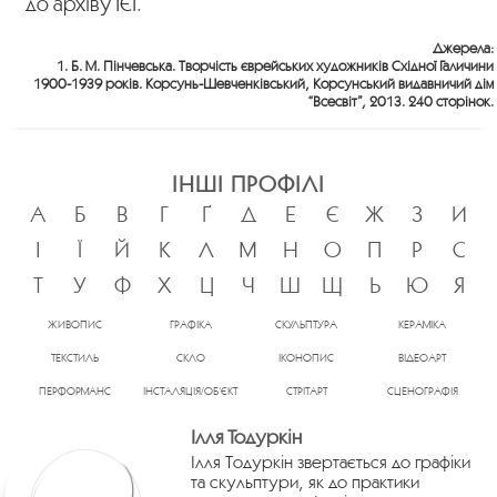
до архіву ІЄІ.
Джерела:
1. Б. М. Пінчевська. Творчість єврейських художників Східної Галичини
1900-1939 років. Корсунь-Шевченківський, Корсунський видавничий дім
“Всесвіт”, 2013. 240 сторінок.
ІНШІ ПРОФІЛІ
А
Б
В
Г
Ґ
Д
Е
Є
Ж
З
И
І
Ї
Й
К
Л
М
Н
О
П
Р
С
Т
У
Ф
Х
Ц
Ч
Ш
Щ
Ь
Ю
Я
ЖИВОПИС
ГРАФІКА
СКУЛЬПТУРА
КЕРАМІКА
ТЕКСТИЛЬ
СКЛО
ІКОНОПИС
ВІДЕОАРТ
ПЕРФОРМАНС
ІНСТАЛЯЦІЯ/ОБ’ЄКТ
СТРІТАРТ
СЦЕНОГРАФІЯ
Ілля Тодуркін
Ілля Тодуркін звертається до графіки
та скульптури, як до практики