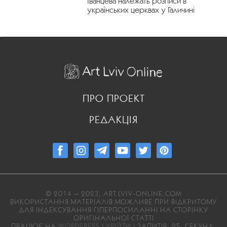
Іванцева належать розписи в
українських церквах у Галичині
ПРО ПРОЕКТ
РЕДАКЦІЯ
© 2014 — 2023, ART.LVIV-ONLINE.COM
ВИКОРИСТАННЯ МАТЕРІАЛІВ МОЖЛИВЕ ПРИ ВІДКРИТОМУ
ДЛЯ ІНДЕКСУВАННЯ ГІПЕРПОСИЛАННІ НА СТОРІНКУ
ОРИГІНАЛЬНОЇ СТАТТІ
ПРАЦЮЄ НА
WORDPRESS
|
УВІЙТИ
| ЗАПИТІВ: 25, СЕКУНД: