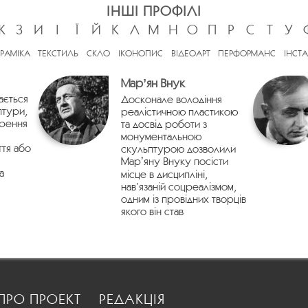
ІНШІ ПРОФІЛІ
Ж
З
И
І
Ї
Й
К
Л
М
Н
О
П
Р
С
Т
У
ЕРАМІКА
ТЕКСТИЛЬ
СКЛО
ІКОНОПИС
ВІДЕОАРТ
ПЕРФОРМАНС
ІНСТА
Марʼян Внук
ається
Досконале володіння
птури,
реалістичною пластикою
орення
та досвід роботи з
монументальною
ття або
скульптурою дозволили
Марʼяну Внуку посісти
а
місце в дисципліні,
нав’язаній соцреалізмом,
одним із провідних творців
якого він став
ПРО ПРОЕКТ
РЕДАКЦІЯ