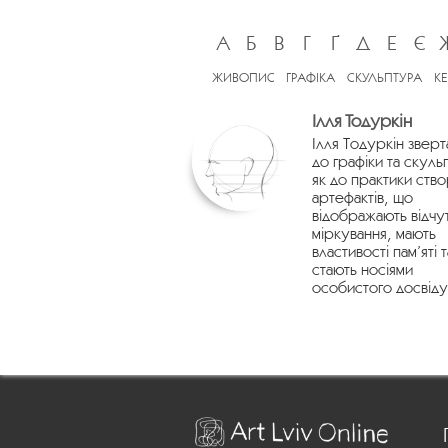
А
Б
В
Г
Ґ
Д
Е
Є
ЖИВОПИС
ГРАФІКА
СКУЛЬПТУРА
К
Ілля Тодуркін
Ілля Тодуркін зверт
до графіки та скуль
як до практики ств
артефактів, що
відображають відчу
міркування, мають
властивості пам’яті т
стають носіями
особистого досвіду