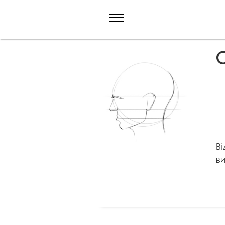
С
Ві
в