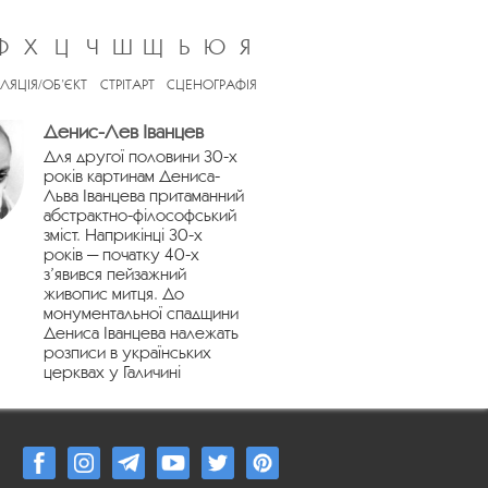
Ф
Х
Ц
Ч
Ш
Щ
Ь
Ю
Я
ЛЯЦІЯ/ОБ’ЄКТ
СТРІТАРТ
СЦЕНОГРАФІЯ
Денис-Лев Іванцев
Для другої половини 30-х
років картинам Дениса-
Льва Іванцева притаманний
абстрактно-філософський
зміст. Наприкінці 30-х
років — початку 40-х
з’явився пейзажний
живопис митця. До
монументальної спадщини
Дениса Іванцева належать
розписи в українських
церквах у Галичині