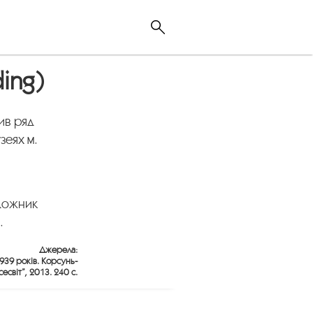
ing)
ив ряд
зеях м.
удожник
.
Джерела:
1939 років. Корсунь-
світ”, 2013. 240 с.