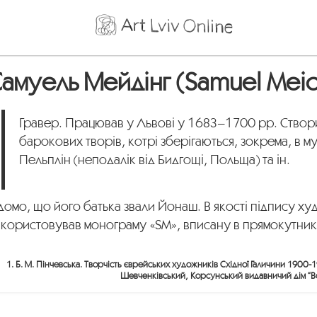
амуель Мейдінг (Samuel Meid
Гравер. Працював у Львові у 1683–1700 рр. Створ
барокових творів, котрі зберігаються, зокрема, в му
Пельплін (неподалік від Бидгощі, Польща) та ін.
домо, що його батька звали Йонаш. В якості підпису х
икористовував монограму «SM», вписану в прямокутник
1. Б. М. Пінчевська. Творчість єврейських художників Східної Галичини 1900-
Шевченківський, Корсунський видавничий дім “Все