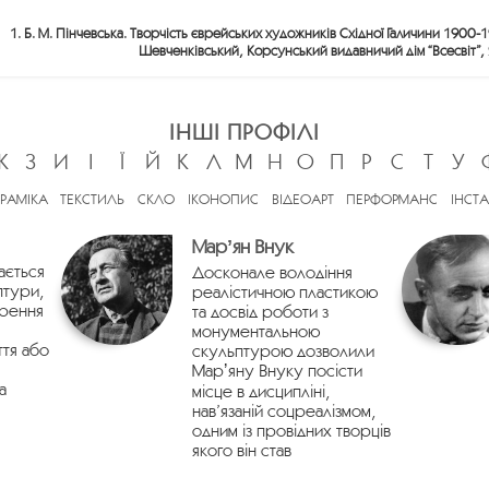
1. Б. М. Пінчевська. Творчість єврейських художників Східної Галичини 1900-
Шевченківський, Корсунський видавничий дім “Всесвіт”, 
ІНШІ ПРОФІЛІ
Ж
З
И
І
Ї
Й
К
Л
М
Н
О
П
Р
С
Т
У
ЕРАМІКА
ТЕКСТИЛЬ
СКЛО
ІКОНОПИС
ВІДЕОАРТ
ПЕРФОРМАНС
ІНСТА
Марʼян Внук
ається
Досконале володіння
птури,
реалістичною пластикою
орення
та досвід роботи з
монументальною
ття або
скульптурою дозволили
Марʼяну Внуку посісти
а
місце в дисципліні,
нав’язаній соцреалізмом,
одним із провідних творців
якого він став