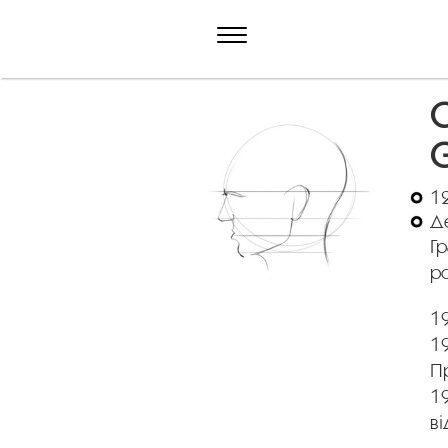
С
G
12
Д
Гр
р
1
19
П
19
ві