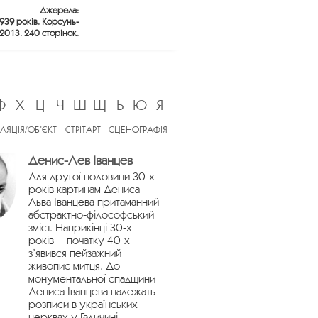
Джерела:
1939 років. Корсунь-
2013. 240 сторінок.
Ф
Х
Ц
Ч
Ш
Щ
Ь
Ю
Я
ЛЯЦІЯ/ОБ’ЄКТ
СТРІТАРТ
СЦЕНОГРАФІЯ
Денис-Лев Іванцев
Для другої половини 30-х
років картинам Дениса-
Льва Іванцева притаманний
абстрактно-філософський
зміст. Наприкінці 30-х
років — початку 40-х
з’явився пейзажний
живопис митця. До
монументальної спадщини
Дениса Іванцева належать
розписи в українських
церквах у Галичині