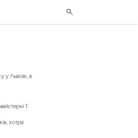
у у Львові, в
майстерні Т.
ків, котра