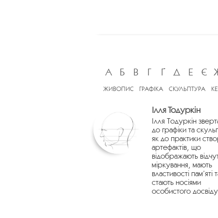
А
Б
В
Г
Ґ
Д
Е
Є
ЖИВОПИС
ГРАФІКА
СКУЛЬПТУРА
К
Ілля Тодуркін
Ілля Тодуркін зверт
до графіки та скуль
як до практики ств
артефактів, що
відображають відчу
міркування, мають
властивості пам’яті т
стають носіями
особистого досвіду