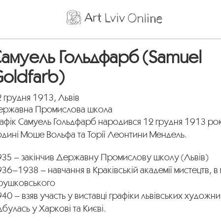
амуель Гольдфарб (Samuel
oldfarb)
 грудня 1913, Львів
ержавна Промислова школа
афік Самуель Гольдфарб народився 12 грудня 1913 рок
одині Моше Вольфа та Торії Леонтини Мендель.
935 – закінчив Державну Промислову школу (Львів)
36–1938 – навчання в Краківській академії мистецтв, в 
рушковського
40 – взяв участь у виставці графіки львівських художни
дбулась у Харкові та Києві.