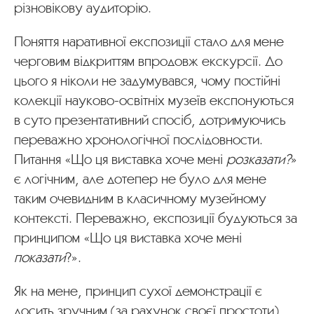
різновікову аудиторію.
Поняття наративної експозиції стало для мене
черговим відкриттям впродовж екскурсії. До
цього я ніколи не задумувався, чому постійні
колекції науково-освітніх музеїв експонуються
в суто презентативний спосіб, дотримуючись
переважно хронологічної послідовности.
Питання «Що ця виставка хоче мені
розказати?
»
є логічним, але дотепер не було для мене
таким очевидним в класичному музейному
контексті. Переважно, експозиції будуються за
принципом «Що ця виставка хоче мені
показати
?».
Як на мене, принцип сухої демонстрації є
досить зручним (за рахунок своєї простоти),