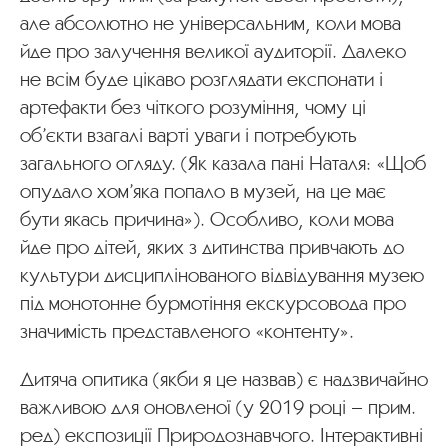
але абсолютно не універсальним, коли мова
йде про залучення великої аудиторії. Далеко
не всім буде цікаво розглядати експонати і
артефакти без чіткого розуміння, чому ці
об’єкти взагалі варті уваги і потребують
загального огляду. (Як казала пані Наталя: «Щоб
опудало хом’яка попало в музей, на це має
бути якась причина»). Особливо, коли мова
йде про дітей, яких з дитинства привчають до
культури дисциплінованого відвідування музею
під монотонне бурмотіння екскурсовода про
значимість представленого «контенту».
Дитяча опитика (якби я це назвав) є надзвичайно
важливою для оновленої (у 2019 році – прим.
ред) експозиції Природознавчого. Інтерактивні