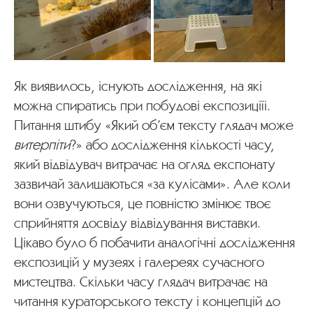
Як виявилось, існують дослідження, на які
можна спиратись при побудові експозиціїі.
Питання штибу «Який об’єм тексту глядач може
витерпіти
?» або дослідження кількості часу,
який відвідувач витрачає на огляд експонату
зазвичай залишаються «за кулісами». Але коли
вони озвучуються, це повністю змінює твоє
сприйняття досвіду відвідування виставки.
Цікаво було б побачити аналогічні дослідження
експозицій у музеях і галереях сучасного
мистецтва. Скільки часу глядач витрачає на
читання кураторського тексту і концепцій до