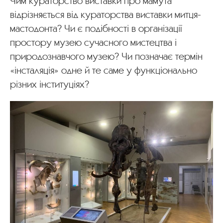
Чим кураторство виставки про мамута
відрізняється від кураторства виставки митця-
мастодонта? Чи є подібності в організації
простору музею сучасного мистецтва і
природознавчого музею? Чи позначає термін
«інсталяція» одне й те саме у функціонально
різних інституціях?