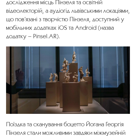
дослідження місць Пінзеля та освітній
відеолекторій, а аудіогід львівськими локаціями,
що пов’язані з творчістю Пінзеля, доступний у
мобільних додатках іОS та Android (назва
додатку – Pinsel.AR).
Поїздка та сканування боцетто Йогана Георгія
Пінзеля стали можливими завдяки міжмузейній