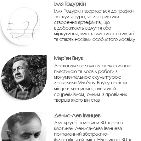
Ілля Тодуркін
Ілля Тодуркін звертається до графіки
та скульптури, як до практики
створення артефактів, що
відображають відчуття або
міркування, мають властивості пам’яті
та стають носіями особистого досвіду
Марʼян Внук
Досконале володіння реалістичною
пластикою та досвід роботи з
монументальною скульптурою
дозволили Марʼяну Внуку посісти
місце в дисципліні, нав’язаній
соцреалізмом, одним із провідних
творців якого він став
Денис-Лев Іванцев
Для другої половини 30-х років
картинам Дениса-Льва Іванцева
притаманний абстрактно-
філософський зміст. Наприкінці 30-х