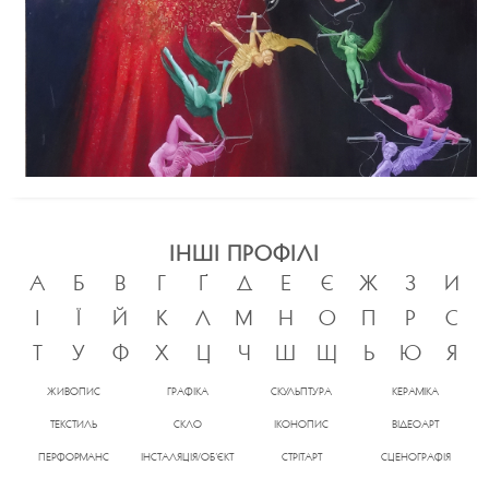
ІНШІ ПРОФІЛІ
А
Б
В
Г
Ґ
Д
Е
Є
Ж
З
И
І
Ї
Й
К
Л
М
Н
О
П
Р
С
Т
У
Ф
Х
Ц
Ч
Ш
Щ
Ь
Ю
Я
ЖИВОПИС
ГРАФІКА
СКУЛЬПТУРА
КЕРАМІКА
ТЕКСТИЛЬ
СКЛО
ІКОНОПИС
ВІДЕОАРТ
ПЕРФОРМАНС
ІНСТАЛЯЦІЯ/ОБ’ЄКТ
СТРІТАРТ
СЦЕНОГРАФІЯ