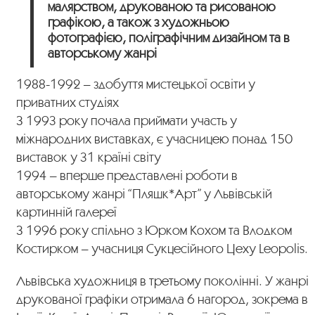
малярством, друкованою та рисованою
графікою, а також з художньою
фотографією, поліграфічним дизайном та в
авторському жанрі
1988-1992 – здобуття мистецької освіти у
приватних студіях
З 1993 року почала приймати участь у
міжнародних виставках, є учасницею понад 150
виставок у 31 країні світу
1994 – вперше представлені роботи в
авторському жанрі “Пляшк*Арт” у Львівській
картинній галереї
З 1996 року спільно з Юрком Кохом та Влодком
Костирком – учасниця Сукцесійного Цеху Leopolis.
Львівська художниця в третьому поколінні. У жанрі
друкованої графіки отримала 6 нагород, зокрема в