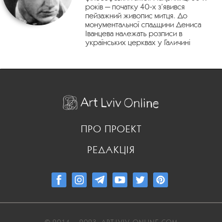
років — початку 40-х з’явився
пейзажний живопис митця. До
монументальної спадщини Дениса
Іванцева належать розписи в
українських церквах у Галичині
ПРО ПРОЕКТ
РЕДАКЦІЯ