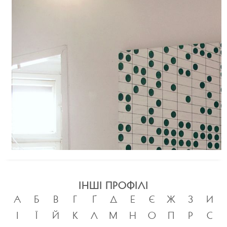
ІНШІ ПРОФІЛІ
А
Б
В
Г
Ґ
Д
Е
Є
Ж
З
И
І
Ї
Й
К
Л
М
Н
О
П
Р
С