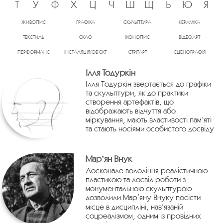
Т
У
Ф
Х
Ц
Ч
Ш
Щ
Ь
Ю
Я
ЖИВОПИС
ГРАФІКА
СКУЛЬПТУРА
КЕРАМІКА
ТЕКСТИЛЬ
СКЛО
ІКОНОПИС
ВІДЕОАРТ
ПЕРФОРМАНС
ІНСТАЛЯЦІЯ/ОБ’ЄКТ
СТРІТАРТ
СЦЕНОГРАФІЯ
Ілля Тодуркін
Ілля Тодуркін звертається до графіки
та скульптури, як до практики
створення артефактів, що
відображають відчуття або
міркування, мають властивості пам’яті
та стають носіями особистого досвіду
Марʼян Внук
Досконале володіння реалістичною
пластикою та досвід роботи з
монументальною скульптурою
дозволили Марʼяну Внуку посісти
місце в дисципліні, нав’язаній
соцреалізмом, одним із провідних