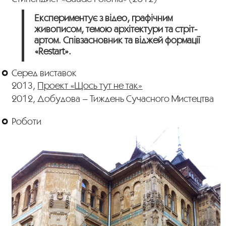
Експериментує з відео, графічним
живописом, темою архітектури та стріт-
артом. Співзасновник та віджей формації
«Restart».
Серед виставок
2013,
Проект «Щось тут не так»
2012, Добудова – Тиждень Сучасного Мистецтва
Роботи