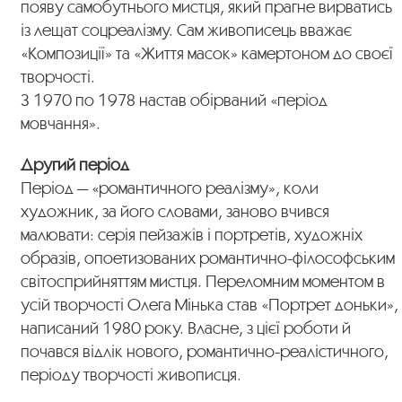
появу самобутнього мистця, який прагне вирватись
із лещат соцреалізму. Сам живописець вважає
«Композиції» та «Життя масок» камертоном до своєї
творчості.
З 1970 по 1978 настав обірваний «період
мовчання».
Другий період
Період — «романтичного реалізму», коли
художник, за його словами, заново вчився
малювати: серія пейзажів і портретів, художніх
образів, опоетизованих романтично-філософським
світосприйняттям мистця. Переломним моментом в
усій творчості Олега Мінька став «Портрет доньки»,
написаний 1980 року. Власне, з цієї роботи й
почався відлік нового, романтично-реалістичного,
періоду творчості живописця.