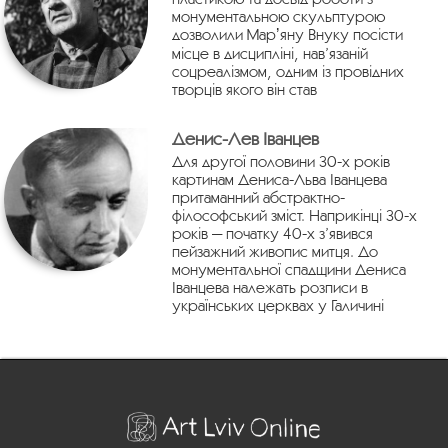
монументальною скульптурою
дозволили Марʼяну Внуку посісти
місце в дисципліні, нав’язаній
соцреалізмом, одним із провідних
творців якого він став
Денис-Лев Іванцев
Для другої половини 30-х років
картинам Дениса-Льва Іванцева
притаманний абстрактно-
філософський зміст. Наприкінці 30-х
років — початку 40-х з’явився
пейзажний живопис митця. До
монументальної спадщини Дениса
Іванцева належать розписи в
українських церквах у Галичині