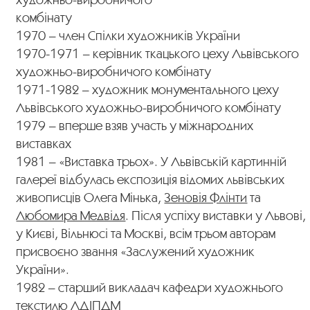
комбінату
1970 – член Спілки художників України
1970-1971 – керівник ткацького цеху Львівського
художньо-виробничого комбінату
1971-1982 – художник монументального цеху
Львівського художньо-виробничого комбінату
1979 – вперше взяв участь у міжнародних
виставках
1981 – «Виставка трьох». У Львівській картинній
галереї відбулась експозиція відомих львівських
живописців Олега Мінька,
Зеновія Флінти
та
Любомира Медвідя
. Після успіху виставки у Львові,
у Києві, Вільнюсі та Москві, всім трьом авторам
присвоєно звання «Заслужений художник
України».
1982 – старший викладач кафедри художнього
текстилю ЛДІПДМ