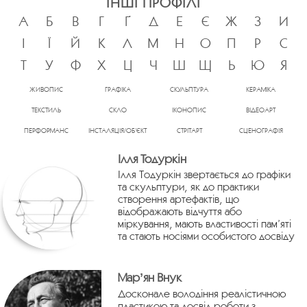
ІНШІ ПРОФІЛІ
А
Б
В
Г
Ґ
Д
Е
Є
Ж
З
И
І
Ї
Й
К
Л
М
Н
О
П
Р
С
Т
У
Ф
Х
Ц
Ч
Ш
Щ
Ь
Ю
Я
ЖИВОПИС
ГРАФІКА
СКУЛЬПТУРА
КЕРАМІКА
ТЕКСТИЛЬ
СКЛО
ІКОНОПИС
ВІДЕОАРТ
ПЕРФОРМАНС
ІНСТАЛЯЦІЯ/ОБ’ЄКТ
СТРІТАРТ
СЦЕНОГРАФІЯ
Ілля Тодуркін
Ілля Тодуркін звертається до графіки
та скульптури, як до практики
створення артефактів, що
відображають відчуття або
міркування, мають властивості пам’яті
та стають носіями особистого досвіду
Марʼян Внук
Досконале володіння реалістичною
пластикою та досвід роботи з