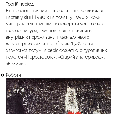
Третій період
Експресіоністичний — «повернення до витоків» —
настав у кінці 1980-х на початку 1990-х, коли
митець нарешті зміг вільно говорити мовою своєї
творчої натури, власного світосприйняття,
внутрішніх переживань, тільки для нього
характерних художніх образів.1989 року
з’являється потужна серія сюжетно-фігуративних
полотен «Пересторога», «Старий з патерицею»,
«Відчай»…
Роботи