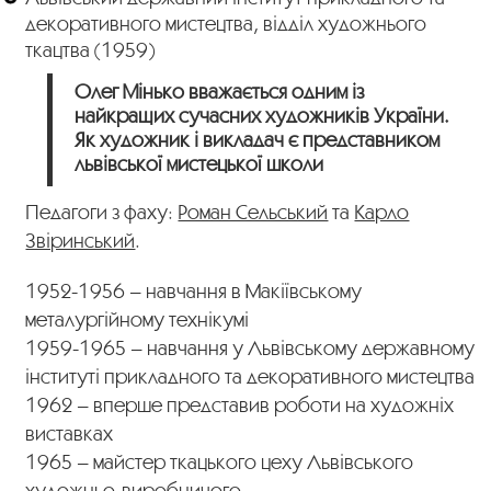
декоративного мистецтва, відділ художнього
ткацтва (1959)
Олег Мінько вважається одним із
найкращих сучасних художників України.
Як художник і викладач є представником
львівської мистецької школи
Педагоги з фаху:
Роман Сельський
та
Карло
Звіринський
.
1952-1956 – навчання в Макіївському
металургійному технікумі
1959-1965 – навчання у Львівському державному
інституті прикладного та декоративного мистецтва
1962 – вперше представив роботи на художніх
виставках
1965 – майстер ткацького цеху Львівського
художньо-виробничого