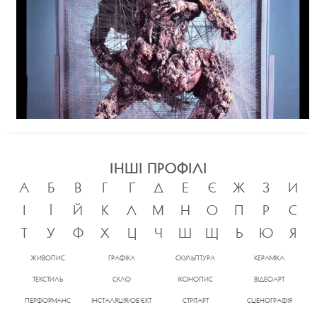
ІНШІ ПРОФІЛІ
А
Б
В
Г
Ґ
Д
Е
Є
Ж
З
И
І
Ї
Й
К
Л
М
Н
О
П
Р
С
Т
У
Ф
Х
Ц
Ч
Ш
Щ
Ь
Ю
Я
ЖИВОПИС
ГРАФІКА
СКУЛЬПТУРА
КЕРАМІКА
ТЕКСТИЛЬ
СКЛО
ІКОНОПИС
ВІДЕОАРТ
ПЕРФОРМАНС
ІНСТАЛЯЦІЯ/ОБ’ЄКТ
СТРІТАРТ
СЦЕНОГРАФІЯ