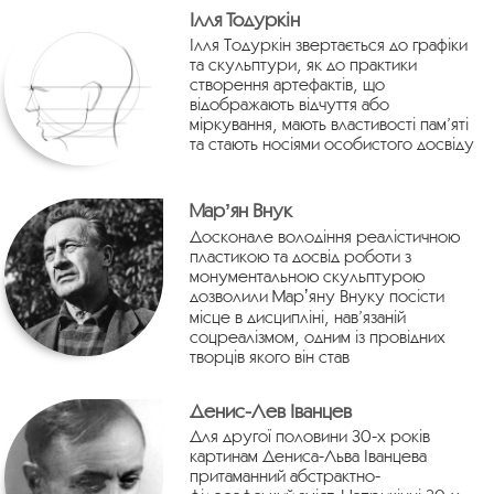
Ілля Тодуркін
Ілля Тодуркін звертається до графіки
та скульптури, як до практики
створення артефактів, що
відображають відчуття або
міркування, мають властивості пам’яті
та стають носіями особистого досвіду
Марʼян Внук
Досконале володіння реалістичною
пластикою та досвід роботи з
монументальною скульптурою
дозволили Марʼяну Внуку посісти
місце в дисципліні, нав’язаній
соцреалізмом, одним із провідних
творців якого він став
Денис-Лев Іванцев
Для другої половини 30-х років
картинам Дениса-Льва Іванцева
притаманний абстрактно-