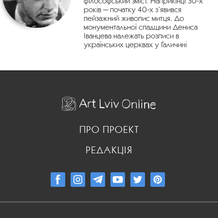
філософський зміст. Наприкінці 30-х
років — початку 40-х з’явився
пейзажний живопис митця. До
монументальної спадщини Дениса
Іванцева належать розписи в
українських церквах у Галичині
ПРО ПРОЕКТ
РЕДАКЦІЯ