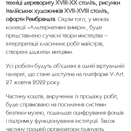
техніці деревориту XVIII-ХХ століть, рисунки
італійських художників XVII-XVIII століть,
офорти Рембрандта
. Окрім того, у межах
колекції «Альтернативні виміри», буде
представлено сучасні твори мистецтва –
інтерпретації класичних робіт майстрів,
створені діджитал митцями.
Усі роботи будуть об’єднані в одній віртуальній
галереї, що стане доступна на платформі V-Art
27 жовтня 2022 року.
Частину коштів, виручених із продажу робіт,
буде спрямовано на посилення системи
безпеки музею, подальше оцифрування фондів
і підтримку функціонування інституції. Також
частину грошей організатори планують