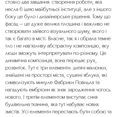
стояло два завдання: створення роботи, яка
несла б ідею майбутньої інституції, але з іншого
боку це було і дизайнерське рішення. Тому що
фасад — це дуже велика площина і важливо не
створювати зайвого візуального шуму, якого і
так є багато в місті. Власне, так я і обрала темне
тло і не нав’язливу абстрактну композицію, яку
люди зможуть інтерпретувати по-різному. Це
динамічна композиція, вона передає рух,
розвиток. Тут є три елементи: дитячі малюнки,
знайдені на просторі міста, сушені яблука, які
символізують минуле Фабрики Повидла та
нагадують ембріони як знак зародження чогось
нового. І третім елементом виступає синя
будівельна тканина, яка тут набуває нових
змістів. Усі елементи перестають бути собою та