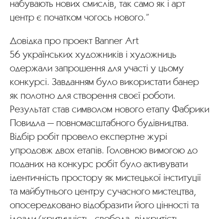
набувають нових смислів, так само як і арт
центр є початком чогось нового.”
Довідка про проект Banner Art
56 українських художників і художниць
одержали запрошення для участі у цьому
конкурсі. Завданням було використати банер
як полотно для створення своєї роботи.
Результат став символом нового етапу Фабрики
Повидла — повномасштабного будівництва.
Відбір робіт провело експертне журі
упродовж двох етапів. Головною вимогою до
поданих на конкурс робіт було активувати
ідентичність простору як мистецької інституції
та майбутнього центру сучасного мистецтва,
опосередковано відобразити його цінності та
ідеали (критичність, свобода, відкритість,