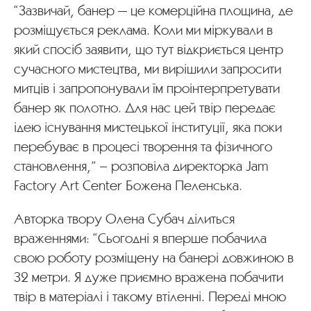
“Зазвичай, банер — це комерційна площина, де
розміщується реклама. Коли ми міркували в
який спосіб заявити, що тут відкриється центр
сучасного мистецтва, ми вирішили запросити
митців і запропонували їм проінтерпретувати
банер як полотно. Для нас цей твір передає
ідею існування мистецької інституції, яка поки
перебуває в процесі творення та фізичного
становлення,” – розповіла директорка Jam
Factory Art Center Божена Пеленська.
Авторка твору Олена Субач ділиться
враженнями: “Сьогодні я вперше побачила
свою роботу розміщену на банері довжиною в
32 метри. Я дуже приємно вражена побачити
твір в матеріалі і такому втіленні. Переді мною