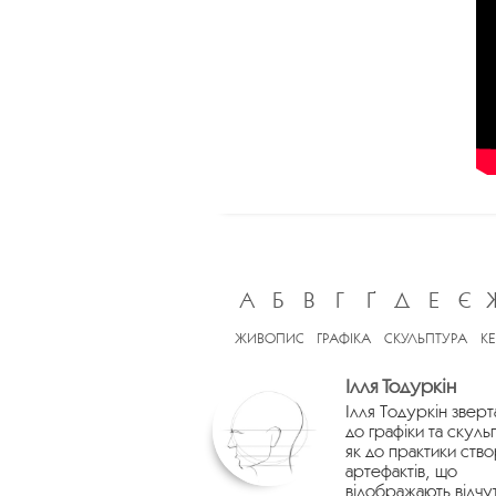
А
Б
В
Г
Ґ
Д
Е
Є
ЖИВОПИС
ГРАФІКА
СКУЛЬПТУРА
К
Ілля Тодуркін
Ілля Тодуркін зверт
до графіки та скуль
як до практики ств
артефактів, що
відображають відчу