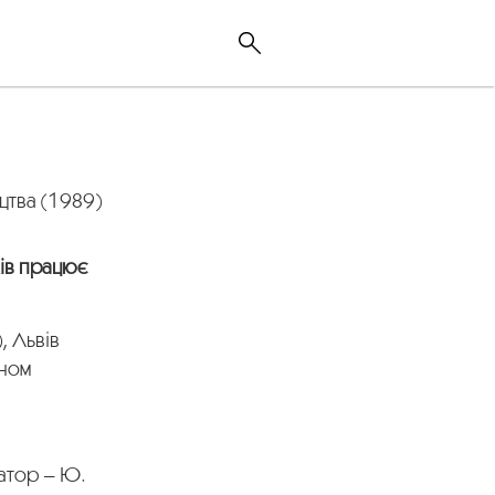
цтва (1989)
ів працює
, Львів
яном
ратор – Ю.