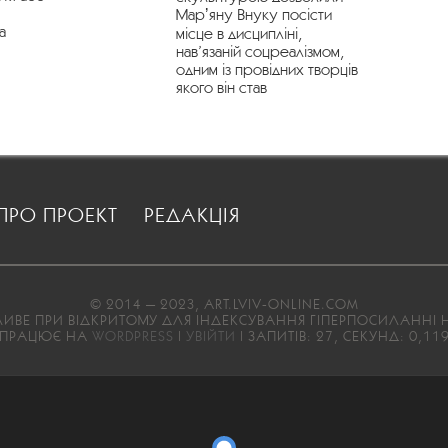
Марʼяну Внуку посісти
а
місце в дисципліні,
нав’язаній соцреалізмом,
одним із провідних творців
якого він став
ПРО ПРОЕКТ
РЕДАКЦІЯ
© 2014 — 2023, ART.LVIV-ONLINE.COM
ВЕ ПРИ ВІДКРИТОМУ ДЛЯ ІНДЕКСУВАННЯ ГІПЕРПОСИЛАННІ Н
ПРАЦЮЄ НА
WORDPRESS
|
УВІЙТИ
| ЗАПИТІВ: 27, СЕКУНД: 0,11