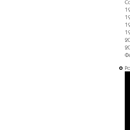
С
19
19
19
19
20
20
Ф
Р