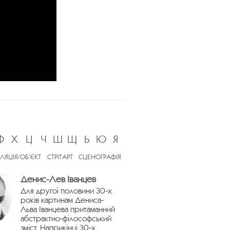
Ф
Х
Ц
Ч
Ш
Щ
Ь
Ю
Я
ЛЯЦІЯ/ОБ’ЄКТ
СТРІТАРТ
СЦЕНОГРАФІЯ
Денис-Лев Іванцев
Для другої половини 30-х
років картинам Дениса-
Льва Іванцева притаманний
абстрактно-філософський
зміст. Наприкінці 30-х