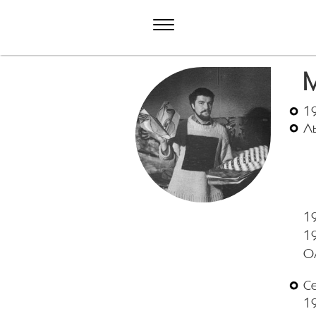
1
Ль
19
19
О
С
19