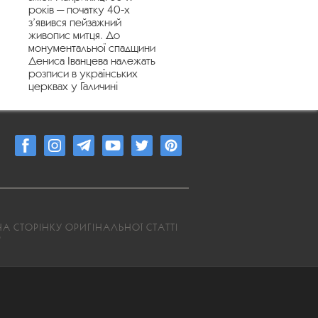
років — початку 40-х
з’явився пейзажний
живопис митця. До
монументальної спадщини
Дениса Іванцева належать
розписи в українських
церквах у Галичині
А СТОРІНКУ ОРИГІНАЛЬНОЇ СТАТТІ
9