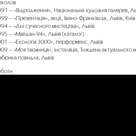
околов
91 – «Відродження», Національна художня галерея, Льв
92 – «Презентація», акції, Івано-Франківськ, Львів, Київ
94 – «Дні сучасного мистецтва», Львів
95 – «Майдан-94», Львів (каталог)
01 – «Екологія 3000», перформенс, Львів
09 – «Моя таємниця», інсталяція, Тиждень актуального 
абрика повидла, Львів
оботи