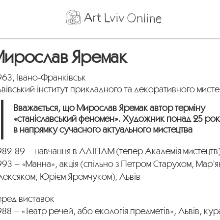
Мирослав Яремак
963, Івано-Франківськ
вівський інститут прикладного та декоративного мисте
Вважається, що Мирослав Яремак автор терміну
«станіславський феномен». Художник понад 25 рок
в напрямку сучасного актуального мистецтва
82-89 – навчання в ЛДІПДМ (тепер Академія мистецтв)
93 – «Манна», акція (спільно з Петром Старухом, Мар’
лексяком, Юрієм Яремчуком), Львів
еред виставок
88 – «Театр речей, або екологія предметів», Львів, ку