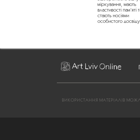
міркування, мають
властивості пам’яті т
стають носіями
особистого досвіду
ВИКОРИСТАННЯ МАТЕРІАЛІВ МОЖЛИ