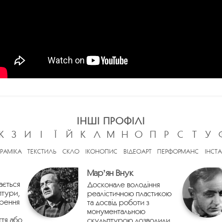
ІНШІ ПРОФІЛІ
Ж
З
И
І
Ї
Й
К
Л
М
Н
О
П
Р
С
Т
У
ЕРАМІКА
ТЕКСТИЛЬ
СКЛО
ІКОНОПИС
ВІДЕОАРТ
ПЕРФОРМАНС
ІНСТА
Марʼян Внук
ається
Досконале володіння
птури,
реалістичною пластикою
орення
та досвід роботи з
монументальною
ття або
скульптурою дозволили