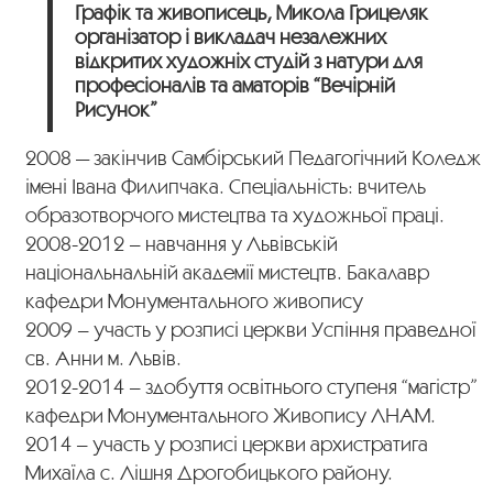
Графік та живописець, Микола Грицеляк
організатор і викладач незалежних
відкритих художніх студій з натури для
професіоналів та аматорів “Вечірній
Рисунок”
2008 — закінчив Самбірський Педагогічний Коледж
імені Івана Филипчака. Спеціальність: вчитель
образотворчого мистецтва та художньої праці.
2008-2012 – навчання у Львівській
національнальній академії мистецтв. Бакалавр
кафедри Монументального живопису
2009 – участь у розписі церкви Успіння праведної
св. Анни м. Львів.
2012-2014 – здобуття освітнього ступеня “магістр”
кафедри Монументального Живопису ЛНАМ.
2014 – участь у розписі церкви архистратига
Михаїла с. Лішня Дрогобицького району.