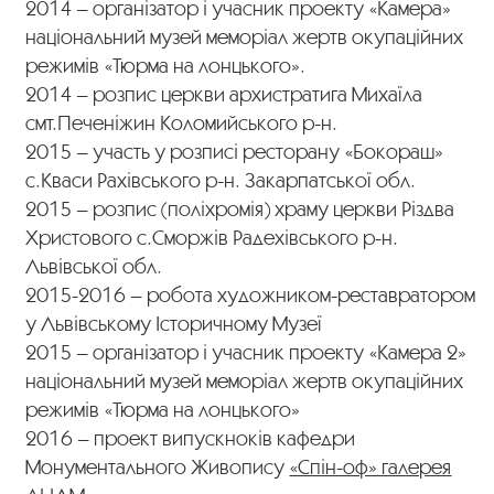
2014 – організатор і учасник проекту «Камера»
національний музей меморіал жертв окупаційних
режимів «Тюрма на лонцького».
2014 – розпис церкви архистратига Михаїла
смт.Печеніжин Коломийського р-н.
2015 – участь у розписі ресторану «Бокораш»
с.Кваси Рахівського р-н. Закарпатської обл.
2015 – розпис (поліхромія) храму церкви Різдва
Христового с.Сморжів Радехівського р-н.
Львівської обл.
2015-2016 – робота художником-реставратором
у Львівському Історичному Музеї
2015 – організатор і учасник проекту «Камера 2»
національний музей меморіал жертв окупаційних
режимів «Тюрма на лонцького»
2016 – проект випускноків кафедри
Монументального Живопису
«Спін-оф» галерея