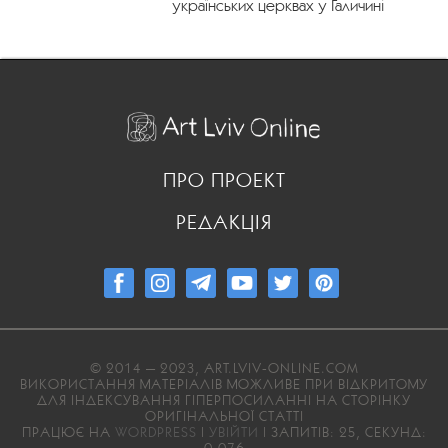
українських церквах у Галичині
ПРО ПРОЕКТ
РЕДАКЦІЯ
© 2014 — 2023, ART.LVIV-ONLINE.COM
ВИКОРИСТАННЯ МАТЕРІАЛІВ МОЖЛИВЕ ПРИ ВІДКРИТОМУ
ДЛЯ ІНДЕКСУВАННЯ ГІПЕРПОСИЛАННІ НА СТОРІНКУ
ОРИГІНАЛЬНОЇ СТАТТІ
ПРАЦЮЄ НА
WORDPRESS
|
УВІЙТИ
| ЗАПИТІВ: 25, СЕКУНД: