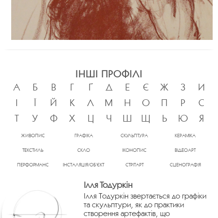
ІНШІ ПРОФІЛІ
А
Б
В
Г
Ґ
Д
Е
Є
Ж
З
И
І
Ї
Й
К
Л
М
Н
О
П
Р
С
Т
У
Ф
Х
Ц
Ч
Ш
Щ
Ь
Ю
Я
ЖИВОПИС
ГРАФІКА
СКУЛЬПТУРА
КЕРАМІКА
ТЕКСТИЛЬ
СКЛО
ІКОНОПИС
ВІДЕОАРТ
ПЕРФОРМАНС
ІНСТАЛЯЦІЯ/ОБ’ЄКТ
СТРІТАРТ
СЦЕНОГРАФІЯ
Ілля Тодуркін
Ілля Тодуркін звертається до графіки
та скульптури, як до практики
створення артефактів, що