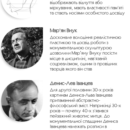
відображають відчуття або
міркування, мають властивості пам’яті
та стають носіями особистого досвіду
Марʼян Внук
Досконале володіння реалістичною
пластикою та досвід роботи з
монументальною скульптурою
дозволили Марʼяну Внуку посісти
місце в дисципліні, нав’язаній
соцреалізмом, одним із провідних
творців якого він став
Денис-Лев Іванцев
Для другої половини 30-х років
картинам Дениса-Льва Іванцева
притаманний абстрактно-
філософський зміст. Наприкінці 30-х
років — початку 40-х з’явився
пейзажний живопис митця. До
монументальної спадщини Дениса
Іванцева належать розписи в