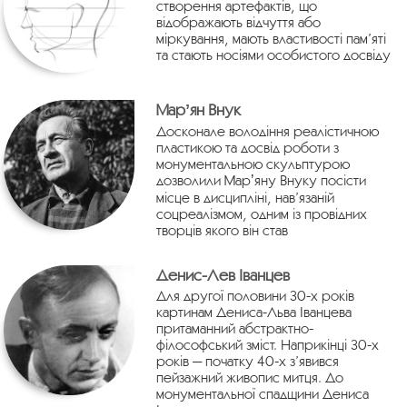
створення артефактів, що
відображають відчуття або
міркування, мають властивості пам’яті
та стають носіями особистого досвіду
Марʼян Внук
Досконале володіння реалістичною
пластикою та досвід роботи з
монументальною скульптурою
дозволили Марʼяну Внуку посісти
місце в дисципліні, нав’язаній
соцреалізмом, одним із провідних
творців якого він став
Денис-Лев Іванцев
Для другої половини 30-х років
картинам Дениса-Льва Іванцева
притаманний абстрактно-
філософський зміст. Наприкінці 30-х
років — початку 40-х з’явився
пейзажний живопис митця. До
монументальної спадщини Дениса