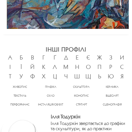
ІНШІ ПРОФІЛІ
А
Б
В
Г
Ґ
Д
Е
Є
Ж
З
И
І
Ї
Й
К
Л
М
Н
О
П
Р
С
Т
У
Ф
Х
Ц
Ч
Ш
Щ
Ь
Ю
Я
ЖИВОПИС
ГРАФІКА
СКУЛЬПТУРА
КЕРАМІКА
ТЕКСТИЛЬ
СКЛО
ІКОНОПИС
ВІДЕОАРТ
ПЕРФОРМАНС
ІНСТАЛЯЦІЯ/ОБ’ЄКТ
СТРІТАРТ
СЦЕНОГРАФІЯ
Ілля Тодуркін
Ілля Тодуркін звертається до графіки
та скульптури, як до практики