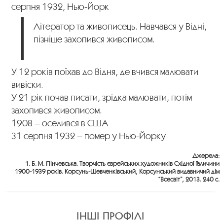
серпня 1932, Нью-Йорк
Літератор та живописець. Навчався у Відні,
пізніше захопився живописом.
У 12 років поїхав до Відня, де вчився малювати
вивіски.
У 21 рік почав писати, зрідка малювати, потім
захопився живописом.
1908 – оселився в США
31 серпня 1932 – помер у Нью-Йорку
Джерела:
1. Б. М. Пінчевська. Творчість єврейських художників Східної Галичини
1900-1939 років. Корсунь-Шевченківський, Корсунський видавничий дім
“Всесвіт”, 2013. 240 с.
ІНШІ ПРОФІЛІ