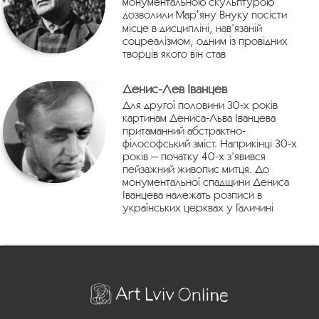
монументальною скульптурою
дозволили Марʼяну Внуку посісти
місце в дисципліні, нав’язаній
соцреалізмом, одним із провідних
творців якого він став
Денис-Лев Іванцев
Для другої половини 30-х років
картинам Дениса-Льва Іванцева
притаманний абстрактно-
філософський зміст. Наприкінці 30-х
років — початку 40-х з’явився
пейзажний живопис митця. До
монументальної спадщини Дениса
Іванцева належать розписи в
українських церквах у Галичині