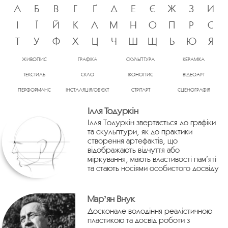
А
Б
В
Г
Ґ
Д
Е
Є
Ж
З
И
І
Ї
Й
К
Л
М
Н
О
П
Р
С
Т
У
Ф
Х
Ц
Ч
Ш
Щ
Ь
Ю
Я
ЖИВОПИС
ГРАФІКА
СКУЛЬПТУРА
КЕРАМІКА
ТЕКСТИЛЬ
СКЛО
ІКОНОПИС
ВІДЕОАРТ
ПЕРФОРМАНС
ІНСТАЛЯЦІЯ/ОБ’ЄКТ
СТРІТАРТ
СЦЕНОГРАФІЯ
Ілля Тодуркін
Ілля Тодуркін звертається до графіки
та скульптури, як до практики
створення артефактів, що
відображають відчуття або
міркування, мають властивості пам’яті
та стають носіями особистого досвіду
Марʼян Внук
Досконале володіння реалістичною
пластикою та досвід роботи з