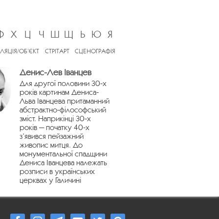
Ф
Х
Ц
Ч
Ш
Щ
Ь
Ю
Я
ЛЯЦІЯ/ОБ’ЄКТ
СТРІТАРТ
СЦЕНОГРАФІЯ
Денис-Лев Іванцев
Для другої половини 30-х
років картинам Дениса-
Льва Іванцева притаманний
абстрактно-філософський
зміст. Наприкінці 30-х
років — початку 40-х
з’явився пейзажний
живопис митця. До
монументальної спадщини
Дениса Іванцева належать
розписи в українських
церквах у Галичині