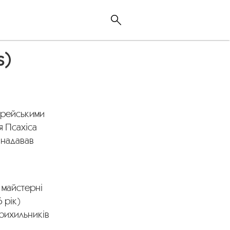
s)
врейськими
я Псахіса
 надавав
 майстерні
 рік)
прихильників