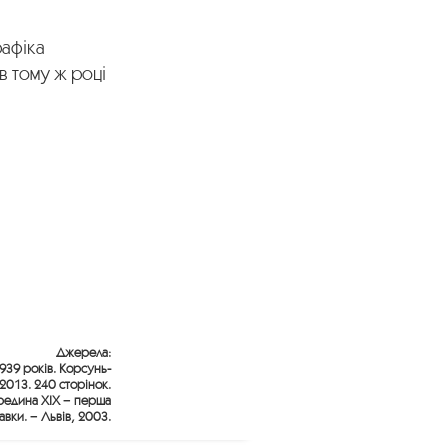
рафіка
 в тому ж році
Джерела:
1939 років. Корсунь-
2013. 240 сторінок.
середина ХІХ − перша
тавки. − Львів, 2003.