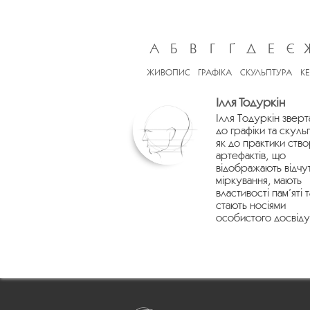
А
Б
В
Г
Ґ
Д
Е
Є
ЖИВОПИС
ГРАФІКА
СКУЛЬПТУРА
К
Ілля Тодуркін
Ілля Тодуркін зверт
до графіки та скуль
як до практики ств
артефактів, що
відображають відчу
міркування, мають
властивості пам’яті т
стають носіями
особистого досвіду