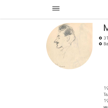
М
31
Ва
19
Т
19
м