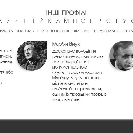
ІНШІ ПРОФІЛІ
Ж
З
И
І
Ї
Й
К
Л
М
Н
О
П
Р
С
Т
У
ЕРАМІКА
ТЕКСТИЛЬ
СКЛО
ІКОНОПИС
ВІДЕОАРТ
ПЕРФОРМАНС
ІНСТА
Марʼян Внук
ається
Досконале володіння
птури,
реалістичною пластикою
орення
та досвід роботи з
монументальною
ття або
скульптурою дозволили
Марʼяну Внуку посісти
а
місце в дисципліні,
нав’язаній соцреалізмом,
одним із провідних творців
якого він став