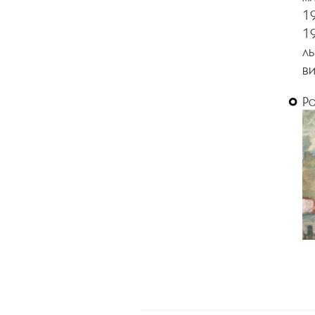
19
19
ль
ви
Р