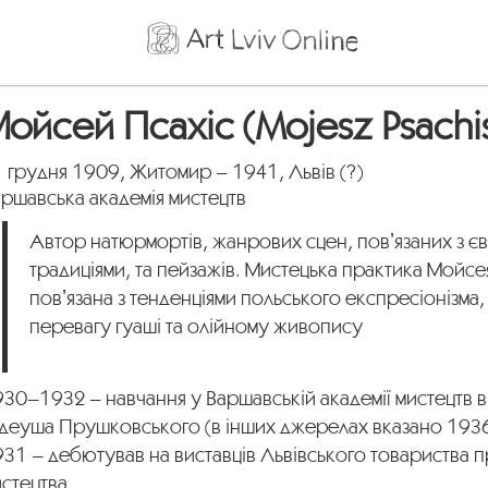
ойсей Псахіс (Mojesz Psachi
 грудня 1909, Житомир – 1941, Львів (?)
ршавська академія мистецтв
Автор натюрмортів, жанрових сцен, повʼязаних з є
традиціями, та пейзажів. Мистецька практика Мойсе
повʼязана з тенденціями польського експресіонізма,
перевагу гуаші та олійному живопису
30–1932 – навчання у Варшавській академії мистецтв в
адеуша Прушковського (в інших джерелах вказано 1936
31 – дебютував на виставців Львівського товариства 
истецтва