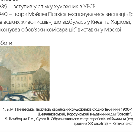
39 — вступив у спілку художників УРСР
40 – твори Мойсея Псахіса експонувались виставці «Г
вівських живописців», що відбулась у Києві та Харкові;
конував обов’язки комісара цієї виставки у Москві
оботи
1. Б. М. Пінчевська. Творчість єврейських художників Східної Галичини 1900-
Шевченківський, Корсунський видавничий дім “Всесвіт”, 
2. Глембоцька Г. Л., Сусак В. Образи зниклого світу: євреї східної Галичини (
третина ХХ століття). − Каталог вис