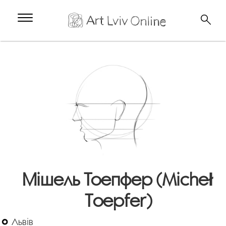
Мішель Тоепфер (Micheł
Toepfer)
Львів