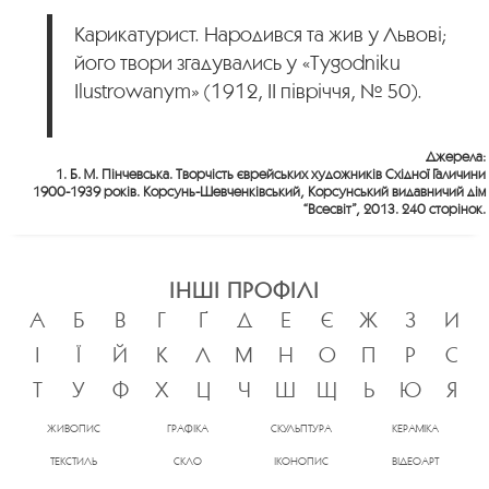
Карикатурист. Народився та жив у Львові;
його твори згадувались у «Tygodniku
Ilustrowanym» (1912, ІІ півріччя, № 50).
Джерела:
1. Б. М. Пінчевська. Творчість єврейських художників Східної Галичини
1900-1939 років. Корсунь-Шевченківський, Корсунський видавничий дім
“Всесвіт”, 2013. 240 сторінок.
ІНШІ ПРОФІЛІ
А
Б
В
Г
Ґ
Д
Е
Є
Ж
З
И
І
Ї
Й
К
Л
М
Н
О
П
Р
С
Т
У
Ф
Х
Ц
Ч
Ш
Щ
Ь
Ю
Я
ЖИВОПИС
ГРАФІКА
СКУЛЬПТУРА
КЕРАМІКА
ТЕКСТИЛЬ
СКЛО
ІКОНОПИС
ВІДЕОАРТ