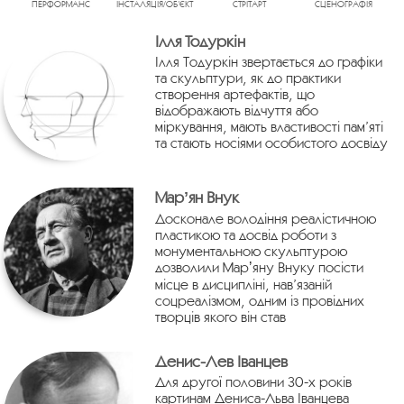
ПЕРФОРМАНС
ІНСТАЛЯЦІЯ/ОБ’ЄКТ
СТРІТАРТ
СЦЕНОГРАФІЯ
Ілля Тодуркін
Ілля Тодуркін звертається до графіки
та скульптури, як до практики
створення артефактів, що
відображають відчуття або
міркування, мають властивості пам’яті
та стають носіями особистого досвіду
Марʼян Внук
Досконале володіння реалістичною
пластикою та досвід роботи з
монументальною скульптурою
дозволили Марʼяну Внуку посісти
місце в дисципліні, нав’язаній
соцреалізмом, одним із провідних
творців якого він став
Денис-Лев Іванцев
Для другої половини 30-х років
картинам Дениса-Льва Іванцева