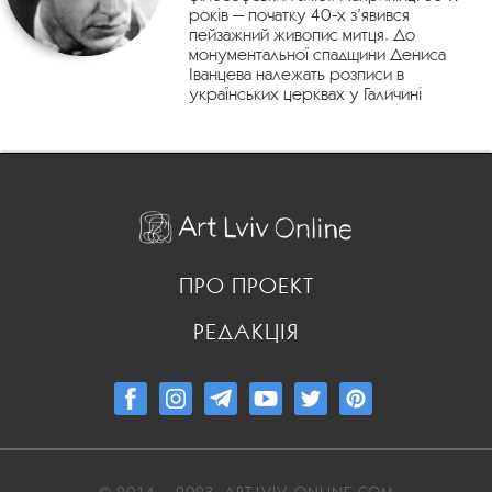
років — початку 40-х з’явився
пейзажний живопис митця. До
монументальної спадщини Дениса
Іванцева належать розписи в
українських церквах у Галичині
ПРО ПРОЕКТ
РЕДАКЦІЯ