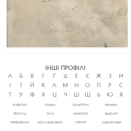
ІНШІ ПРОФІЛІ
А
Б
В
Г
Ґ
Д
Е
Є
Ж
З
И
І
Ї
Й
К
Л
М
Н
О
П
Р
С
Т
У
Ф
Х
Ц
Ч
Ш
Щ
Ь
Ю
Я
ЖИВОПИС
ГРАФІКА
СКУЛЬПТУРА
КЕРАМІКА
ТЕКСТИЛЬ
СКЛО
ІКОНОПИС
ВІДЕОАРТ
ПЕРФОРМАНС
ІНСТАЛЯЦІЯ/ОБ’ЄКТ
СТРІТАРТ
СЦЕНОГРАФІЯ