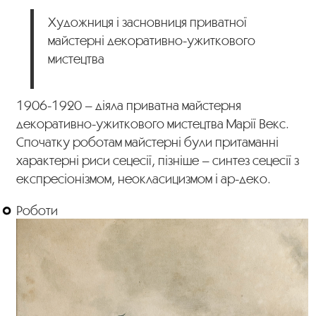
Художниця і засновниця приватної
майстерні декоративно-ужиткового
мистецтва
1906-1920 – діяла приватна майстерня
декоративно-ужиткового мистецтва Марії Векс.
Спочатку роботам майстерні були притаманні
характерні риси сецесії, пізніше – синтез сецесії з
експресіонізмом, неокласицизмом і ар-деко.
Роботи