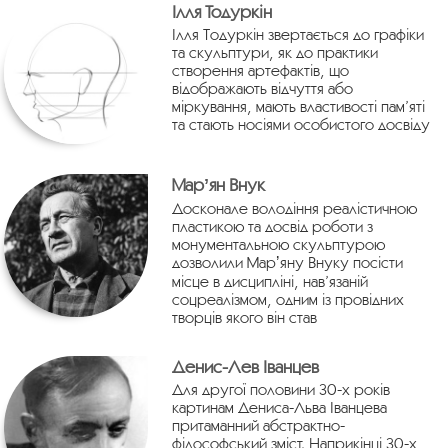
Ілля Тодуркін
Ілля Тодуркін звертається до графіки
та скульптури, як до практики
створення артефактів, що
відображають відчуття або
міркування, мають властивості пам’яті
та стають носіями особистого досвіду
Марʼян Внук
Досконале володіння реалістичною
пластикою та досвід роботи з
монументальною скульптурою
дозволили Марʼяну Внуку посісти
місце в дисципліні, нав’язаній
соцреалізмом, одним із провідних
творців якого він став
Денис-Лев Іванцев
Для другої половини 30-х років
картинам Дениса-Льва Іванцева
притаманний абстрактно-
філософський зміст. Наприкінці 30-х