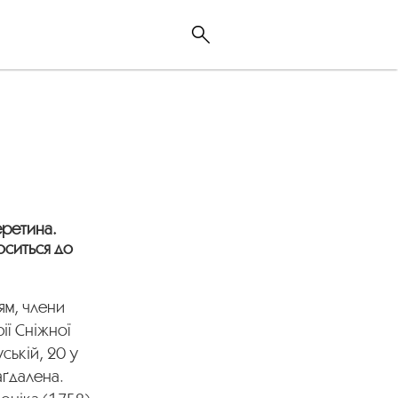
еретина.
оситься до
ям, члени
ії Сніжної
ській, 20 у
аґдалена.