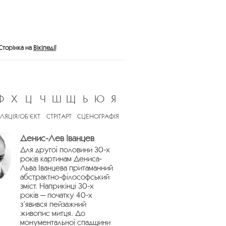
Сторінка на
Вікіпедії
Ф
Х
Ц
Ч
Ш
Щ
Ь
Ю
Я
ЛЯЦІЯ/ОБ’ЄКТ
СТРІТАРТ
СЦЕНОГРАФІЯ
Денис-Лев Іванцев
Для другої половини 30-х
років картинам Дениса-
Льва Іванцева притаманний
абстрактно-філософський
зміст. Наприкінці 30-х
років — початку 40-х
з’явився пейзажний
живопис митця. До
монументальної спадщини