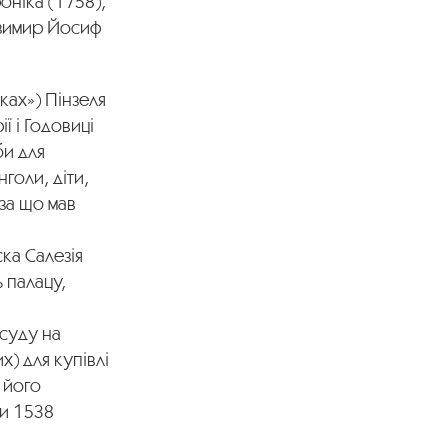
оніка (1758),
Казимир Йосиф
ках») Пінзеля
ї і Годовиці
би для
голи, діти,
за що мав
ка Салезія
 палацу,
 суду на
) для купівлі
 його
ти 1538