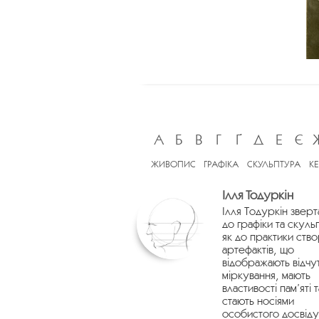
А
Б
В
Г
Ґ
Д
Е
Є
ЖИВОПИС
ГРАФІКА
СКУЛЬПТУРА
К
Ілля Тодуркін
Ілля Тодуркін зверт
до графіки та скуль
як до практики ств
артефактів, що
відображають відчу
міркування, мають
властивості пам’яті т
стають носіями
особистого досвіду