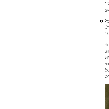
17
а
Р
Ст
1
Чо
ап
Єв
ав
ба
ро