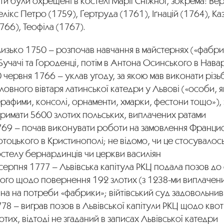
ти були охрещені в костелі Марії Сніжної, зокрема: Вер
лікс Петро (1759), Ґертруда (1761), Іґнацій (1764), 
766), Теофіла (1767).
изько 1750 – розпочав навчання в майстернях («фабри
Бучачі та Городенці, потім в Антона Осинського в Наварі
 червня 1766 – уклав угоду, за якою мав виконати різь
ловного вівтаря латинської катедри у Львові («особи, ян
рафими, консолі, орнаменти, хмарки, фестони тощо»), 
тримати 5600 злотих польських, виплачених ратами
769 – почав виконувати роботи на замовлення Францис
тоцького в Кристинополі; не відомо, чи це стосувалось
стелу бернардинців чи церкви василіян
серпня 1777 – Львівська капітула РКЦ подала позов до
ого щодо повернення 192 злотих (з 1238-ми виплачених
на на потреби «фабрики»; війтівський суд задовольнив
78 – виграв позов в Львівської капітули РКЦ щодо кво
отих, відтоді не згаданий в записах Львівської катедри