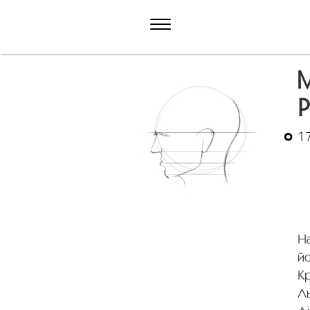
М
P
1
На
йо
Кр
Л