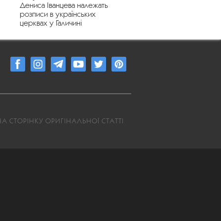
Дениса Іванцева належать
розписи в українських
церквах у Галичині
А СТОРІНКУ ОРИГІНАЛЬНОЇ СТАТТІ
6