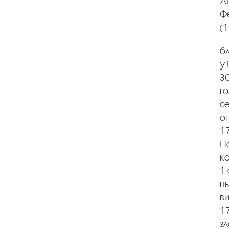
Ді
Фе
(1
бл
у 
30
го
се
о
1
По
ко
1 
нь
ви
17
зл