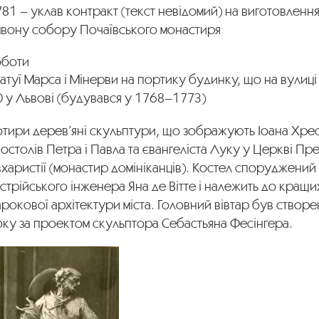
81 – уклав контракт (текст невідомий) на виготовлення 
мвону собору Почаївського монастиря
оботи
атуї Марса і Мінерви на портику будинку, що на вулиці
0 у Львові (будувався у 1768–1773)
тири дерев’яні скульптури, що зображують Іоана Хрес
остолів Петра і Павла та євангеліста Луку у Церкві Пре
харистії (монастир домініканців). Костел споруджений
стрійського інженера Яна де Вітте і належить до кращих
рокової архітектури міста. Головний вівтар був створ
ку за проектом скульптора Себастьяна Фесінгера.