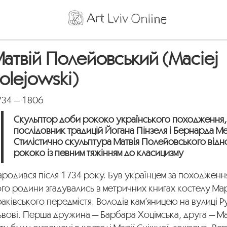
атвій Полейовський (Maciej
olejowski)
734 — 1806
Скульптор доби рококо українського походження,
послідовник традицій Йогана Пінзеля і Бернарда М
Стилістично скульптура Матвія Полейовського відн
рококо із певним тяжінням до класицизму
родився після 1734 року. Був українцем за походженн
го родини згадувались в метричних книгах костелу Мар
аківського передмістя. Володів кам’яницею на вулиці Ру
ьвові. Перша дружина — Барбара Хоцімська, друга — М