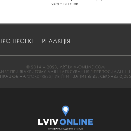
якого він став
ПРО ПРОЕКТ
РЕДАКЦІЯ
© 2014 — 2023, ART.LVIV-ONLINE.COM
ВЕ ПРИ ВІДКРИТОМУ ДЛЯ ІНДЕКСУВАННЯ ГІПЕРПОСИЛАННІ Н
ПРАЦЮЄ НА
WORDPRESS
|
УВІЙТИ
| ЗАПИТІВ: 25, СЕКУНД: 0,08
путівник подіями у місті