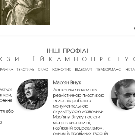
ІНШІ ПРОФІЛІ
Ж
З
И
І
Ї
Й
К
Л
М
Н
О
П
Р
С
Т
У
ЕРАМІКА
ТЕКСТИЛЬ
СКЛО
ІКОНОПИС
ВІДЕОАРТ
ПЕРФОРМАНС
ІНСТА
Марʼян Внук
ається
Досконале володіння
птури,
реалістичною пластикою
орення
та досвід роботи з
монументальною
ття або
скульптурою дозволили
Марʼяну Внуку посісти
а
місце в дисципліні,
нав’язаній соцреалізмом,
одним із провідних творців