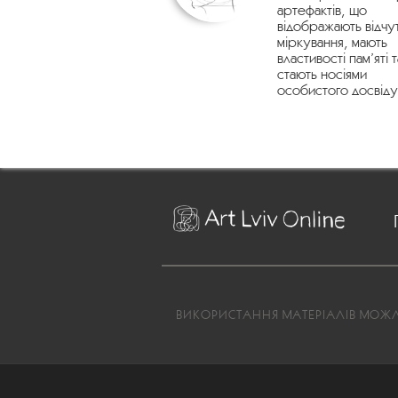
артефактів, що
відображають відчу
міркування, мають
властивості пам’яті т
стають носіями
особистого досвіду
ВИКОРИСТАННЯ МАТЕРІАЛІВ МОЖЛИ