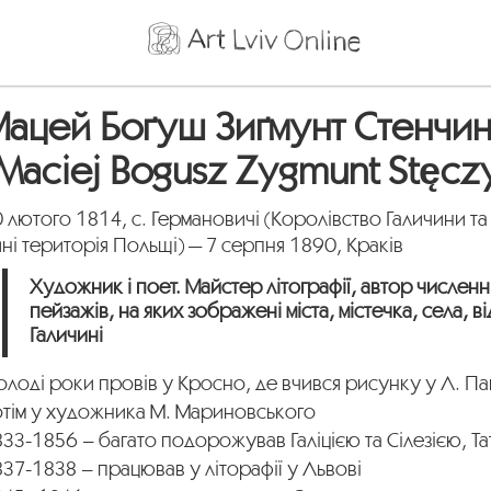
ацей Боґуш Зиґмунт Стенчи
Maciej Bogusz Zygmunt Stęcz
 лютого 1814, с. Германовичі (Королівство Галичини та
ні територія Польщі) — 7 серпня 1890, Краків
Художник і поет. Майстер літографії, автор числен
пейзажів, на яких зображені міста, містечка, села, ві
Галичині
лоді роки провів у Кросно, де вчився рисунку у Л. П
отім у художника М. Мариновського
33-1856 – багато подорожував Галіцією та Сілезією, Т
37-1838 – працював у літорафії у Львові