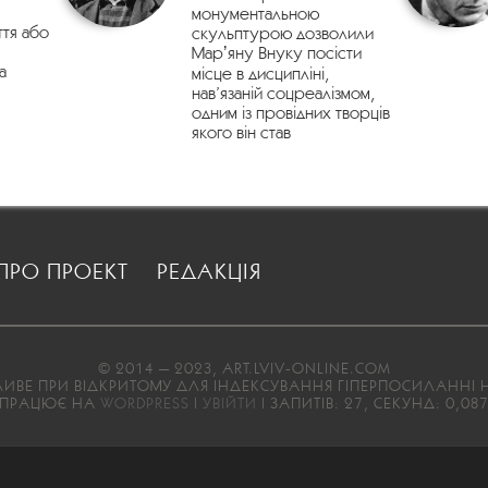
монументальною
ття або
скульптурою дозволили
Марʼяну Внуку посісти
а
місце в дисципліні,
нав’язаній соцреалізмом,
одним із провідних творців
якого він став
ПРО ПРОЕКТ
РЕДАКЦІЯ
© 2014 — 2023, ART.LVIV-ONLINE.COM
ВЕ ПРИ ВІДКРИТОМУ ДЛЯ ІНДЕКСУВАННЯ ГІПЕРПОСИЛАННІ Н
ПРАЦЮЄ НА
WORDPRESS
|
УВІЙТИ
| ЗАПИТІВ: 27, СЕКУНД: 0,08