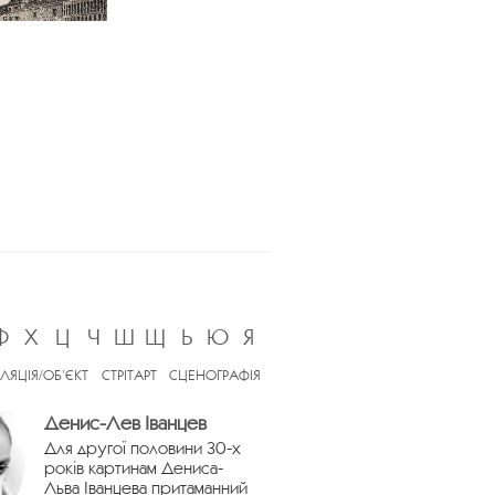
Ф
Х
Ц
Ч
Ш
Щ
Ь
Ю
Я
ЛЯЦІЯ/ОБ’ЄКТ
СТРІТАРТ
СЦЕНОГРАФІЯ
Денис-Лев Іванцев
Для другої половини 30-х
років картинам Дениса-
Льва Іванцева притаманний