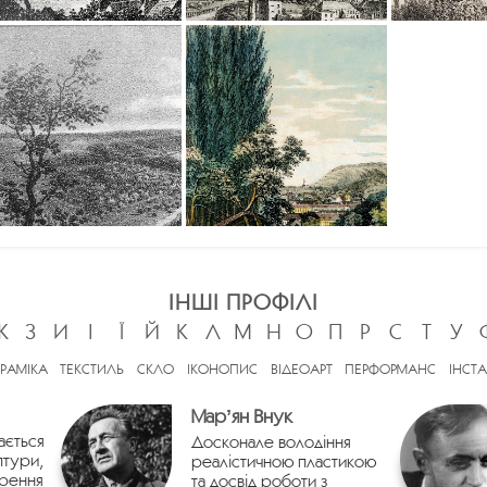
ІНШІ ПРОФІЛІ
Ж
З
И
І
Ї
Й
К
Л
М
Н
О
П
Р
С
Т
У
ЕРАМІКА
ТЕКСТИЛЬ
СКЛО
ІКОНОПИС
ВІДЕОАРТ
ПЕРФОРМАНС
ІНСТА
Марʼян Внук
ається
Досконале володіння
птури,
реалістичною пластикою
орення
та досвід роботи з