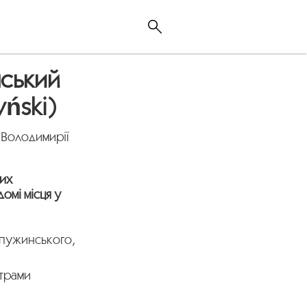
нський
yński)
 Володимирії
них
домі місця у
апужинського,
атрами