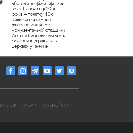
абстрактно-філософський
зміст. Наприкінці 30-х
років — початку 40-х
з’явився пейзажний
живопис митця. До
монументальної спадщини
Дениса Іванцева належать
розписи в українських
церквах у Галичині
А СТОРІНКУ ОРИГІНАЛЬНОЇ СТАТТІ
7