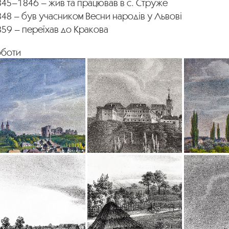
845–1846 – жив та працював в с. Струже
48 – був учасником Весни народів у Львові
859 – переїхав до Кракова
оботи