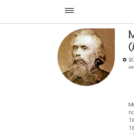
М
(
20
ни
Мо
п
18
18