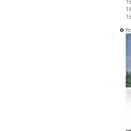
1
18
1
Р