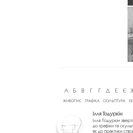
А
Б
В
Г
Ґ
Д
Е
Є
ЖИВОПИС
ГРАФІКА
СКУЛЬПТУРА
К
Ілля Тодуркін
Ілля Тодуркін зверт
до графіки та скуль
як до практики ств