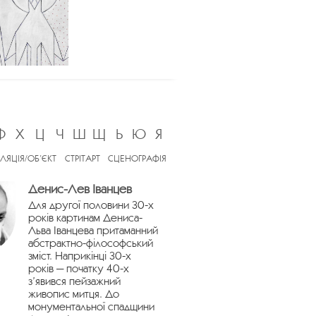
Ф
Х
Ц
Ч
Ш
Щ
Ь
Ю
Я
ЛЯЦІЯ/ОБ’ЄКТ
СТРІТАРТ
СЦЕНОГРАФІЯ
Денис-Лев Іванцев
Для другої половини 30-х
років картинам Дениса-
Льва Іванцева притаманний
абстрактно-філософський
зміст. Наприкінці 30-х
років — початку 40-х
з’явився пейзажний
живопис митця. До
монументальної спадщини