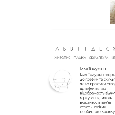
А
Б
В
Г
Ґ
Д
Е
Є
ЖИВОПИС
ГРАФІКА
СКУЛЬПТУРА
К
Ілля Тодуркін
Ілля Тодуркін зверт
до графіки та скуль
як до практики ств
артефактів, що
відображають відчу
міркування, мають
властивості пам’яті т
стають носіями
особистого досвіду