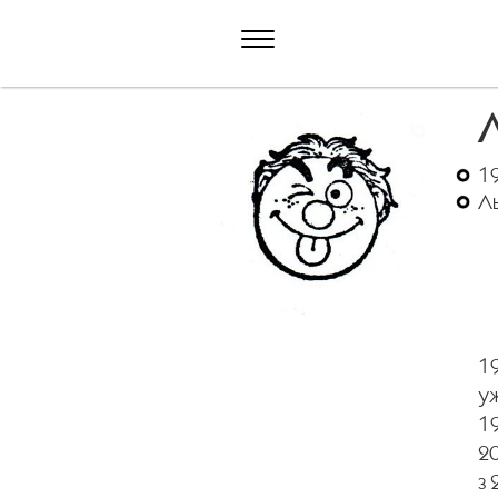
19
Ль
1
уж
19
20
з 