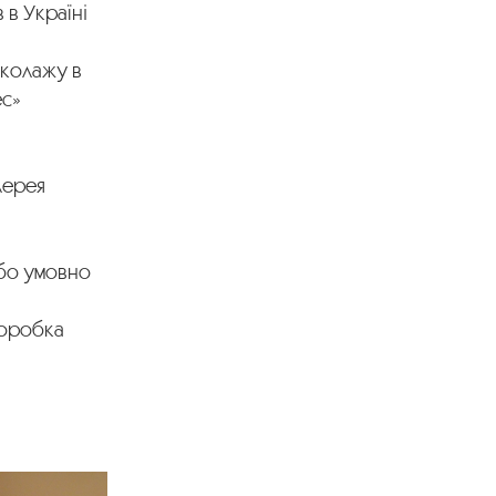
 в Україні
 колажу в
ес»
лерея
або умовно
Коробка