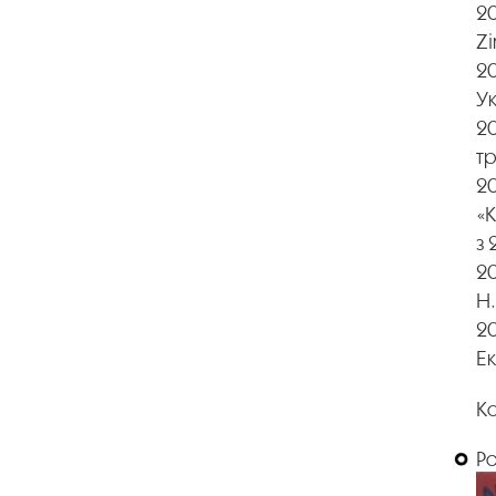
20
Zi
2
Ук
20
тр
2
«К
з 
2
Н.
20
Ек
Ко
Р