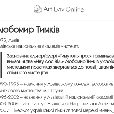
Любомир Тимків
75, Львів
вівська національна академія мистецтв
Засновник альтерґелері «Тимутопіяпрес» і самвидав
видавництва «Нау.Дос.Від.» Любомир Тимків у свої
мистецьких практиках звертається до поезії, штампін
спільного мистецтва
990-1995 – навчання у Львівському коледжі декоратив
иткового мистецтва ім. І.Труша
96-2002 – навчання у Львівській національній академії
03-2006 – аспірантур Львівської Національної Академі
2007 – ідеолог української гілки світової мережі «Мейл