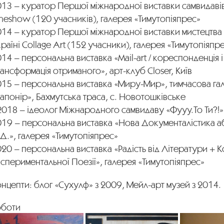
13 – куратор Першої міжнародної виставки самвидавів
neshow (120 учасників), галерея «Тимутопіяпрес»
014 – куратор Першої міжнародної виставки мистецтва
раїні Collage Art (152 учасники), галерея «Тимутопіяпр
14 – персональна виставка «Mail-art / кореспонденція і
ансформація отриманого», арт-клуб Closer, Київ
015 – персональна виставка «Миру-Мир», тимчасова га
апонір», Бахмутська траса, с. Новотошківське
2018 – ідеолог Міжнародного самвидаву «Фууу.То Ти?!»
019 – персональна виставка «Нова Документалістика 
Д.», галерея «Тимутопіяпрес»
20 – персональна виставка «Радість від Літератури + 
спериментальної Поезії», галерея «Тимутопіяпрес»
нцепти: блог «Сухулф» з 2009, Мейл-арт музей з 2014.
оботи