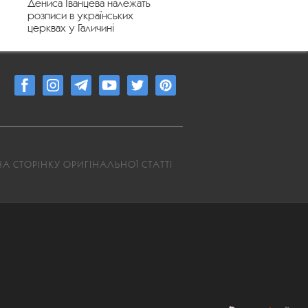
Дениса Іванцева належать
розписи в українських
церквах у Галичині
А СТОРІНКУ ОРИГІНАЛЬНОЇ СТАТТІ
2