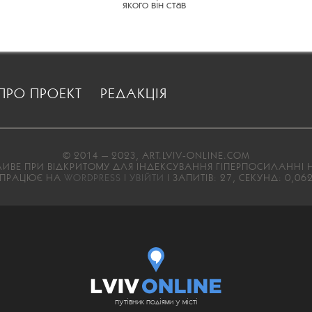
якого він став
ПРО ПРОЕКТ
РЕДАКЦІЯ
© 2014 — 2023, ART.LVIV-ONLINE.COM
ВЕ ПРИ ВІДКРИТОМУ ДЛЯ ІНДЕКСУВАННЯ ГІПЕРПОСИЛАННІ Н
ПРАЦЮЄ НА
WORDPRESS
|
УВІЙТИ
| ЗАПИТІВ: 27, СЕКУНД: 0,06
путівник подіями у місті