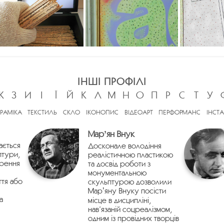
ІНШІ ПРОФІЛІ
Ж
З
И
І
Ї
Й
К
Л
М
Н
О
П
Р
С
Т
У
ЕРАМІКА
ТЕКСТИЛЬ
СКЛО
ІКОНОПИС
ВІДЕОАРТ
ПЕРФОРМАНС
ІНСТА
Марʼян Внук
ається
Досконале володіння
птури,
реалістичною пластикою
орення
та досвід роботи з
монументальною
ття або
скульптурою дозволили
Марʼяну Внуку посісти
а
місце в дисципліні,
нав’язаній соцреалізмом,
одним із провідних творців