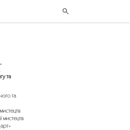
-
х
гу та
ного та
 мистецтв
ї мистецтв
_арт»