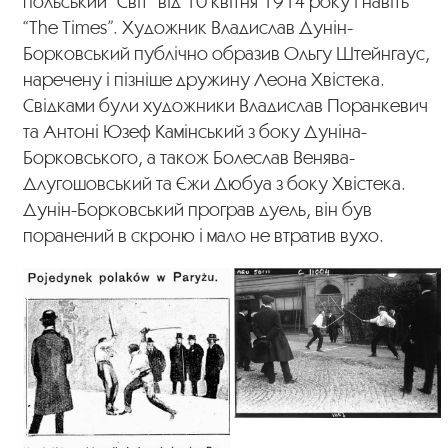
польський “Світ” від 10 квітня 1914 року і навіть
“The Times”. Художник Владислав Дунін-
Борковський публічно образив Ольгу Штейнгаус,
наречену і пізніше дружину Леона Хвістека.
Свідками були художники Владислав Поранкевич
та Антоні Юзеф Камінський з боку Дуніна-
Борковського, а також Болеслав Венява-
Длугошовський та Єжи Дюбуа з боку Хвістека.
Дунін-Борковський програв дуель, він був
поранений в скроню і мало не втратив вухо.