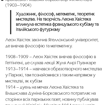
(1903—1904)
Художник, філософ, математик, теоретик
мистецтва. На творчість Леона Хвістека
вплинула естетика французького кубізму та
італійського футуризму
Леон Хвістек закінчив Ягеллонський університет,
де вивчав філософію та математику.
1908–1909 – Леон Хвістек вивчав філософію в
Геттінгені, де слухав лекції Жуля Анрі Пуанкаре
1913—1914 – навчався образотворчого мистецтва
у Парижі, там познайомився з таким напрямом у
мистецтві, як кубізм
1914 – дуель на мечах Леона Хвістека та
Владислава Дуніна-Борковського потрапляє на
сторінки всіх паризьких газет, новину публікував