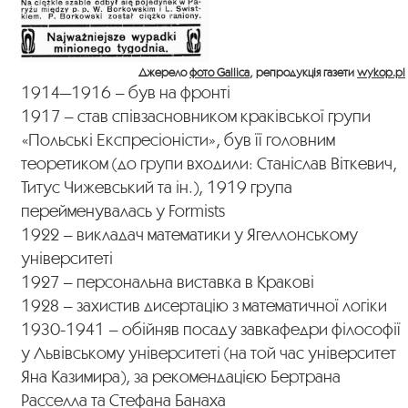
Джерело
фото Gallica
, репродукція газети
wykop.pl
1914—1916 – був на фронті
1917 – став співзасновником краківської групи
«Польські Експресіоністи», був її головним
теоретиком (до групи входили: Станіслав Віткевич,
Титус Чижевський та ін.), 1919 група
перейменувалась у Formists
1922 – викладач математики у Ягеллонському
університеті
1927 – персональна виставка в Кракові
1928 – захистив дисертацію з математичної логіки
1930-1941 – обійняв посаду завкафедри філософії
у Львівському університеті (на той час університет
Яна Казимира), за рекомендацією Бертрана
Расселла та Стефана Банаха