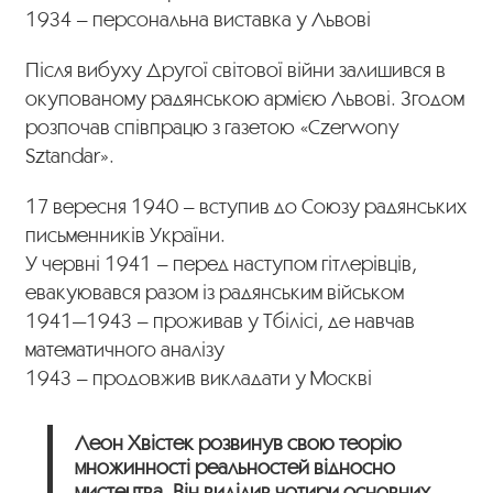
1934 – персональна виставка у Львові
Після вибуху Другої світової війни залишився в
окупованому радянською армією Львові. Згодом
розпочав співпрацю з газетою «Czerwony
Sztandar».
17 вересня 1940 – вступив до Союзу радянських
письменників України.
У червні 1941 – перед наступом гітлерівців,
евакуювався разом із радянським військом
1941—1943 – проживав у Тбілісі, де навчав
математичного аналізу
1943 – продовжив викладати у Москві
Леон Хвістек розвинув свою теорію
множинності реальностей відносно
мистецтва. Він виділив чотири основних