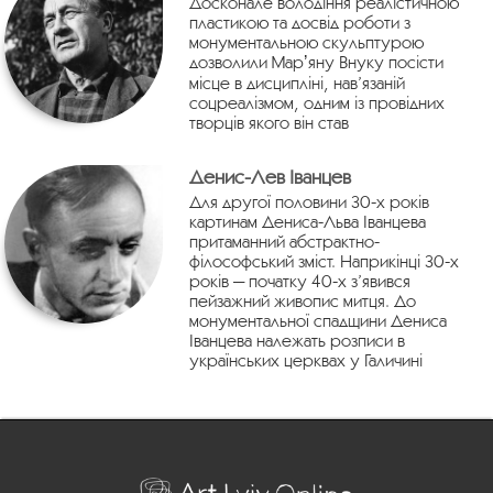
Досконале володіння реалістичною
пластикою та досвід роботи з
монументальною скульптурою
дозволили Марʼяну Внуку посісти
місце в дисципліні, нав’язаній
соцреалізмом, одним із провідних
творців якого він став
Денис-Лев Іванцев
Для другої половини 30-х років
картинам Дениса-Льва Іванцева
притаманний абстрактно-
філософський зміст. Наприкінці 30-х
років — початку 40-х з’явився
пейзажний живопис митця. До
монументальної спадщини Дениса
Іванцева належать розписи в
українських церквах у Галичині