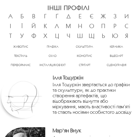
ІНШІ ПРОФІЛІ
А
Б
В
Г
Ґ
Д
Е
Є
Ж
З
И
І
Ї
Й
К
Л
М
Н
О
П
Р
С
Т
У
Ф
Х
Ц
Ч
Ш
Щ
Ь
Ю
Я
ЖИВОПИС
ГРАФІКА
СКУЛЬПТУРА
КЕРАМІКА
ТЕКСТИЛЬ
СКЛО
ІКОНОПИС
ВІДЕОАРТ
ПЕРФОРМАНС
ІНСТАЛЯЦІЯ/ОБ’ЄКТ
СТРІТАРТ
СЦЕНОГРАФІЯ
Ілля Тодуркін
Ілля Тодуркін звертається до графіки
та скульптури, як до практики
створення артефактів, що
відображають відчуття або
міркування, мають властивості пам’яті
та стають носіями особистого досвіду
Марʼян Внук