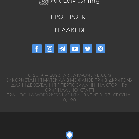
ПРО ПРОЕКТ
РЕДАКЦІЯ
© 2014 — 2023, ART.LVIV-ONLINE.COM
ВИКОРИСТАННЯ МАТЕРІАЛІВ МОЖЛИВЕ ПРИ ВІДКРИТОМУ
ДЛЯ ІНДЕКСУВАННЯ ГІПЕРПОСИЛАННІ НА СТОРІНКУ
ОРИГІНАЛЬНОЇ СТАТТІ
ПРАЦЮЄ НА
WORDPRESS
|
УВІЙТИ
| ЗАПИТІВ: 27, СЕКУНД:
0,120