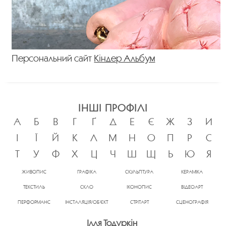
Персональний сайт
Кіндер Альбум
ІНШІ ПРОФІЛІ
А
Б
В
Г
Ґ
Д
Е
Є
Ж
З
И
І
Ї
Й
К
Л
М
Н
О
П
Р
С
Т
У
Ф
Х
Ц
Ч
Ш
Щ
Ь
Ю
Я
ЖИВОПИС
ГРАФІКА
СКУЛЬПТУРА
КЕРАМІКА
ТЕКСТИЛЬ
СКЛО
ІКОНОПИС
ВІДЕОАРТ
ПЕРФОРМАНС
ІНСТАЛЯЦІЯ/ОБ’ЄКТ
СТРІТАРТ
СЦЕНОГРАФІЯ
Ілля Тодуркін