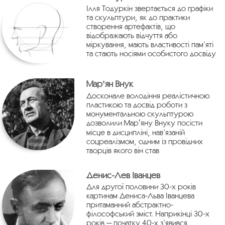
Ілля Тодуркін звертається до графіки
та скульптури, як до практики
створення артефактів, що
відображають відчуття або
міркування, мають властивості пам’яті
та стають носіями особистого досвіду
Марʼян Внук
Досконале володіння реалістичною
пластикою та досвід роботи з
монументальною скульптурою
дозволили Марʼяну Внуку посісти
місце в дисципліні, нав’язаній
соцреалізмом, одним із провідних
творців якого він став
Денис-Лев Іванцев
Для другої половини 30-х років
картинам Дениса-Льва Іванцева
притаманний абстрактно-
філософський зміст. Наприкінці 30-х
років — початку 40-х з’явився