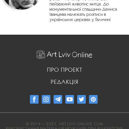
пейзажний живопис митця. До
монументальної спадщини Дениса
Іванцева належать розписи в
українських церквах у Галичині
ПРО ПРОЕКТ
РЕДАКЦІЯ
© 2014 — 2023, ART.LVIV-ONLINE.COM
ВИКОРИСТАННЯ МАТЕРІАЛІВ МОЖЛИВЕ ПРИ ВІДКРИТОМУ