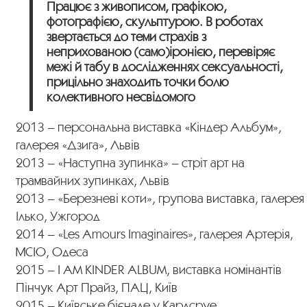
Працює з живописом, графікою,
фотографією, скульптурою. В роботах
звертається до теми страхів з
неприхованою (само)іронією, перевіряє
межі й табу в дослідженнях сексуальності,
прицільно знаходить точки болю
колективного несвідомого
2013 – персональна виставка «Кіндер Альбум»,
галерея «Дзига», Львів
2013 – «Наступна зупинка» – стріт арт на
трамвайних зупинках, Львів
2013 – «Березневі коти», групова виставка, галерея
Ілько, Ужгород
2014 – «Les Amours Imaginaires», галерея Артерія,
МСІО, Одеса
2015 – I AM KINDER ALBUM, виставка номінантів
Пінчук Арт Прайз, ПАЦ, Київ
2015 – Київське бієнале у Карлсруе