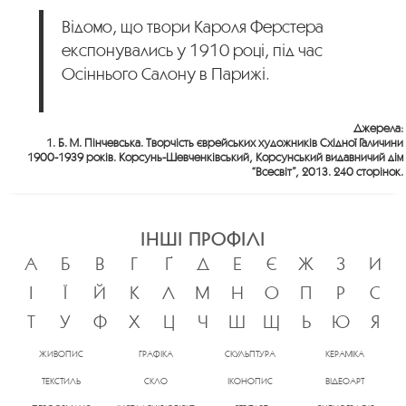
Відомо, що твори Кароля Ферстера
експонувались у 1910 році, під час
Осіннього Салону в Парижі.
Джерела:
1. Б. М. Пінчевська. Творчість єврейських художників Східної Галичини
1900-1939 років. Корсунь-Шевченківський, Корсунський видавничий дім
“Всесвіт”, 2013. 240 сторінок.
ІНШІ ПРОФІЛІ
А
Б
В
Г
Ґ
Д
Е
Є
Ж
З
И
І
Ї
Й
К
Л
М
Н
О
П
Р
С
Т
У
Ф
Х
Ц
Ч
Ш
Щ
Ь
Ю
Я
ЖИВОПИС
ГРАФІКА
СКУЛЬПТУРА
КЕРАМІКА
ТЕКСТИЛЬ
СКЛО
ІКОНОПИС
ВІДЕОАРТ