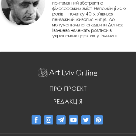
притаманний абстрактно-
філософський зміст. Наприкінці 30-х
років — початку 40-х з’явився
пейзажний живопис митця. До
монументальної спадщини Дениса
Іванцева належать розписи в
українських церквах у Галичині
ПРО ПРОЕКТ
РЕДАКЦІЯ