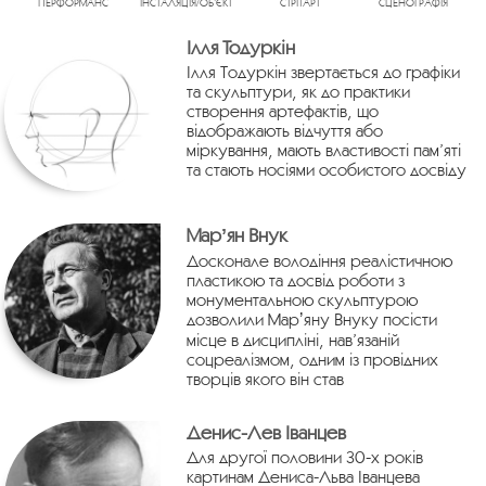
ПЕРФОРМАНС
ІНСТАЛЯЦІЯ/ОБ’ЄКТ
СТРІТАРТ
СЦЕНОГРАФІЯ
Ілля Тодуркін
Ілля Тодуркін звертається до графіки
та скульптури, як до практики
створення артефактів, що
відображають відчуття або
міркування, мають властивості пам’яті
та стають носіями особистого досвіду
Марʼян Внук
Досконале володіння реалістичною
пластикою та досвід роботи з
монументальною скульптурою
дозволили Марʼяну Внуку посісти
місце в дисципліні, нав’язаній
соцреалізмом, одним із провідних
творців якого він став
Денис-Лев Іванцев
Для другої половини 30-х років
картинам Дениса-Льва Іванцева