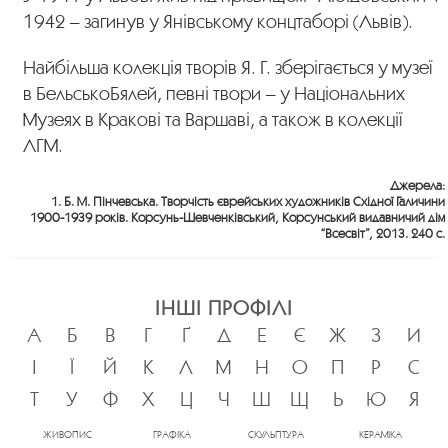
1942 – загинув у Янівському концтаборі (Львів).
Найбільша колекція творів Я. Г. зберігається у музеї
в БельськоБялей, певні твори – у Національних
Музеях в Кракові та Варшаві, а також в колекції
ЛГМ.
Джерела:
1. Б. М. Пінчевська. Творчість єврейських художників Східної Галичини
1900-1939 років. Корсунь-Шевченківський, Корсунський видавничий дім
“Всесвіт”, 2013. 240 с.
ІНШІ ПРОФІЛІ
А
Б
В
Г
Ґ
Д
Е
Є
Ж
З
И
І
Ї
Й
К
Л
М
Н
О
П
Р
С
Т
У
Ф
Х
Ц
Ч
Ш
Щ
Ь
Ю
Я
ЖИВОПИС
ГРАФІКА
СКУЛЬПТУРА
КЕРАМІКА