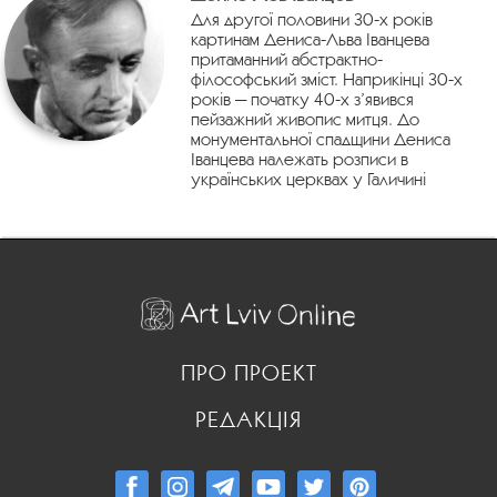
Для другої половини 30-х років
картинам Дениса-Льва Іванцева
притаманний абстрактно-
філософський зміст. Наприкінці 30-х
років — початку 40-х з’явився
пейзажний живопис митця. До
монументальної спадщини Дениса
Іванцева належать розписи в
українських церквах у Галичині
ПРО ПРОЕКТ
РЕДАКЦІЯ