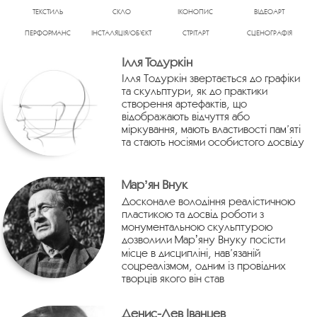
ТЕКСТИЛЬ
СКЛО
ІКОНОПИС
ВІДЕОАРТ
ПЕРФОРМАНС
ІНСТАЛЯЦІЯ/ОБ’ЄКТ
СТРІТАРТ
СЦЕНОГРАФІЯ
Ілля Тодуркін
Ілля Тодуркін звертається до графіки
та скульптури, як до практики
створення артефактів, що
відображають відчуття або
міркування, мають властивості пам’яті
та стають носіями особистого досвіду
Марʼян Внук
Досконале володіння реалістичною
пластикою та досвід роботи з
монументальною скульптурою
дозволили Марʼяну Внуку посісти
місце в дисципліні, нав’язаній
соцреалізмом, одним із провідних
творців якого він став
Денис-Лев Іванцев