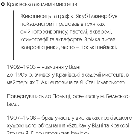
Краківська академія мистецтв
Живописець та графік. Якуб Глязнер був
пейзажистом і працював в техніках
олійного живопису, пастелі, акварелі,
ксилографії та аквафорте. Зрідка писав
жанрові сценки, часто – гірські пейзажі.
1902–1903 – навчання у Відні
до 1905 р. вчився у Краківські академії мистецтв, в
майстернях Т. Акцентовича та Я. Станіславського
Повернувшись до Польщі, оселився у м. Бельсько-
Бяла.
1907–1908 – брав участь у виставках краківського
художнього об’єднання «Sztuka» у Відні та Кракові.
Згодом Я. Г. подорожував Італією;