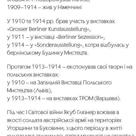
1909–1914 – жив у Німеччині
У 1910 та 1914 рр. брав участь у виставках
«Grosser Berliner Kunstausstellung»,
у 1911 – у виставці «Berliner Sezession»,
у 1914 – у «Sonderausstellung», котра відбулась у
берлінському Будинку Мистецтв.
Протягом 1913–1914 – експонував свої твори і на
польських виставках:
у 1910 – на Загальній Виставці Польського
Мистецтва (Львів),
у 1913–1914 – на виставках ТРОМ (Варшава).
Під час І Світової війни Якуб Глязнер воював в
якості солдата австрійської армії на територіях
Угорщини та Буковини; з цього періоду в житті
художника залишилась папка малюнків на сюжети з