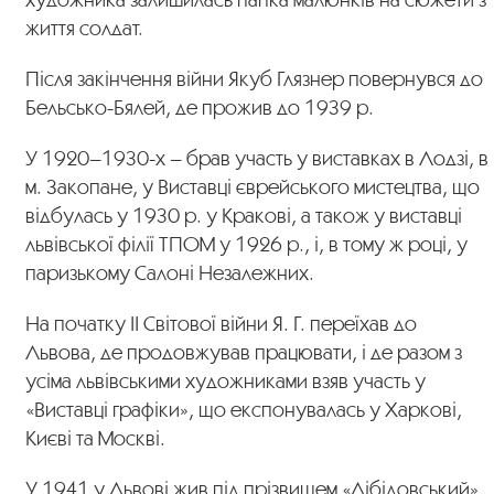
життя солдат.
Після закінчення війни Якуб Глязнер повернувся до
Бельсько-Бялей, де прожив до 1939 р.
У 1920–1930-х – брав участь у виставках в Лодзі, в
м. Закопане, у Виставці єврейського мистецтва, що
відбулась у 1930 р. у Кракові, а також у виставці
львівської філії ТПОМ у 1926 р., і, в тому ж році, у
паризькому Салоні Незалежних.
На початку ІІ Світової війни Я. Г. переїхав до
Львова, де продовжував працювати, і де разом з
усіма львівськими художниками взяв участь у
«Виставці графіки», що експонувалась у Харкові,
Києві та Москві.
У 1941 у Львові жив під прізвищем «Лібідовський».