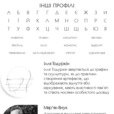
ІНШІ ПРОФІЛІ
А
Б
В
Г
Ґ
Д
Е
Є
Ж
З
И
І
Ї
Й
К
Л
М
Н
О
П
Р
С
Т
У
Ф
Х
Ц
Ч
Ш
Щ
Ь
Ю
Я
ЖИВОПИС
ГРАФІКА
СКУЛЬПТУРА
КЕРАМІКА
ТЕКСТИЛЬ
СКЛО
ІКОНОПИС
ВІДЕОАРТ
ПЕРФОРМАНС
ІНСТАЛЯЦІЯ/ОБ’ЄКТ
СТРІТАРТ
СЦЕНОГРАФІЯ
Ілля Тодуркін
Ілля Тодуркін звертається до графіки
та скульптури, як до практики
створення артефактів, що
відображають відчуття або
міркування, мають властивості пам’яті
та стають носіями особистого досвіду
Марʼян Внук
Досконале володіння реалістичною