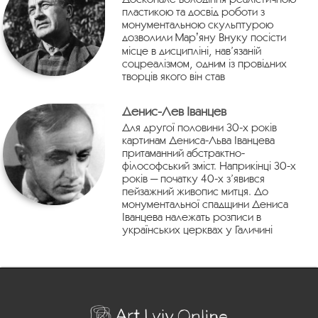
пластикою та досвід роботи з
монументальною скульптурою
дозволили Марʼяну Внуку посісти
місце в дисципліні, нав’язаній
соцреалізмом, одним із провідних
творців якого він став
Денис-Лев Іванцев
Для другої половини 30-х років
картинам Дениса-Льва Іванцева
притаманний абстрактно-
філософський зміст. Наприкінці 30-х
років — початку 40-х з’явився
пейзажний живопис митця. До
монументальної спадщини Дениса
Іванцева належать розписи в
українських церквах у Галичині