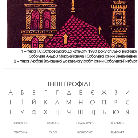
1 – текст Г.С.Островського до каталогу 1980 року спільної виставки
Соболєва Андрія Миколайовича і Соболєвої Ірини Веніамінівни
2 – текст Любові Волошиної до каталогу робіт Ірини Соболєвої-Гінзбург
ІНШІ ПРОФІЛІ
А
Б
В
Г
Ґ
Д
Е
Є
Ж
З
И
І
Ї
Й
К
Л
М
Н
О
П
Р
С
Т
У
Ф
Х
Ц
Ч
Ш
Щ
Ь
Ю
Я
ЖИВОПИС
ГРАФІКА
СКУЛЬПТУРА
КЕРАМІКА
ТЕКСТИЛЬ
СКЛО
ІКОНОПИС
ВІДЕОАРТ