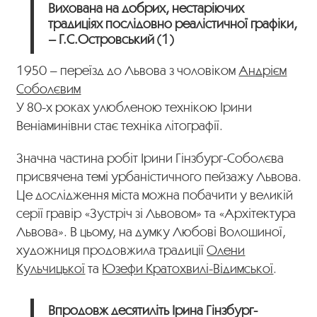
Вихована на добрих, нестаріючих
традиціях послідовно реалістичної графіки,
– Г.С.Островський (1)
1950 – переїзд до Львова з чоловіком
Андрієм
Соболєвим
У 80-х роках улюбленою технікою Ірини
Веніаминівни стає техніка літографії.
Значна частина робіт Ірини Гінзбург-Соболєва
присвячена темі урбаністичного пейзажу Львова.
Це дослідження міста можна побачити у великій
серії гравір «Зустріч зі Львовом» та «Архітектура
Львова». В цьому, на думку Любові Волошиної,
художниця продовжила традиції
Олени
Кульчицької
та
Юзефи Кратохвилі-Відимської
.
Впродовж десятиліть Ірина Гінзбург-