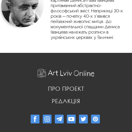
притаманний абстрактно-
філософський зміст. Наприкінці 30-х
років — початку 40-х з’явився
пейзажний живопис митця. До
монументальної спадщини Дениса
Іванцева належать розписи в
українських церквах у Галичині
ПРО ПРОЕКТ
РЕДАКЦІЯ