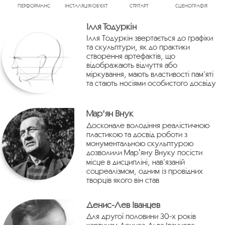
ПЕРФОРМАНС
ІНСТАЛЯЦІЯ/ОБ’ЄКТ
СТРІТАРТ
СЦЕНОГРАФІЯ
Ілля Тодуркін
Ілля Тодуркін звертається до графіки
та скульптури, як до практики
створення артефактів, що
відображають відчуття або
міркування, мають властивості пам’яті
та стають носіями особистого досвіду
Марʼян Внук
Досконале володіння реалістичною
пластикою та досвід роботи з
монументальною скульптурою
дозволили Марʼяну Внуку посісти
місце в дисципліні, нав’язаній
соцреалізмом, одним із провідних
творців якого він став
Денис-Лев Іванцев
Для другої половини 30-х років
картинам Дениса-Льва Іванцева