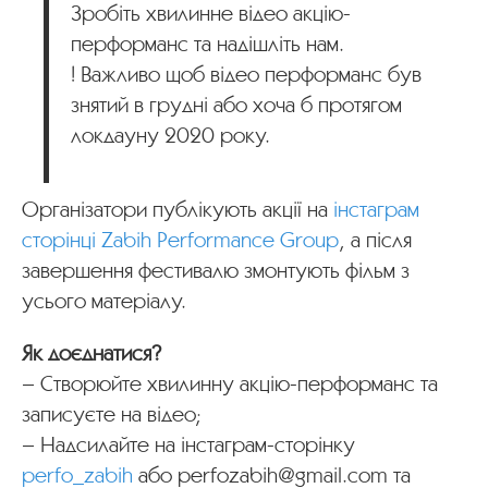
Зробіть хвилинне відео акцію-
перформанс та надішліть нам.
! Важливо щоб відео перформанс був
знятий в грудні або хоча б протягом
локдауну 2020 року.
Організатори публікують акції на
інстаграм
сторінці Zabih Performance Group
, а після
завершення фестивалю змонтують фільм з
усього матеріалу.
Як доєднатися?
– Створюйте хвилинну акцію-перформанс та
записуєте на відео;
– Надсилайте на інстаграм-сторінку
perfo_zabih
або
perfozabih@gmail.com
та