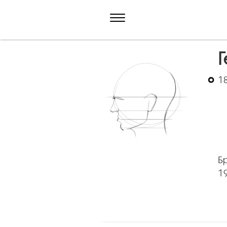
Г
18
Бр
19