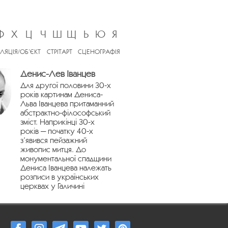
Ф
Х
Ц
Ч
Ш
Щ
Ь
Ю
Я
ЛЯЦІЯ/ОБ’ЄКТ
СТРІТАРТ
СЦЕНОГРАФІЯ
Денис-Лев Іванцев
Для другої половини 30-х
років картинам Дениса-
Льва Іванцева притаманний
абстрактно-філософський
зміст. Наприкінці 30-х
років — початку 40-х
з’явився пейзажний
живопис митця. До
монументальної спадщини
Дениса Іванцева належать
розписи в українських
церквах у Галичині