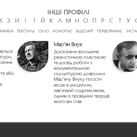
ІНШІ ПРОФІЛІ
Ж
З
И
І
Ї
Й
К
Л
М
Н
О
П
Р
С
Т
У
ЕРАМІКА
ТЕКСТИЛЬ
СКЛО
ІКОНОПИС
ВІДЕОАРТ
ПЕРФОРМАНС
ІНСТА
Марʼян Внук
ається
Досконале володіння
птури,
реалістичною пластикою
орення
та досвід роботи з
монументальною
ття або
скульптурою дозволили
Марʼяну Внуку посісти
а
місце в дисципліні,
нав’язаній соцреалізмом,
одним із провідних творців
якого він став