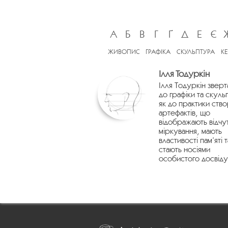
А
Б
В
Г
Ґ
Д
Е
Є
ЖИВОПИС
ГРАФІКА
СКУЛЬПТУРА
К
Ілля Тодуркін
Ілля Тодуркін зверт
до графіки та скуль
як до практики ств
артефактів, що
відображають відчу
міркування, мають
властивості пам’яті т
стають носіями
особистого досвіду