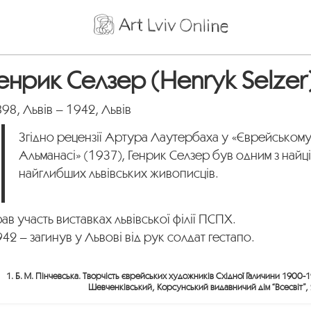
енрик Селзер (Henryk Selzer
98, Львів – 1942, Львів
Згідно рецензії Артура Лаутербаха у «Єврейськом
Альманасі» (1937), Генрик Селзер був одним з найці
найглибших львівських живописців.
ав участь виставках львівської філії ПСПХ.
42 – загинув у Львові від рук солдат гестапо.
1. Б. М. Пінчевська. Творчість єврейських художників Східної Галичини 1900-
Шевченківський, Корсунський видавничий дім “Всесвіт”, 