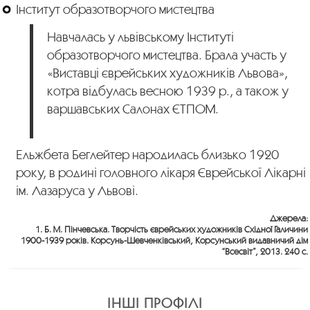
Інститут образотворчого мистецтва
Навчалась у львівському Інституті
образотворчого мистецтва. Брала участь у
«Виставці єврейських художників Львова»,
котра відбулась весною 1939 р., а також у
варшавських Салонах ЄТПОМ.
Ельжбета Беглейтер народилась близько 1920
року, в родині головного лікаря Єврейської Лікарні
ім. Лазаруса у Львові.
Джерела:
1. Б. М. Пінчевська. Творчість єврейських художників Східної Галичини
1900-1939 років. Корсунь-Шевченківський, Корсунський видавничий дім
“Всесвіт”, 2013. 240 с.
ІНШІ ПРОФІЛІ