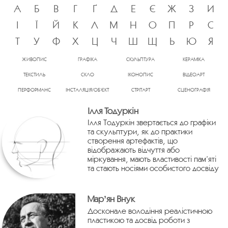
А
Б
В
Г
Ґ
Д
Е
Є
Ж
З
И
І
Ї
Й
К
Л
М
Н
О
П
Р
С
Т
У
Ф
Х
Ц
Ч
Ш
Щ
Ь
Ю
Я
ЖИВОПИС
ГРАФІКА
СКУЛЬПТУРА
КЕРАМІКА
ТЕКСТИЛЬ
СКЛО
ІКОНОПИС
ВІДЕОАРТ
ПЕРФОРМАНС
ІНСТАЛЯЦІЯ/ОБ’ЄКТ
СТРІТАРТ
СЦЕНОГРАФІЯ
Ілля Тодуркін
Ілля Тодуркін звертається до графіки
та скульптури, як до практики
створення артефактів, що
відображають відчуття або
міркування, мають властивості пам’яті
та стають носіями особистого досвіду
Марʼян Внук
Досконале володіння реалістичною
пластикою та досвід роботи з