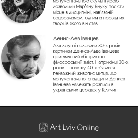
монументальною скульптурою
дозволили Марʼяну Внуку посісти
місце в дисципліні, нав’язаній
соцреалізмом, одним із провідних
творців якого він став
Денис-Лев Іванцев
Для другої половини 30-х років
картинам Дениса-Льва Іванцева
притаманний абстрактно-
філософський зміст. Наприкінці 30-х
років — початку 40-х з’явився
пейзажний живопис митця. До
монументальної спадщини Дениса
Іванцева належать розписи в
українських церквах у Галичині