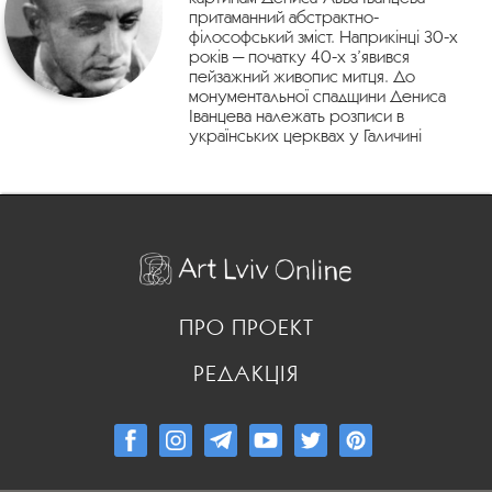
притаманний абстрактно-
філософський зміст. Наприкінці 30-х
років — початку 40-х з’явився
пейзажний живопис митця. До
монументальної спадщини Дениса
Іванцева належать розписи в
українських церквах у Галичині
ПРО ПРОЕКТ
РЕДАКЦІЯ