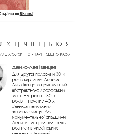
Сторінка на
Вікіпедії
Ф
Х
Ц
Ч
Ш
Щ
Ь
Ю
Я
ЛЯЦІЯ/ОБ’ЄКТ
СТРІТАРТ
СЦЕНОГРАФІЯ
Денис-Лев Іванцев
Для другої половини 30-х
років картинам Дениса-
Льва Іванцева притаманний
абстрактно-філософський
зміст. Наприкінці 30-х
років — початку 40-х
з’явився пейзажний
живопис митця. До
монументальної спадщини
Дениса Іванцева належать
розписи в українських
церквах у Галичині