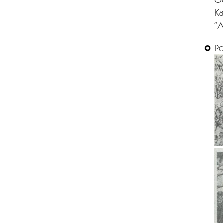
Ка
“А
Р