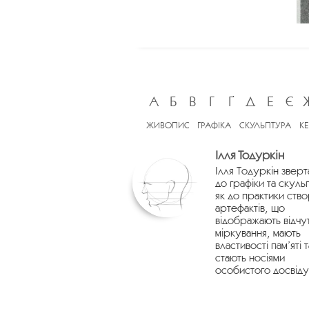
А
Б
В
Г
Ґ
Д
Е
Є
ЖИВОПИС
ГРАФІКА
СКУЛЬПТУРА
К
Ілля Тодуркін
Ілля Тодуркін зверт
до графіки та скуль
як до практики ств
артефактів, що
відображають відчу
міркування, мають
властивості пам’яті т
стають носіями
особистого досвіду