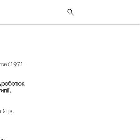
тва (1971-
 Дроботюк
ипії,
 Яців.
дар