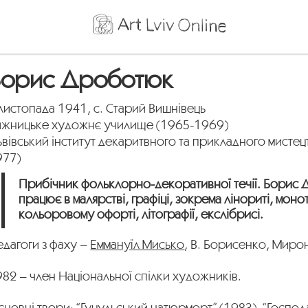
Борис Дроботюк
листопада 1941, с. Старий Вишнівець
ижницьке художнє училище (1965-1969)
вівський інститут декаритвного та прикладного мистец
977)
Прибічник фольклорно-декоративної течії. Борис
працює в малярстві, графіці, зокрема лінориті, монот
кольоровому офорті, літографії, екслібрисі.
едагоги з фаху –
Еммануїл Мисько
, В. Борисенко, Мирон
82 – член Національної спілки художників.
новні твори: “Гуцульський натюрморт” (1983), “Госпо