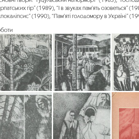
рпатських гір” (1989), “І в звуках пам’ять озоветься” (19
покаліпсис” (1990), “Пам’яті голодомору в Україні” (19
оботи