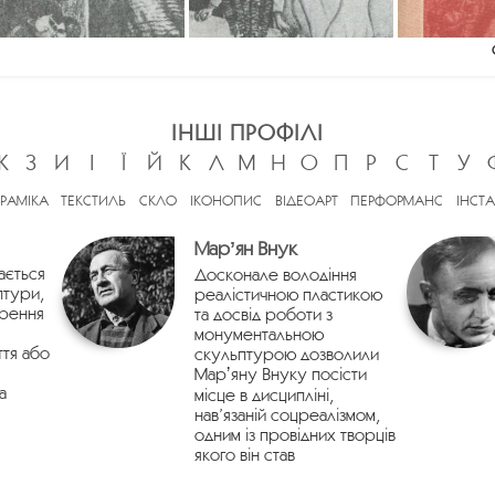
ІНШІ ПРОФІЛІ
Ж
З
И
І
Ї
Й
К
Л
М
Н
О
П
Р
С
Т
У
ЕРАМІКА
ТЕКСТИЛЬ
СКЛО
ІКОНОПИС
ВІДЕОАРТ
ПЕРФОРМАНС
ІНСТА
Марʼян Внук
ається
Досконале володіння
птури,
реалістичною пластикою
орення
та досвід роботи з
монументальною
ття або
скульптурою дозволили
Марʼяну Внуку посісти
а
місце в дисципліні,
нав’язаній соцреалізмом,
одним із провідних творців
якого він став