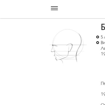
5 
В
Ль
1
П
19
Ос