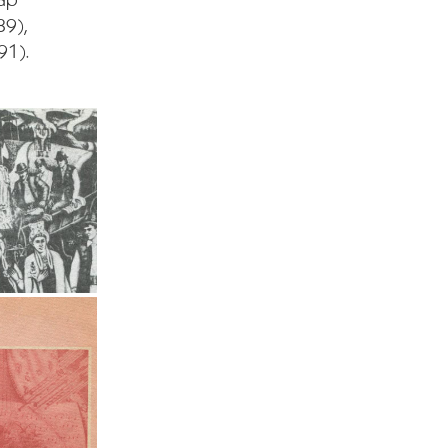
89),
91).