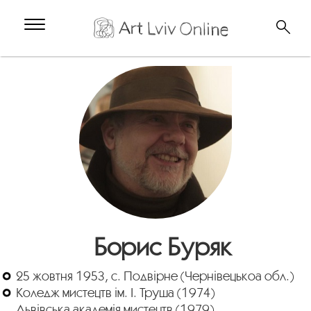
Борис Буряк
25 жовтня 1953, с. Подвірне (Чернівецькоа обл.)
Коледж мистецтв ім. І. Труша (1974)
Львівська академія мистецтв (1979)