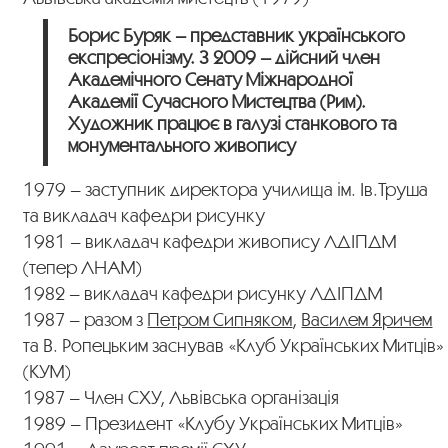
Борис Буряк – представник українського
експресіонізму. З 2009 – дійсний член
Академічного Сенату Міжнародної
Академії Сучасного Мистецтва (Рим).
Художник працює в галузі станкового та
монументального живопису
1979 – заступник директора училища ім. Ів.Труша
та викладач кафедри рисунку
1981 – викладач кафедри живопису ЛДІПДМ
(тепер ЛНАМ)
1982 – викладач кафедри рисунку ЛДІПДМ
1987 – разом з
Петром Сипняком
,
Василем Яричем
та В. Ропецьким заснував «Клуб Українських Митців»
(КУМ)
1987 – Член СХУ, Львівська організація
1989 – Президент «Клубу Українських Митців»