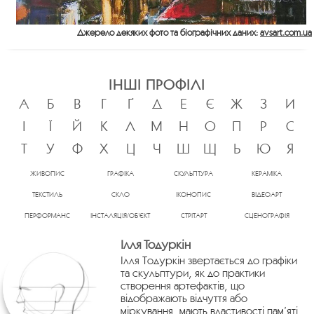
Джерело декяких фото та біографічних даних:
avsart.com.ua
ІНШІ ПРОФІЛІ
А
Б
В
Г
Ґ
Д
Е
Є
Ж
З
И
І
Ї
Й
К
Л
М
Н
О
П
Р
С
Т
У
Ф
Х
Ц
Ч
Ш
Щ
Ь
Ю
Я
ЖИВОПИС
ГРАФІКА
СКУЛЬПТУРА
КЕРАМІКА
ТЕКСТИЛЬ
СКЛО
ІКОНОПИС
ВІДЕОАРТ
ПЕРФОРМАНС
ІНСТАЛЯЦІЯ/ОБ’ЄКТ
СТРІТАРТ
СЦЕНОГРАФІЯ
Ілля Тодуркін
Ілля Тодуркін звертається до графіки
та скульптури, як до практики
створення артефактів, що
відображають відчуття або
міркування, мають властивості пам’яті