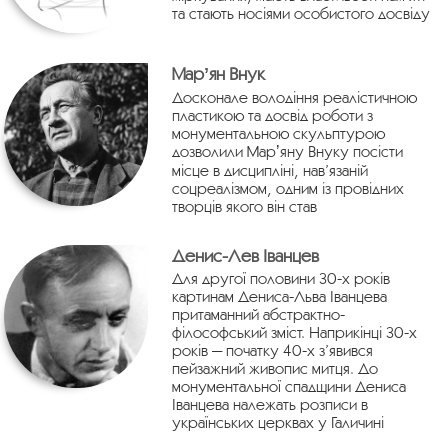
та стають носіями особистого досвіду
Марʼян Внук
Досконале володіння реалістичною
пластикою та досвід роботи з
монументальною скульптурою
дозволили Марʼяну Внуку посісти
місце в дисципліні, нав’язаній
соцреалізмом, одним із провідних
творців якого він став
Денис-Лев Іванцев
Для другої половини 30-х років
картинам Дениса-Льва Іванцева
притаманний абстрактно-
філософський зміст. Наприкінці 30-х
років — початку 40-х з’явився
пейзажний живопис митця. До
монументальної спадщини Дениса
Іванцева належать розписи в
українських церквах у Галичині