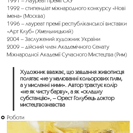
1991 – Лауреат премії СХУ
1992 – стипендіат міжнародного конкурсу «Нові
імена» (Москва)
1996 – лауреат премії республіканської виставки
«Арт Клуб» (Хмельницький)
2004 – Заслужений художник України
2009 – дійсний член Академічного Сенату
Міжнародної Академії Сучасного Мистецтва (Рим)
Художник вважає, що завдання живописця
полягає «не у малюванні кольорових плям,
а у мисленні ними». Автор трактує колір
«не як чисту барву», а як «складну
субстанцію», – Орест Голубець доктор
мистецтвознавства
Роботи