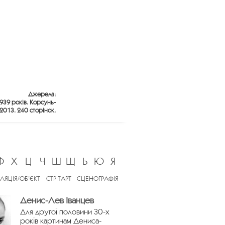
Джерела:
1939 років. Корсунь-
2013. 240 сторінок.
Ф
Х
Ц
Ч
Ш
Щ
Ь
Ю
Я
ЛЯЦІЯ/ОБ’ЄКТ
СТРІТАРТ
СЦЕНОГРАФІЯ
Денис-Лев Іванцев
Для другої половини 30-х
років картинам Дениса-