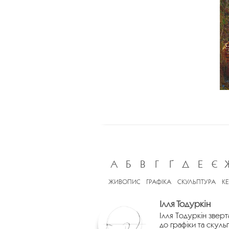
А
Б
В
Г
Ґ
Д
Е
Є
ЖИВОПИС
ГРАФІКА
СКУЛЬПТУРА
К
Ілля Тодуркін
Ілля Тодуркін зверт
до графіки та скуль