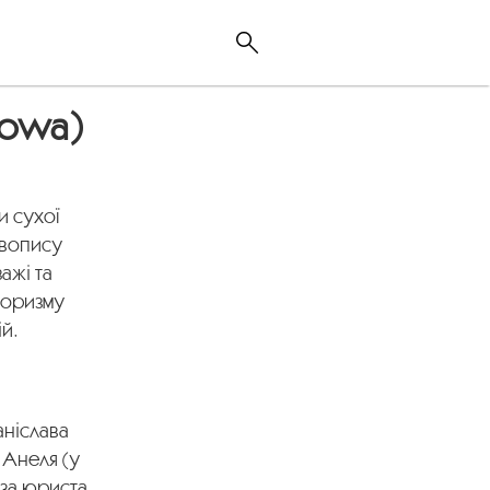
sowa)
и сухої
живопису
ажі та
лоризму
ій.
аніслава
 Анеля (у
 за юриста