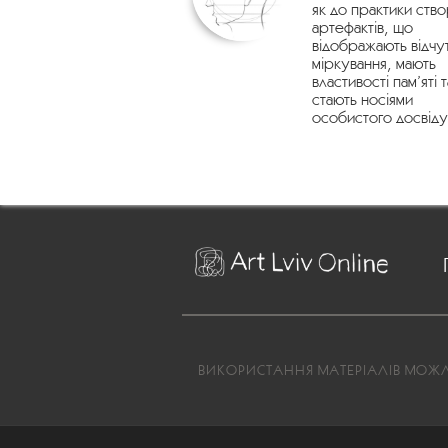
як до практики ств
артефактів, що
відображають відчу
міркування, мають
властивості пам’яті т
стають носіями
особистого досвіду
ВИКОРИСТАННЯ МАТЕРІАЛІВ МОЖЛИ