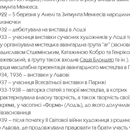
игмунта Менкеса.
22 – 5 березня у Анелі та Зигмунта Менкесів народил
лизнючки
32 – дебютувала на виставці в Лодзі
33 – учасниця виставки сучасних художників у Лодзі т
у організувала мистецька авангардна група “ar” (заснов
ладиславом Стшемінським, Катажиною Кобро та Генрік
тажевський; в групу також входив
Саша Блондер
та ін.)
ерша масштабна презентація авангардного мистецтва в 
34, 1936 – виставки у Львові
37 – учасниця Всесвітньої виставки в Парижі
33-1938 – авторка статей з теорії мистецтва, в котрих
рактеризувала власну творчість, а також творчість свої
крема, у часописі «Форма» (Лодзь), до якого долучилась
півзасновниця
39 – після початку ІІ Світової війни художниця з роди
о Львова, де продовжувала працювати та брати участь 