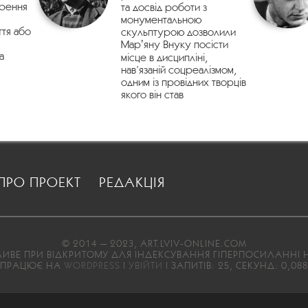
орення
та досвід роботи з
монументальною
ття або
скульптурою дозволили
Марʼяну Внуку посісти
а
місце в дисципліні,
нав’язаній соцреалізмом,
одним із провідних творців
якого він став
ПРО ПРОЕКТ
РЕДАКЦІЯ
© 2014 — 2023, ART.LVIV-ONLINE.COM
ВЕ ПРИ ВІДКРИТОМУ ДЛЯ ІНДЕКСУВАННЯ ГІПЕРПОСИЛАННІ Н
ПРАЦЮЄ НА
WORDPRESS
|
УВІЙТИ
| ЗАПИТІВ: 25, СЕКУНД: 0,088