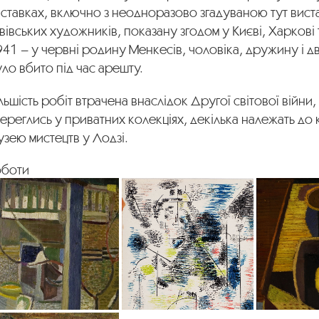
иставках, включно з неодноразово згадуваною тут вис
вівських художників, показану згодом у Києві, Харкові 
41 – у червні родину Менкесів, чоловіка, дружину і д
ло вбито під час арешту.
льшість робіт втрачена внаслідок Другої світової війни,
ереглись у приватних колекціях, декілька належать до 
зею мистецтв у Лодзі.
оботи