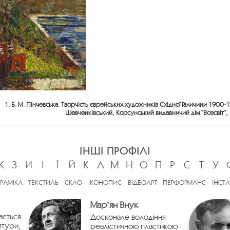
1. Б. М. Пінчевська. Творчість єврейських художників Східної Галичини 1900-
Шевченківський, Корсунський видавничий дім “Всесвіт”, 
ІНШІ ПРОФІЛІ
Ж
З
И
І
Ї
Й
К
Л
М
Н
О
П
Р
С
Т
У
ЕРАМІКА
ТЕКСТИЛЬ
СКЛО
ІКОНОПИС
ВІДЕОАРТ
ПЕРФОРМАНС
ІНСТА
Марʼян Внук
ається
Досконале володіння
птури,
реалістичною пластикою