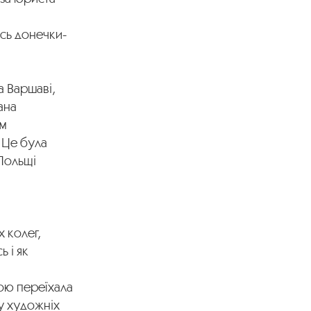
ись донечки-
а Варшаві,
ана
ом
. Це була
Польщі
х колег,
 і як
ною переїхала
у художніх