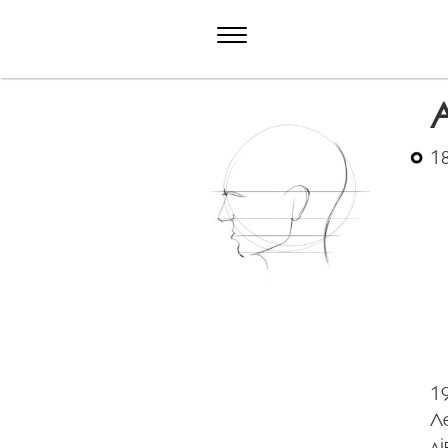
А
18
19
Л
ді