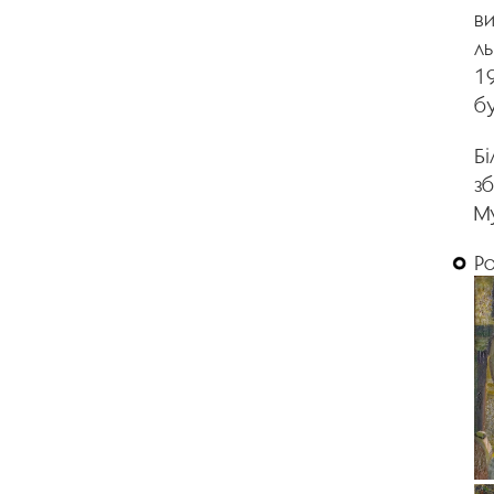
в
ль
19
бу
Бі
зб
Му
Р