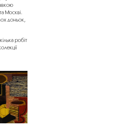
тавкою
та Москві.
вох доньок,
 кілька робіт
колекції