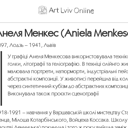
неля Менкес (Aniela Menke
97, Лодзь – 1941, Львів
У графіці Анеля Менкесова використовувала технік
голки, літографії та геліографію. В техніці олійнго 
малювала портрети, натюрморти, індустріальні пейз
абстрактні композиції. У живописі перейшла від ко
через синтетичний кубізм до абстрактних композиц
Виконувала також проєкти сценографії
18-1921 – навчання у Варшавській школі мистецтву Ст
енца, Мілоша Котарбінського, Войцеха Коссака. Школу
воцтві Ленчицька) покинула і того ж року вийшла заміж