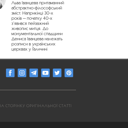
Льва Іванцева притаманний
абстрактно-філософський
зміст. Наприкінці 30-х
років — початку 40-х
з’явився пейзажний
живопис митця. До
монументальної спадщини
Дениса Іванцева належать
розписи в українських
церквах у Галичині
А СТОРІНКУ ОРИГІНАЛЬНОЇ СТАТТІ