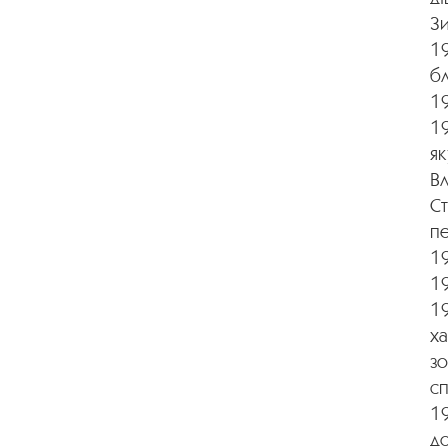
З
19
б
19
19
як
В
С
п
19
19
19
ха
зо
с
19
д